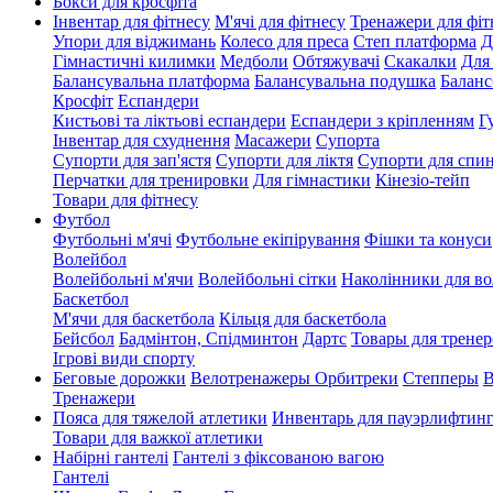
Бокси для кросфіта
Інвентар для фітнесу
М'ячі для фітнесу
Тренажери для фіт
Упори для віджимань
Колесо для преса
Степ платформа
Д
Гімнастичні килимки
Медболи
Обтяжувачі
Скакалки
Для
Балансувальна платформа
Балансувальна подушка
Баланс
Кросфіт
Еспандери
Кистьові та ліктьові еспандери
Еспандери з кріпленням
Г
Інвентар для схуднення
Масажери
Супорта
Супорти для зап'ястя
Супорти для ліктя
Супорти для спи
Перчатки для тренировки
Для гімнастики
Кінезіо-тейп
Товари для фітнесу
Футбол
Футбольні м'ячі
Футбольне екіпірування
Фішки та конуси
Волейбол
Волейбольні м'ячи
Волейбольні сітки
Наколінники для в
Баскетбол
М'ячи для баскетбола
Кільця для баскетбола
Бейсбол
Бадмінтон, Спідминтон
Дартс
Товары для тренер
Ігрові види спорту
Беговые дорожки
Велотренажеры
Орбитреки
Степперы
В
Тренажери
Пояса для тяжелой атлетики
Инвентарь для пауэрлифтин
Товари для важкої атлетики
Набірні гантелі
Гантелі з фіксованою вагою
Гантелі