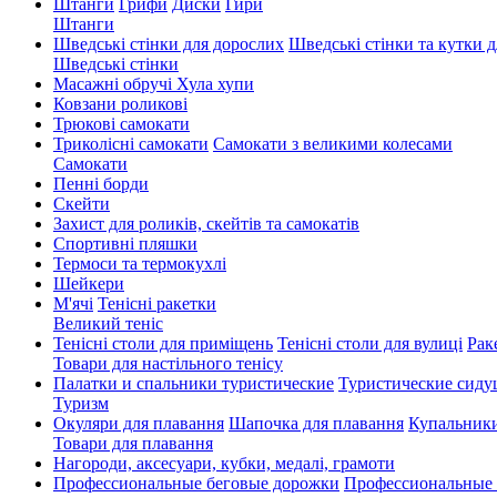
Штанги
Грифи
Диски
Гири
Штанги
Шведські стінки для дорослих
Шведські стінки та кутки д
Шведські стінки
Масажні обручі Хула хупи
Ковзани роликові
Трюкові самокати
Триколісні самокати
Самокати з великими колесами
Cамокати
Пенні борди
Скейти
Захист для роликів, скейтів та самокатів
Спортивні пляшки
Термоси та термокухлі
Шейкери
М'ячі
Тенісні ракетки
Великий теніс
Тенісні столи для приміщень
Тенісні столи для вулиці
Рак
Товари для настільного тенісу
Палатки и спальники туристические
Туристические сиду
Туризм
Окуляри для плавання
Шапочка для плавання
Купальники
Товари для плавання
Нагороди, аксесуари, кубки, медалі, грамоти
Профессиональные беговые дорожки
Профессиональные 