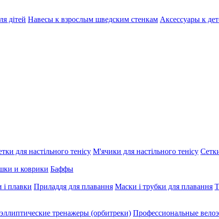
ля дітей
Навесы к взрослым шведским стенкам
Аксессуары к де
етки для настільного тенісу
М'ячики для настільного тенісу
Сетки
шки и коврики
Баффы
 і плавки
Приладдя для плавання
Маски і трубки для плавання
Т
эллиптические тренажеры (орбитреки)
Профессиональные велоэ