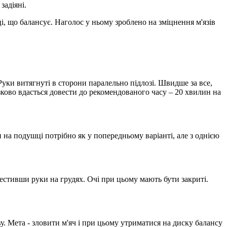
задіяні.
, що балансує. Наголос у ньому зроблено на зміцнення м'язів
уки витягнуті в сторони паралельно підлозі. Швидше за все,
зково вдасться довести до рекомендованого часу – 20 хвилин на
на подушці потрібно як у попередньому варіанті, але з однією
естивши руки на грудях. Очі при цьому мають бути закриті.
у. Мета - зловити м'яч і при цьому утриматися на диску балансу