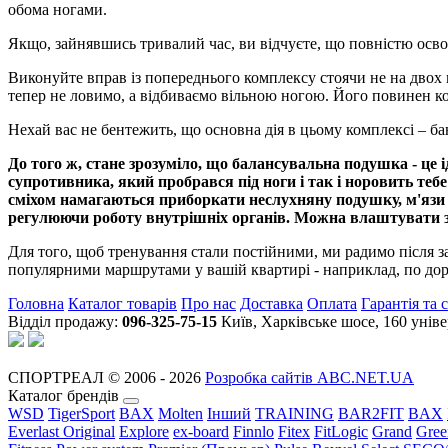
обома ногами.
Якщо, зайнявшись тривалий час, ви відчуєте, що повністю освої
Виконуйте вправ із попереднього комплексу стоячи не на двох н
тепер не ловимо, а відбиваємо вільною ногою. Його повинен коти
Нехай вас не бентежить, що основна дія в цьому комплексі – бан
До того ж, стане зрозуміло, що балансувальна подушка - це 
супротивника, який пробрався під ноги і так і норовить тебе
сміхом намагаються приборкати неслухняну подушку, м'язи 
регулюючи роботу внутрішніх органів. Можна влаштувати зма
Для того, щоб тренування стали постійними, ми радимо після з
популярними маршрутами у вашій квартирі - наприклад, по дороз
Головна
Каталог товарів
Про нас
Доставка
Оплата
Гарантія та 
Відділ продажу:
096-325-75-15
Київ, Харківське шосе, 160 уні
СПОРТРЕАЛ © 2006 - 2026
Розробка сайтів ABC.NET.UA
Каталог брендів
WSD
TigerSport
BAX
Molten
Інший
TRAINING
BAR2FIT
BAX
Everlast Original
Explore
ex-board
Finnlo
Fitex
FitLogic
Grand
Gree