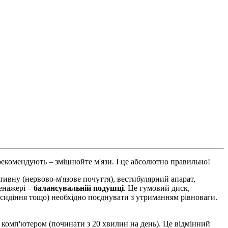
 рекомендують – зміцнюйте м'язи. І це абсолютно правильно!
тивну (нервово-м'язове почуття), вестибулярний апарат,
енажері –
балансувальній подушці
. Це гумовий диск,
, сидіння тощо) необхідно поєднувати з утриманням рівноваги.
 комп'ютером (починати з 20 хвилин на день). Це відмінний