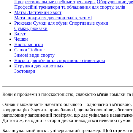
Профессиональные гребные тренажеры
Оборудование дл
Професійні тренажери та обладнання для спорту. залів
Маты Ласточкин хвост
Мати, покриття для спортзалів, татамі
Рюкзаки
Сумки для обуви
Спортивные сумки
Сумки, рюкзаки
Батут
Чешки
Настільні ігри
Санки
Тюбинг
Зимові види спорту
Насоси для м'ячів та спортивного інвентарю
Игрушки для животных
Зоотовари
Коли є проблеми з плоскостопістю, слабкістю м'язів гомілки та
Однак є можливість набагато більшого – одночасно з м'язовою,
координацію. Звучить привабливо і, що найголовніше, абсолют
наполовину заповнений повітрям, що дає унікальне навантаженн
До того ж, на одній із сторін диска знаходяться невеликі гумов
Балансувальний диск - універсальний тренажер. Щоб отримати 