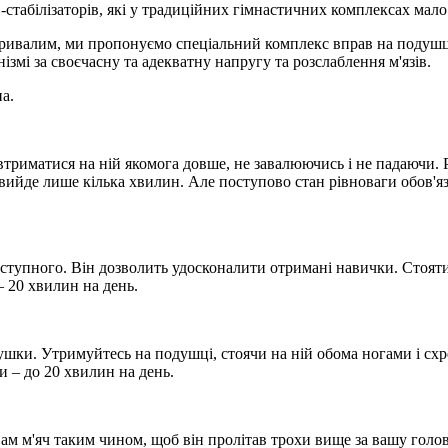
стабілізаторів, які у традиційних гімнастичних комплексах мало 
отривалим, ми пропонуємо спеціальний комплекс вправ на подушці
нізмі за своєчасну та адекватну напругу та розслаблення м'язів.
а.
триматися на ній якомога довше, не завалюючись і не падаючи. Р
 вийде лише кілька хвилин. Але поступово стан рівноваги обов'я
ступного. Він дозволить удосконалити отримані навички. Стояти 
– 20 хвилин на день.
ушки. Утримуйтесь на подушці, стоячи на ній обома ногами і схр
и – до 20 хвилин на день.
ам м'яч таким чином, щоб він пролітав трохи вище за вашу голов