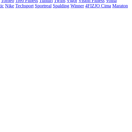
Torneo
Treo Fitness
Tunturi
Twins
Vigor
Vision Fitness
Volna
tic
Nike
Techsport
Sportreal
Spalding
Winner
4FIZJO
Cima
Maraton