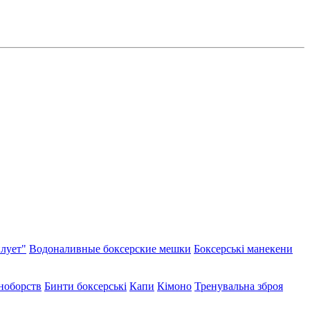
лует"
Водоналивные боксерские мешки
Боксерські манекени
иноборств
Бинти боксерські
Капи
Кімоно
Тренувальна зброя