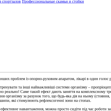
я спортзалов
Профессиональные скамьи и стойки
 інших проблем із опорно-руховим апаратом, лікарі в один голос
 тренувати та інші найважливіші системи організму – пропріоцеп
но реально! Саме такий ефект дають заняття на комплексному тр
я організму за рахунок того, що будь-яка дія на ньому (стояння
і шипи, які стимулюють рефлексогенні зони на стопах.
ефективне навантаження, можна просто сидіти під час роботи за