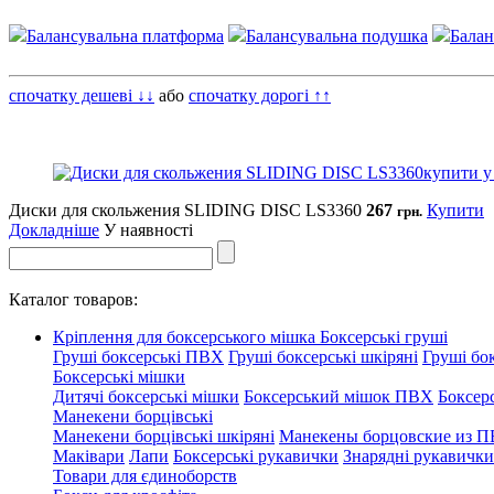
Балансувальна платформа
Балансувальна подушка
Балан
спочатку дешеві ↓↓
або
спочатку дорогі ↑↑
Диски для скольжения SLIDING DISC LS3360
267
Купити
грн.
Докладніше
У наявності
Каталог товаров:
Кріплення для боксерського мішка
Боксерські груші
Груші боксерські ПВХ
Груші боксерські шкіряні
Груші бок
Боксерські мішки
Дитячі боксерські мішки
Боксерський мішок ПВХ
Боксер
Манекени борцівські
Манекени борцівські шкіряні
Манекены борцовские из 
Маківари
Лапи
Боксерські рукавички
Знарядні рукавички
Товари для єдиноборств