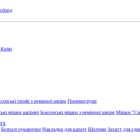
сборд
серські профі з ремінної шкіри
Пневмогруші
ські мішки шкіряні
Боксерські мішки з ремінної шкіри
Мішки "Си
ПВХ
Безпалі рукавички
Накладки для карате
Шоломи
Захист для єд