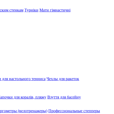
тским стенкам
Турніки
Мати гімнастичні
 для настольного тенниса
Чехлы для ракеток
апочки для коралів, пляжу
Взуття для басейну
ргометры (велотренажеры)
Профессиональные cтепперы