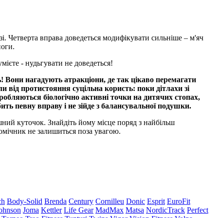
зі. Четверта вправа доведеться модифікувати сильніше – м'яч
ноги.
умієте - нудьгувати не доведеться!
ь! Вони нагадують атракціони, де так цікаво перемагати
ли від протистояння суцільна користь: поки дітлахи зі
обляються біологічно активні точки на дитячих стопах,
ть певну вправу і не зійде з балансувальної подушки.
шний куточок. Знайдіть йому місце поряд з найбільш
помічник не залишиться поза увагою.
ch
Body-Solid
Brenda
Century
Cornilleu
Donic
Esprit
EuroFit
ohnson
Joma
Kettler
Life Gear
MadMax
Matsa
NordicTrack
Perfect