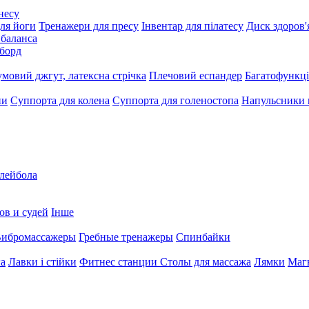
несу
ля йоги
Тренажери для пресу
Інвентар для пілатесу
Диск здоров'
 баланса
борд
умовий джгут, латексна стрічка
Плечовий еспандер
Багатофункці
ни
Суппорта для колена
Суппорта для голеностопа
Напульсники
олейбола
ов и судей
Інше
ибромассажеры
Гребные тренажеры
Спинбайки
га
Лавки і стійки
Фитнес станции
Столы для массажа
Лямки
Магн