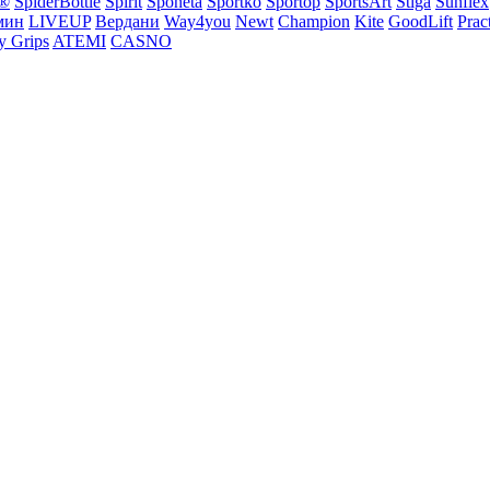
®
SpiderBottle
Spirit
Sponeta
Sportko
Sportop
SportsArt
Stiga
Sunflex
мин
LIVEUP
Вердани
Way4you
Newt
Champion
Kite
GoodLift
Prac
y Grips
ATEMI
CASNO