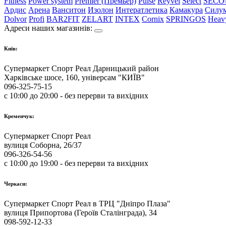
Fitness
Power system
Premier (Премьер)
Pulse
Reyvel
Select
SECO
Ардис
Арена
Ванситон
Изолон
Интератлетика
Камакура
Силу
Dolvor
Profi
BAR2FIT
ZELART
INTEX
Cornix
SPRINGOS
Heav
Адреси наших магазинів:
Київ:
Супермаркет Спорт Реал Дарницький район
Харківське шосе, 160, універсам "КИЇВ"
096-325-75-15
с 10:00 до 20:00 - без перерви та вихідних
Кременчук:
Супермаркет Спорт Реал
вулиця Соборна, 26/37
096-326-54-56
с 10:00 до 19:00 - без перерви та вихідних
Черкаси:
Супермаркет Спорт Реал в ТРЦ "Дніпро Плаза"
вулиця Припортова (Героїв Сталінграда), 34
098-592-12-33