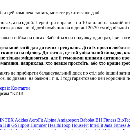
ли цей комплекс занять, можете рухатися ще далі.
огах, а на одній. Перші три вправи – по 10 хвилин на кожній но
ти до вас по підлозі помічник на відстані 20-30 см від вільної 
альна стійка на ногах. Заберіться на подушку один раз, і ви зроз
ідеальний засіб для дитячих тренувань. Діти їх просто люблят
 скинути на підлогу. До того ж, це той унікальний випадок, ко
не тільки зміцнюються, але й гумовими шипами активно прор
гання, наприклад, хто довше простоїть, або хто краще зроби
анять не прибирати балансувальний диск по стіл або інший зати
і до дивана, на балкон і т. д. І тоді гарантовано цей корисний 
сервіс
Контакти
версам "КИЇВ"
INTEX
Adidas
AeroFit
Alpina
Amigosport
Babolat
BH Fitness
BioTe
n Hill
GSI-sport
Hummer
HealthHoop
HouseFit
InterFit
Jada Fitness
J