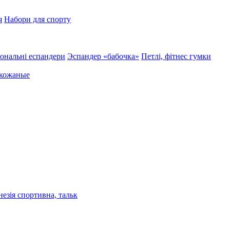
я
Набори для спорту
ональні еспандери
Эспандер «бабочка»
Петлі, фітнес гумки
 кожаные
езія спортивна, тальк