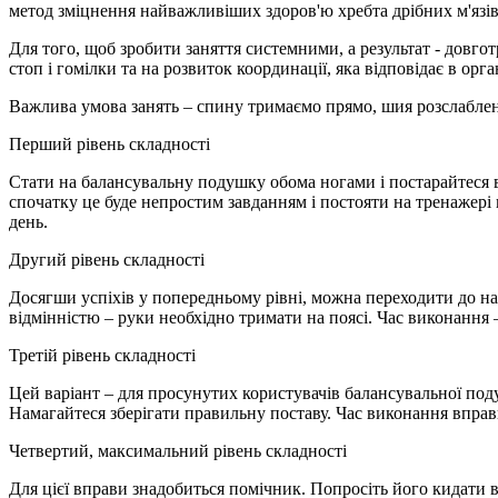
метод зміцнення найважливіших здоров'ю хребта дрібних м'язів-
Для того, щоб зробити заняття системними, а результат - довг
стоп і гомілки та на розвиток координації, яка відповідає в орга
Важлива умова занять – спину тримаємо прямо, шия розслаблен
Перший рівень складності
Стати на балансувальну подушку обома ногами і постарайтеся в
спочатку це буде непростим завданням і постояти на тренажері
день.
Другий рівень складності
Досягши успіхів у попередньому рівні, можна переходити до на
відмінністю – руки необхідно тримати на поясі. Час виконання 
Третій рівень складності
Цей варіант – для просунутих користувачів балансувальної под
Намагайтеся зберігати правильну поставу. Час виконання вправ
Четвертий, максимальний рівень складності
Для цієї вправи знадобиться помічник. Попросіть його кидати в