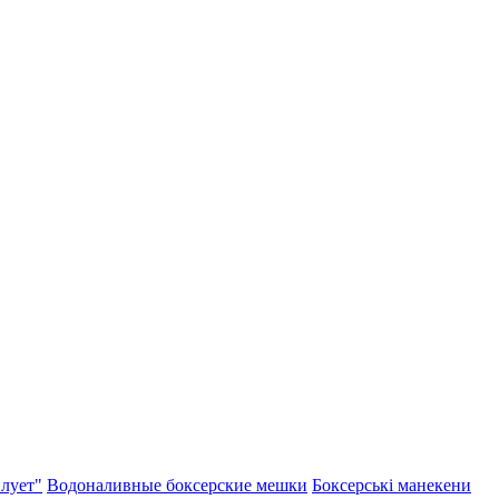
лует"
Водоналивные боксерские мешки
Боксерські манекени