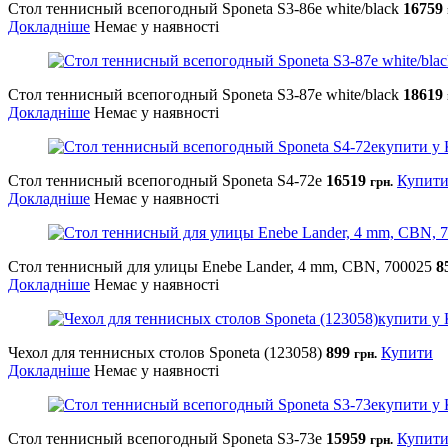
Стол теннисный всепогодный Sponeta S3-86e white/black
16759
Докладніше
Немає у наявності
Стол теннисный всепогодный Sponeta S3-87e white/black
18619
Докладніше
Немає у наявності
Стол теннисный всепогодный Sponeta S4-72е
16519
Купит
грн.
Докладніше
Немає у наявності
Стол теннисный для улицы Enebe Lander, 4 mm, CBN, 700025
8
Докладніше
Немає у наявності
Чехол для теннисных столов Sponeta (123058)
899
Купити
грн.
Докладніше
Немає у наявності
Стол теннисный всепогодный Sponeta S3-73е
15959
Купит
грн.