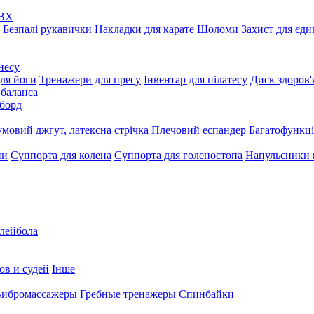
ПВХ
Безпалі рукавички
Накладки для карате
Шоломи
Захист для єд
несу
ля йоги
Тренажери для пресу
Інвентар для пілатесу
Диск здоров'
 баланса
борд
умовий джгут, латексна стрічка
Плечовий еспандер
Багатофункці
ни
Суппорта для колена
Суппорта для голеностопа
Напульсники
олейбола
ов и судей
Інше
ибромассажеры
Гребные тренажеры
Спинбайки