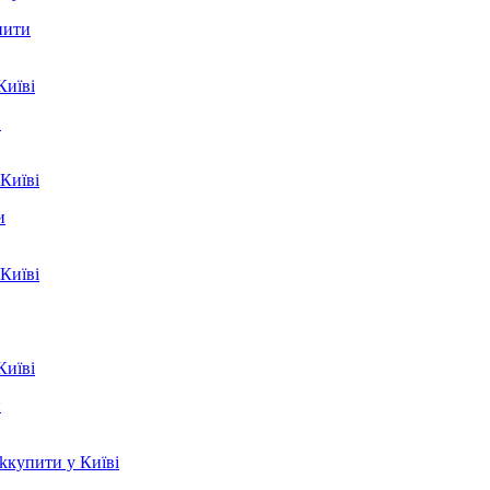
пити
и
и
и