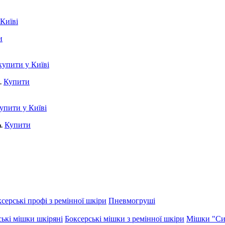
и
Купити
.
Купити
.
серські профі з ремінної шкіри
Пневмогруші
ські мішки шкіряні
Боксерські мішки з ремінної шкіри
Мішки "Си