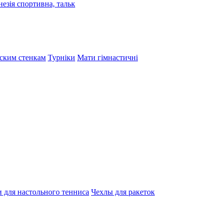
езія спортивна, тальк
тским стенкам
Турніки
Мати гімнастичні
 для настольного тенниса
Чехлы для ракеток