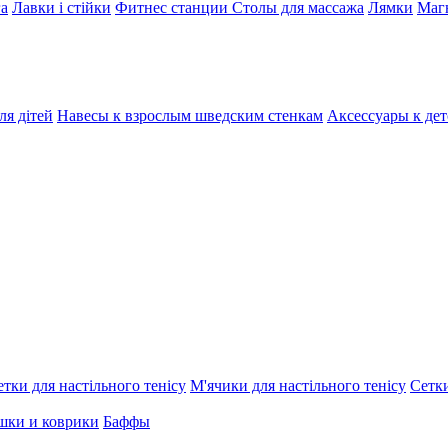
га
Лавки і стійки
Фитнес станции
Столы для массажа
Лямки
Магн
ля дітей
Навесы к взрослым шведским стенкам
Аксессуары к де
етки для настільного тенісу
М'ячики для настільного тенісу
Сетки
шки и коврики
Баффы