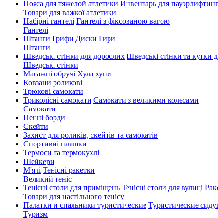
Пояса для тяжелой атлетики
Инвентарь для пауэрлифтин
Товари для важкої атлетики
Набірні гантелі
Гантелі з фіксованою вагою
Гантелі
Штанги
Грифи
Диски
Гири
Штанги
Шведські стінки для дорослих
Шведські стінки та кутки д
Шведські стінки
Масажні обручі Хула хупи
Ковзани роликові
Трюкові самокати
Триколісні самокати
Самокати з великими колесами
Cамокати
Пенні борди
Скейти
Захист для роликів, скейтів та самокатів
Спортивні пляшки
Термоси та термокухлі
Шейкери
М'ячі
Тенісні ракетки
Великий теніс
Тенісні столи для приміщень
Тенісні столи для вулиці
Рак
Товари для настільного тенісу
Палатки и спальники туристические
Туристические сиду
Туризм