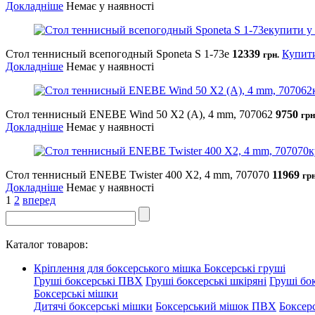
Докладніше
Немає у наявності
Стол теннисный всепогодный Sponeta S 1-73е
12339
Купит
грн.
Докладніше
Немає у наявності
Стол теннисный ENEBE Wind 50 X2 (A), 4 mm, 707062
9750
грн
Докладніше
Немає у наявності
Стол теннисный ENEBE Twister 400 X2, 4 mm, 707070
11969
грн
Докладніше
Немає у наявності
1
2
вперед
Каталог товаров:
Кріплення для боксерського мішка
Боксерські груші
Груші боксерські ПВХ
Груші боксерські шкіряні
Груші бок
Боксерські мішки
Дитячі боксерські мішки
Боксерський мішок ПВХ
Боксер