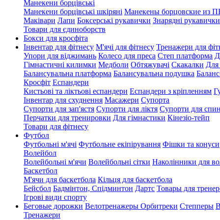
Манекени борцівські
Манекени борцівські шкіряні
Манекены борцовские из 
Маківари
Лапи
Боксерські рукавички
Знарядні рукавички
Товари для єдиноборств
Бокси для кросфіта
Інвентар для фітнесу
М'ячі для фітнесу
Тренажери для фіт
Упори для віджимань
Колесо для преса
Степ платформа
Д
Гімнастичні килимки
Медболи
Обтяжувачі
Скакалки
Для
Балансувальна платформа
Балансувальна подушка
Баланс
Кросфіт
Еспандери
Кистьові та ліктьові еспандери
Еспандери з кріпленням
Г
Інвентар для схуднення
Масажери
Супорта
Супорти для зап'ястя
Супорти для ліктя
Супорти для спи
Перчатки для тренировки
Для гімнастики
Кінезіо-тейп
Товари для фітнесу
Футбол
Футбольні м'ячі
Футбольне екіпірування
Фішки та конуси
Волейбол
Волейбольні м'ячи
Волейбольні сітки
Наколінники для в
Баскетбол
М'ячи для баскетбола
Кільця для баскетбола
Бейсбол
Бадмінтон, Спідминтон
Дартс
Товары для тренер
Ігрові види спорту
Беговые дорожки
Велотренажеры
Орбитреки
Степперы
В
Тренажери