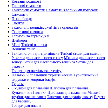
Ковзани роликові
Трюкові самокати
Триколісні самокати
Самокати з великими колесами
Cамокати
Пенні борди
Скейти
Захист для роликів, скейтів та самокатів
Спортивні пляшки
Термоси та термокухлі
Шейкери
М'ячі
Тенісні ракетки
Великий теніс
Тенісні столи для приміщень
Тенісні столи для вулиці
Ракетки для настільного тенісу
М'ячики для настільного
тенісу
Сетки для настольного тенниса
Чехлы для
ракеток
Товари для настільного тенісу
Палатки и спальники туристические
Туристические
сидушки и коврики
Баффы
Туризм
Окуляри для плавання
Шапочка для плавання
Купальники і плавки
Приладдя для плавання
Маски і
трубки для плавання
Тапочки для коралів, пляжу
Взуття
для басейну
Товари для плавання