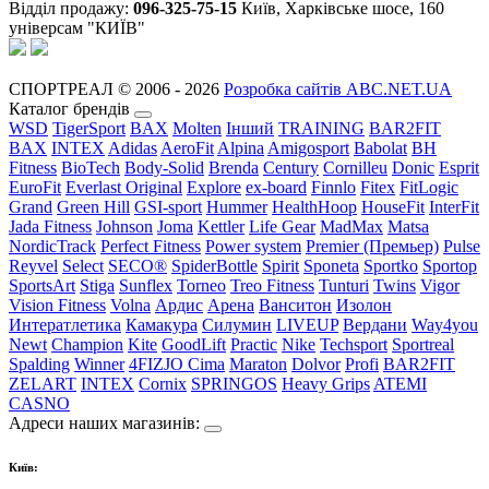
Відділ продажу:
096-325-75-15
Київ, Харківське шосе, 160
універсам "КИЇВ"
СПОРТРЕАЛ © 2006 - 2026
Розробка сайтів ABC.NET.UA
Каталог брендів
WSD
TigerSport
BAX
Molten
Інший
TRAINING
BAR2FIT
BAX
INTEX
Adidas
AeroFit
Alpina
Amigosport
Babolat
BH
Fitness
BioTech
Body-Solid
Brenda
Century
Cornilleu
Donic
Esprit
EuroFit
Everlast Original
Explore
ex-board
Finnlo
Fitex
FitLogic
Grand
Green Hill
GSI-sport
Hummer
HealthHoop
HouseFit
InterFit
Jada Fitness
Johnson
Joma
Kettler
Life Gear
MadMax
Matsa
NordicTrack
Perfect Fitness
Power system
Premier (Премьер)
Pulse
Reyvel
Select
SECO®
SpiderBottle
Spirit
Sponeta
Sportko
Sportop
SportsArt
Stiga
Sunflex
Torneo
Treo Fitness
Tunturi
Twins
Vigor
Vision Fitness
Volna
Ардис
Арена
Ванситон
Изолон
Интератлетика
Камакура
Силумин
LIVEUP
Вердани
Way4you
Newt
Champion
Kite
GoodLift
Practic
Nike
Techsport
Sportreal
Spalding
Winner
4FIZJO
Cima
Maraton
Dolvor
Profi
BAR2FIT
ZELART
INTEX
Cornix
SPRINGOS
Heavy Grips
ATEMI
CASNO
Адреси наших магазинів:
Київ: