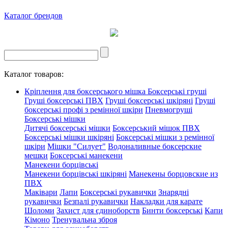
Каталог брендов
Каталог товаров:
Кріплення для боксерського мішка
Боксерські груші
Груші боксерські ПВХ
Груші боксерські шкіряні
Груші
боксерські профі з ремінної шкіри
Пневмогруші
Боксерські мішки
Дитячі боксерські мішки
Боксерський мішок ПВХ
Боксерські мішки шкіряні
Боксерські мішки з ремінної
шкіри
Мішки "Силует"
Водоналивные боксерские
мешки
Боксерські манекени
Манекени борцівські
Манекени борцівські шкіряні
Манекены борцовские из
ПВХ
Маківари
Лапи
Боксерські рукавички
Знарядні
рукавички
Безпалі рукавички
Накладки для карате
Шоломи
Захист для єдиноборств
Бинти боксерські
Капи
Кімоно
Тренувальна зброя