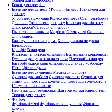
Товари для єдиноборств
Бокси для кросфіта
Інвентар для фітнесу
М'ячі для фітнесу
Тренажери для
фітнесу
Упори для віджимань
Колесо для преса
Степ платформа
Для йоги
Тренажери для пресу
Інвентар для пілатесу
Диск здоров'я
Набори для спорту
Гімнастичні килимки
Медболи
Обтяжувачі
Скакалки
Для баланса
Балансувальна платформа
Балансувальна подушка
Балансборд
Кросфіт
Еспандери
Кистьові та ліктьові еспандери
Еспандери з кріпленням
Гумовий джгут, латексна стрічка
Плечовий еспандер
Багатофункціональні еспандери
Эспандер «бабочка»
Петлі, фітнес гумки
Інвентар для схуднення
Масажери
Супорта
Супорти для зап'ястя
Супорти для ліктя
Супорти для
спини
Суппорта для колена
Суппорта для голеностопа
Напульсники кожаные
Перчатки для тренировки
Для гімнастики
Кінезіо-тейп
Товари для фітнесу
Футбол
Футбольні м'ячі
Футбольне екіпірування
Фішки та
конуси