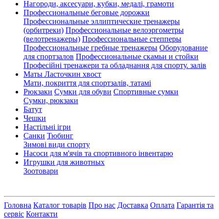
Нагороди, аксесуари, кубки, медалі, грамоти
Профессиональные беговые дорожки
Профессиональные эллиптические тренажеры
(орбитреки)
Профессиональные велоэргометры
(велотренажеры)
Профессиональные cтепперы
Профессиональные гребные тренажеры
Оборудование
для спортзалов
Профессиональные скамьи и стойки
Професійні тренажери та обладнання для спорту. залів
Маты Ласточкин хвост
Мати, покриття для спортзалів, татамі
Рюкзаки
Сумки для обуви
Спортивные сумки
Сумки, рюкзаки
Батут
Чешки
Настільні ігри
Санки
Тюбинг
Зимові види спорту
Насоси для м'ячів та спортивного інвентарю
Игрушки для животных
Зоотовари
Головна
Каталог товарів
Про нас
Доставка
Оплата
Гарантія та
сервіс
Контакти