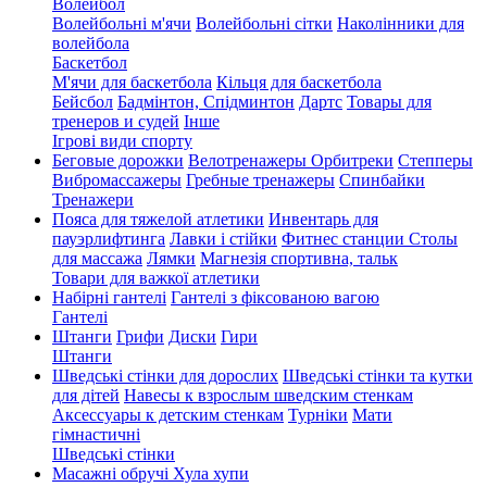
Волейбол
Волейбольні м'ячи
Волейбольні сітки
Наколінники для
волейбола
Баскетбол
М'ячи для баскетбола
Кільця для баскетбола
Бейсбол
Бадмінтон, Спідминтон
Дартс
Товары для
тренеров и судей
Інше
Ігрові види спорту
Беговые дорожки
Велотренажеры
Орбитреки
Степперы
Вибромассажеры
Гребные тренажеры
Спинбайки
Тренажери
Пояса для тяжелой атлетики
Инвентарь для
пауэрлифтинга
Лавки і стійки
Фитнес станции
Столы
для массажа
Лямки
Магнезія спортивна, тальк
Товари для важкої атлетики
Набірні гантелі
Гантелі з фіксованою вагою
Гантелі
Штанги
Грифи
Диски
Гири
Штанги
Шведські стінки для дорослих
Шведські стінки та кутки
для дітей
Навесы к взрослым шведским стенкам
Аксессуары к детским стенкам
Турніки
Мати
гімнастичні
Шведські стінки
Масажні обручі Хула хупи