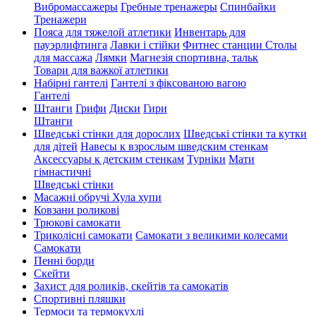
Вибромассажеры
Гребные тренажеры
Спинбайки
Тренажери
Пояса для тяжелой атлетики
Инвентарь для
пауэрлифтинга
Лавки і стійки
Фитнес станции
Столы
для массажа
Лямки
Магнезія спортивна, тальк
Товари для важкої атлетики
Набірні гантелі
Гантелі з фіксованою вагою
Гантелі
Штанги
Грифи
Диски
Гири
Штанги
Шведські стінки для дорослих
Шведські стінки та кутки
для дітей
Навесы к взрослым шведским стенкам
Аксессуары к детским стенкам
Турніки
Мати
гімнастичні
Шведські стінки
Масажні обручі Хула хупи
Ковзани роликові
Трюкові самокати
Триколісні самокати
Самокати з великими колесами
Cамокати
Пенні борди
Скейти
Захист для роликів, скейтів та самокатів
Спортивні пляшки
Термоси та термокухлі