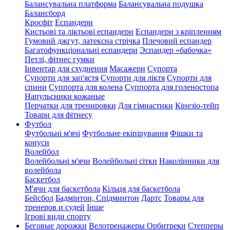
Балансувальна платформа
Балансувальна подушка
Балансборд
Кросфіт
Еспандери
Кистьові та ліктьові еспандери
Еспандери з кріпленням
Гумовий джгут, латексна стрічка
Плечовий еспандер
Багатофункціональні еспандери
Эспандер «бабочка»
Петлі, фітнес гумки
Інвентар для схуднення
Масажери
Супорта
Супорти для зап'ястя
Супорти для ліктя
Супорти для
спини
Суппорта для колена
Суппорта для голеностопа
Напульсники кожаные
Перчатки для тренировки
Для гімнастики
Кінезіо-тейп
Товари для фітнесу
Футбол
Футбольні м'ячі
Футбольне екіпірування
Фішки та
конуси
Волейбол
Волейбольні м'ячи
Волейбольні сітки
Наколінники для
волейбола
Баскетбол
М'ячи для баскетбола
Кільця для баскетбола
Бейсбол
Бадмінтон, Спідминтон
Дартс
Товары для
тренеров и судей
Інше
Ігрові види спорту
Беговые дорожки
Велотренажеры
Орбитреки
Степперы