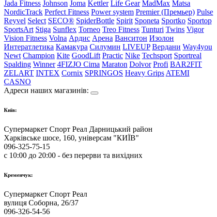
Jada Fitness
Johnson
Joma
Kettler
Life Gear
MadMax
Matsa
NordicTrack
Perfect Fitness
Power system
Premier (Премьер)
Pulse
Reyvel
Select
SECO®
SpiderBottle
Spirit
Sponeta
Sportko
Sportop
SportsArt
Stiga
Sunflex
Torneo
Treo Fitness
Tunturi
Twins
Vigor
Vision Fitness
Volna
Ардис
Арена
Ванситон
Изолон
Интератлетика
Камакура
Силумин
LIVEUP
Вердани
Way4you
Newt
Champion
Kite
GoodLift
Practic
Nike
Techsport
Sportreal
Spalding
Winner
4FIZJO
Cima
Maraton
Dolvor
Profi
BAR2FIT
ZELART
INTEX
Cornix
SPRINGOS
Heavy Grips
ATEMI
CASNO
Адреси наших магазинів:
Київ:
Супермаркет Спорт Реал Дарницький район
Харківське шосе, 160, універсам "КИЇВ"
096-325-75-15
с 10:00 до 20:00 - без перерви та вихідних
Кременчук:
Супермаркет Спорт Реал
вулиця Соборна, 26/37
096-326-54-56