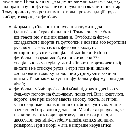
необхідне. Початківцям гравцям не завжди вдається відразу
підібрати зручне футбольне екіпірування і якісний інвентар.
Тому пропонуємо розглянути загальні рекомендації щодо
вибору товарів для футболу:
Форма: футбольне екіпірування служить для
ідентифікації гравців на полі. Тому вона має бути
контрастною у різних команд. Футбольна форма
складається з шортів та футболки з довгим або коротким
рукавом. Також замість футболок можуть
використовуватись спеціальні манішки. Якісна
футбольна форма має бути виготовлена ??із
спеціального матеріалу, який вбирає піт, дозволяє шкірі
дихати і не стискує рухів. Гетри повинні щільно
охоплювати гомілку та надійно утримувати захисні
щитки. У нас можна купити футбольну форму Joma для
дітей;
футбольні м'ячі: професійні м'ячі підходять для ігор у
будь-яку погоду на будь-якому покритті. Він і коштують
дорого, але при цьому мають високу якість. Матчові
м'ячі є одними з найміцніших і забезпечують відмінне
зчеплення із травою під час гри. М'ячі для тренувань, як
правило, мають водовідштовхувальне покриття, а
аксесуари для міні-футболу відрізняються меншим
розміром. При виборі м'яча найкраще керуватися