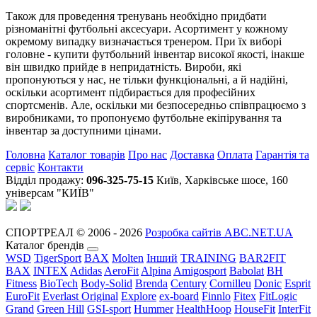
Також для проведення тренувань необхідно придбати
різноманітні футбольні аксесуари. Асортимент у кожному
окремому випадку визначається тренером. При їх виборі
головне - купити футбольний інвентар високої якості, інакше
він швидко прийде в непридатність. Вироби, які
пропонуються у нас, не тільки функціональні, а й надійні,
оскільки асортимент підбирається для професійних
спортсменів. Але, оскільки ми безпосередньо співпрацюємо з
виробниками, то пропонуємо футбольне екіпірування та
інвентар за доступними цінами.
Головна
Каталог товарів
Про нас
Доставка
Оплата
Гарантія та
сервіс
Контакти
Відділ продажу:
096-325-75-15
Київ, Харківське шосе, 160
універсам "КИЇВ"
СПОРТРЕАЛ © 2006 - 2026
Розробка сайтів ABC.NET.UA
Каталог брендів
WSD
TigerSport
BAX
Molten
Інший
TRAINING
BAR2FIT
BAX
INTEX
Adidas
AeroFit
Alpina
Amigosport
Babolat
BH
Fitness
BioTech
Body-Solid
Brenda
Century
Cornilleu
Donic
Esprit
EuroFit
Everlast Original
Explore
ex-board
Finnlo
Fitex
FitLogic
Grand
Green Hill
GSI-sport
Hummer
HealthHoop
HouseFit
InterFit