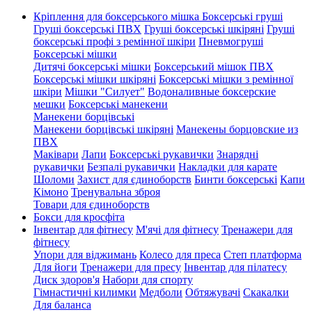
Кріплення для боксерського мішка
Боксерські груші
Груші боксерські ПВХ
Груші боксерські шкіряні
Груші
боксерські профі з ремінної шкіри
Пневмогруші
Боксерські мішки
Дитячі боксерські мішки
Боксерський мішок ПВХ
Боксерські мішки шкіряні
Боксерські мішки з ремінної
шкіри
Мішки "Силует"
Водоналивные боксерские
мешки
Боксерські манекени
Манекени борцівські
Манекени борцівські шкіряні
Манекены борцовские из
ПВХ
Маківари
Лапи
Боксерські рукавички
Знарядні
рукавички
Безпалі рукавички
Накладки для карате
Шоломи
Захист для єдиноборств
Бинти боксерські
Капи
Кімоно
Тренувальна зброя
Товари для єдиноборств
Бокси для кросфіта
Інвентар для фітнесу
М'ячі для фітнесу
Тренажери для
фітнесу
Упори для віджимань
Колесо для преса
Степ платформа
Для йоги
Тренажери для пресу
Інвентар для пілатесу
Диск здоров'я
Набори для спорту
Гімнастичні килимки
Медболи
Обтяжувачі
Скакалки
Для баланса