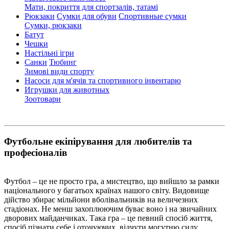
Мати, покриття для спортзалів, татамі
Рюкзаки
Сумки для обуви
Спортивные сумки
Сумки, рюкзаки
Батут
Чешки
Настільні ігри
Санки
Тюбинг
Зимові види спорту
Насоси для м'ячів та спортивного інвентарю
Игрушки для животных
Зоотовари
Футбольне екіпірування для любителів та
професіоналів
Футбол – це не просто гра, а мистецтво, що вийшло за рамки
національного у багатьох країнах нашого світу. Видовище
дійство збирає мільйони вболівальників на величезних
стадіонах. Не менш захоплюючим буває воно і на звичайних
дворових майданчиках. Така гра – це певний спосіб життя,
спосіб пізнати себе і оточуючих, відчути могутню силу