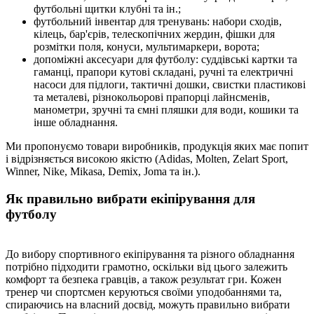
футбольні щитки клубні та ін.;
футбольний інвентар для тренувань: набори сходів,
кілець, бар'єрів, телескопічних жердин, фішки для
розмітки поля, конуси, мультимаркери, ворота;
допоміжні аксесуари для футболу: суддівські картки та
гаманці, прапори кутові складані, ручні та електричні
насоси для підлоги, тактичні дошки, свистки пластикові
та металеві, різнокольорові прапорці лайнсменів,
манометри, зручні та ємні пляшки для води, кошики та
інше обладнання.
Ми пропонуємо товари виробників, продукція яких має попит
і відрізняється високою якістю (Adidas, Molten, Zelart Sport,
Winner, Nike, Mikasa, Demix, Joma та ін.).
Як правильно вибрати екіпірування для
футболу
До вибору спортивного екіпірування та різного обладнання
потрібно підходити грамотно, оскільки від цього залежить
комфорт та безпека гравців, а також результат гри. Кожен
тренер чи спортсмен керуються своїми уподобаннями та,
спираючись на власний досвід, можуть правильно вибрати