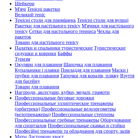
Шейкери
М'ячі
Тенісні ракетки
Великий теніс
Тенісні столи для приміщень
Тенісні столи для вулиці
Ракетки для настільного тенісу
М'ячики для настільного
тенісу
Сетки для настольного тенниса
Чехлы для
ракеток
Товари для настільного тенісу
Палатки и спальники туристические
Туристические
сидушки и коврики
Баффы
Туризм
Окуляри для плавання
Шапочка для плавання
Купальники і плавки
Приладдя для плавання
Маски і
трубки для плавання
Тапочки для коралів, пляжу
Взуття
для басейну
Товари для плавання
Нагороди, аксесуари, кубки, медалі, грамоти
Профессиональные беговые дорожки
Профессиональные эллиптические тренажеры
(орбитреки)
Профессиональные велоэргометры
(велотренажеры)
Профессиональные cтепперы
Профессиональные гребные тренажеры
Оборудование
для спортзалов
Профессиональные скамьи и стойки
Професійні тренажери та обладнання для спорту. залів
Маты Ласточкин хвост