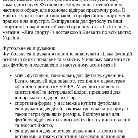
командного духу. Футбольне екіпірування є невід'ємною
частиною образу, але водночас відіграє практичну роль. Її
мріють купити тисячі хлопчаків, а професійних спортсменів
працює ціла індустрія. Екіпірування для футболу та інші
спортивні товари високої якості пропонуються і в інтернет-
магазині «Ліга спорту» з доставкою з Києва та по всіх містах
України.
Футбольне екіпірування:
Футбольне екіпірування повинне виконувати кілька функцій,
основні з яких сигнальне та захисне. У нашому магазині все
для футболу представлено в наступному асортименті:
м'ячі: футбольні, гандбольні, для футзалу, сувенірні.
Багато моделей відповідають технічним параметрам,
офіційно прийнятим у FIFA. М'ячі виготовлені із
синтетичної та натуральної шкіри, призначені для
юніорських та дорослих ігор;
спортивна форма: у нас можна купити футбольне
екіпірування для дітей, зокрема тренувальну форму, а
також гетри будь-яких розмірів. Екіпірування для
футболу відрізняються високою якістю у виготовленні
та зносостійкістю;
екіпірування для воротаря: рукавички із захисними
вставками, а також спортивні аксесуари для юніорів,