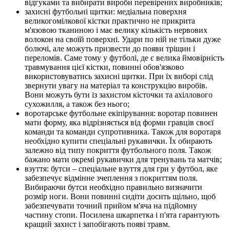
відгуками та вибирати вироби перевірених виробників;
захисні футбольні щитки: медіальна поверхня
великогомілкової кістки практично не прикрита
м'язовою тканиною і має велику кількість нервових
волокон на своїй поверхні. Удари по ній не тільки дуже
болючі, але можуть призвести до появи тріщин і
переломів. Саме тому у футболі, де є велика ймовірність
травмування цієї кістки, повинні обов'язково
використовуватись захисні щитки. При їх виборі слід
звернути увагу на матеріал та конструкцію виробів.
Вони можуть бути із захистом кісточки та ахіллового
сухожилля, а також без нього;
воротарське футбольне екіпірування: воротар повинен
мати форму, яка відрізняється від форми гравців своєї
команди та команди супротивника. Також для воротаря
необхідно купити спеціальні рукавички. Їх обирають
залежно від типу покриття футбольного поля. Також
бажано мати окремі рукавички для тренувань та матчів;
взуття: бутси – спеціальне взуття для гри у футбол, яке
забезпечує відмінне зчеплення з покриттям поля.
Вибираючи бутси необхідно правильно визначити
розмір ноги. Вони повинні сидіти досить щільно, щоб
забезпечувати точний прийом м'яча на підйомну
частину стопи
.
Посилена шкарпетка і п'ята гарантують
кращий захист і запобігають появі травм.