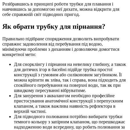
Розібравшись в принципі роботи трубки для плавання і
навчившись за допомогою неї дихати, можна відкрити для
себе справжній світ підводних пригод.
Як обрати трубку для пірнання?
Правильно підібране спорядження дозволить випробувати
справжнє задоволення від перебування під водою,
мінімізуючи проблеми з диханням і дозволяючи домогтися
конкретної мети:
Для снорклінгу і пірнання на невелику глибину, а також
для дитячих ігор в басейні підійде трубка простої
конструкції з гумовим або силіконовим загубником. Її
можна кріпити як зліва, так і справа, вона підходить для
спокійного перебування на поверхні води, так як при
швидкому пересуванні вібруватиме.
Для занурення з аквалангом необхідно професійне
пристосування анатомічної конструкції з перепускним
клапаном, а також важлива наявність рефлектора в
верхній частині.
Для підводного полювання потрібно вибирати трубки
темного кольору з запірним клапаном, що перешкоджає
надходженню води всередину, що робить полювання за