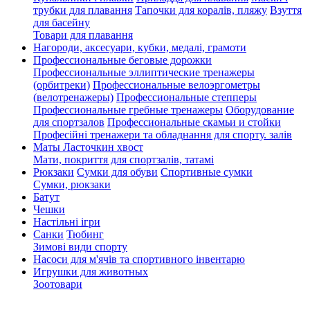
трубки для плавання
Тапочки для коралів, пляжу
Взуття
для басейну
Товари для плавання
Нагороди, аксесуари, кубки, медалі, грамоти
Профессиональные беговые дорожки
Профессиональные эллиптические тренажеры
(орбитреки)
Профессиональные велоэргометры
(велотренажеры)
Профессиональные cтепперы
Профессиональные гребные тренажеры
Оборудование
для спортзалов
Профессиональные скамьи и стойки
Професійні тренажери та обладнання для спорту. залів
Маты Ласточкин хвост
Мати, покриття для спортзалів, татамі
Рюкзаки
Сумки для обуви
Спортивные сумки
Сумки, рюкзаки
Батут
Чешки
Настільні ігри
Санки
Тюбинг
Зимові види спорту
Насоси для м'ячів та спортивного інвентарю
Игрушки для животных
Зоотовари