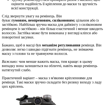
оцінити надійність її кріплення до маски та зручність
всієї конструкції.
Слід звернути увагу на ремінець. Він
буває
гумовим,
неопреновим,
силіконовим;
цільним або із
застібкою. Найбільш зручна маска для дайвінгу з силіконовим
ремінцем із застібкою
–
він більш еластичний і менше шкодить
волоссю
. Застібка може бути виконана у вигляді кліпси або
поворотної засувки.
Бажано, щоб в масці
був
механізм
регулювання
ремінця. Він
дозволяє легко і швидко підігнати ремінець, не знімаючи
маску з голови та не травмуючи волосся.
Важливо:
чим менше важить маска, тим краще: в цьому
випадку вона залишиться на обличчі, навіть якщо ремінець
натягнутий слабо.
Практичний варіант – маска з м'якими кріпленнями для
ремінця. Такі маски зручно складати без ризику виходу з ладу
цих кріплень.