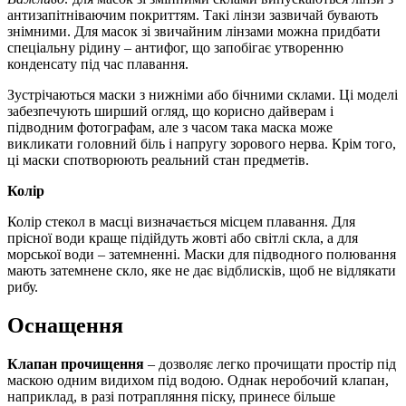
антизапітніваючим покриттям. Такі лінзи зазвичай бувають
знімними. Для масок зі звичайним лінзами можна придбати
спеціальну рідину – антифог, що запобігає утворенню
конденсату під час плавання.
Зустрічаються маски з нижніми або бічними склами. Ці моделі
забезпечують ширший огляд, що корисно дайверам і
підводним фотографам, але з часом така маска може
викликати головний біль і напругу зорового нерва. Крім того,
ці маски спотворюють реальний стан предметів.
Колір
Колір стекол в масці визначається місцем плавання. Для
прісної води краще підійдуть жовті або світлі скла, а для
морської води
–
затемненні. Маски для підводного полювання
мають затемнене скло, яке не дає відблисків, щоб не відлякати
рибу
.
Оснащення
Клапан прочищення
– дозволяє легко прочищати простір під
маскою одним видихом під водою. Однак неробочий клапан,
наприклад, в разі потрапляння піску, принесе більше