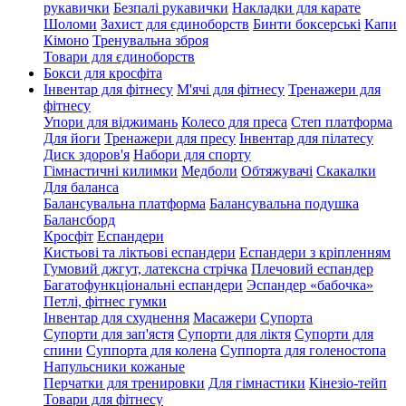
рукавички
Безпалі рукавички
Накладки для карате
Шоломи
Захист для єдиноборств
Бинти боксерські
Капи
Кімоно
Тренувальна зброя
Товари для єдиноборств
Бокси для кросфіта
Інвентар для фітнесу
М'ячі для фітнесу
Тренажери для
фітнесу
Упори для віджимань
Колесо для преса
Степ платформа
Для йоги
Тренажери для пресу
Інвентар для пілатесу
Диск здоров'я
Набори для спорту
Гімнастичні килимки
Медболи
Обтяжувачі
Скакалки
Для баланса
Балансувальна платформа
Балансувальна подушка
Балансборд
Кросфіт
Еспандери
Кистьові та ліктьові еспандери
Еспандери з кріпленням
Гумовий джгут, латексна стрічка
Плечовий еспандер
Багатофункціональні еспандери
Эспандер «бабочка»
Петлі, фітнес гумки
Інвентар для схуднення
Масажери
Супорта
Супорти для зап'ястя
Супорти для ліктя
Супорти для
спини
Суппорта для колена
Суппорта для голеностопа
Напульсники кожаные
Перчатки для тренировки
Для гімнастики
Кінезіо-тейп
Товари для фітнесу