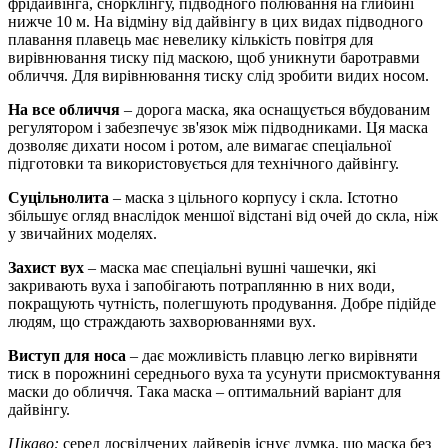
фрідайвінга, снорклінгу, підводного полювання на глибині
нижче 10 м. На відміну від дайвінгу в цих видах підводного
плавання плавець має невелику кількість повітря для
вирівнювання тиску під маскою, щоб уникнути баротравми
обличчя. Для вирівнювання тиску слід зробити видих носом.
На все обличчя
– дорога маска, яка оснащується вбудованим
регулятором і забезпечує зв'язок між підводниками. Ця маска
дозволяє дихати носом і ротом, але вимагає спеціальної
підготовки та використовується для технічного дайвінгу.
Суцільнолита
– маска з цільного корпусу і скла. Істотно
збільшує огляд внаслідок меншої відстані від очей до скла, ніж
у звичайних моделях.
Захист вух
– маска має спеціальні вушні чашечки, які
закривають вуха і запобігають потраплянню в них води,
покращують чутність, полегшують продування. Добре підійде
людям, що страждають захворюваннями вух.
Виступ для носа
– дає можливість плавцю легко вирівняти
тиск в порожнині середнього вуха та усунути присмоктування
маски до обличчя. Така маска – оптимальний варіант для
дайвінгу.
Цікаво:
серед досвідчених дайверів існує думка, що маска без