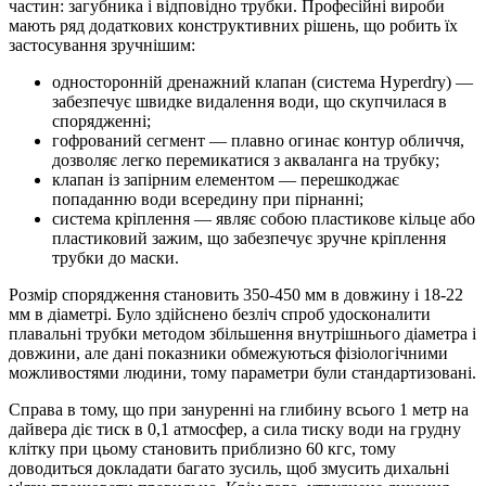
частин: загубника і відповідно трубки. Професійні вироби
мають ряд додаткових конструктивних рішень, що робить їх
застосування зручнішим:
односторонній дренажний клапан (система Hyperdry) —
забезпечує швидке видалення води, що скупчилася в
спорядженні;
гофрований сегмент — плавно огинає контур обличчя,
дозволяє легко перемикатися з акваланга на трубку;
клапан із запірним елементом — перешкоджає
попаданню води всередину при пірнанні;
система кріплення — являє собою пластикове кільце або
пластиковий зажим, що забезпечує зручне кріплення
трубки до маски.
Розмір спорядження становить 350-450 мм в довжину і 18-22
мм в діаметрі. Було здійснено безліч спроб удосконалити
плавальні трубки методом збільшення внутрішнього діаметра і
довжини, але дані показники обмежуються фізіологічними
можливостями людини, тому параметри були стандартизовані.
Справа в тому, що при зануренні на глибину всього 1 метр на
дайвера діє тиск в 0,1 атмосфер, а сила тиску води на грудну
клітку при цьому становить приблизно 60 кгс, тому
доводиться докладати багато зусиль, щоб змусить дихальні