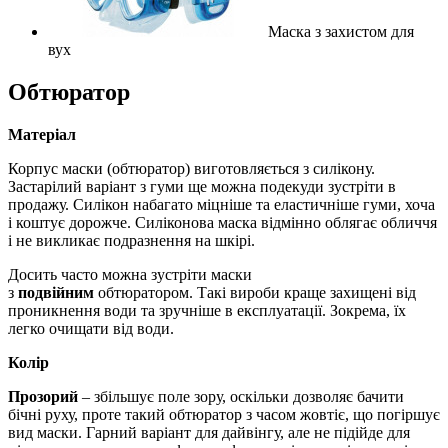
Маска з захистом для
вух
Обтюратор
Матеріал
Корпус маски (обтюратор) виготовляється з силікону.
Застарілий варіант з гуми ще можна подекуди зустріти в
продажу. Силікон набагато міцніше та еластичніше гуми, хоча
і коштує дорожче. Силіконова маска відмінно облягає обличчя
і не викликає подразнення на шкірі
.
Досить часто можна зустріти маски
з
подвійним
обтюратором. Такі вироби краще захищені від
проникнення води та зручніше в експлуатації. Зокрема, їх
легко очищати від води.
Колір
Прозорий
– збільшує поле зору, оскільки дозволяє бачити
бічні руху, проте такий обтюратор з часом жовтіє, що погіршує
вид маски. Гарний варіант для дайвінгу, але не підійде для