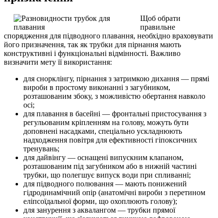
Щоб обрати
правильне
спорядження для підводного плавання, необхідно враховувати
його призначення, так як трубки для пірнання мають
конструктивні і функціональні відмінності. Важливо
визначити мету її використання:
для снорклінгу, пірнання з затримкою дихання — прямі
вироби в простому виконанні з загубником,
розташованим збоку, з можливістю обертання навколо
осі;
для плавання в басейні — фронтальні пристосування з
регульованим кріпленням на голову, можуть бути
доповнені насадками, спеціально ускладнюють
надходження повітря для ефективності гіпоксичних
тренувань;
для дайвінгу — оснащені випускним клапаном,
розташованим під загубником або в нижній частині
трубки, що полегшує випуск води при спливанні;
для підводного полювання — мають понижений
гідродинамічний опір (анатомічні вироби з перетином
еліпсоїдальної форми, що охоплюють голову);
для занурення з аквалангом — трубки прямої