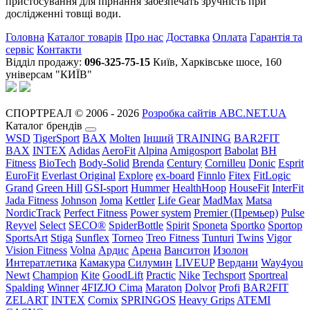
пристосування для пірнання забезпечать зручність при
дослідженні товщі води.
Головна
Каталог товарів
Про нас
Доставка
Оплата
Гарантія та
сервіс
Контакти
Відділ продажу:
096-325-75-15
Київ, Харківське шосе, 160
універсам "КИЇВ"
СПОРТРЕАЛ © 2006 - 2026
Розробка сайтів ABC.NET.UA
Каталог брендів
WSD
TigerSport
BAX
Molten
Інший
TRAINING
BAR2FIT
BAX
INTEX
Adidas
AeroFit
Alpina
Amigosport
Babolat
BH
Fitness
BioTech
Body-Solid
Brenda
Century
Cornilleu
Donic
Esprit
EuroFit
Everlast Original
Explore
ex-board
Finnlo
Fitex
FitLogic
Grand
Green Hill
GSI-sport
Hummer
HealthHoop
HouseFit
InterFit
Jada Fitness
Johnson
Joma
Kettler
Life Gear
MadMax
Matsa
NordicTrack
Perfect Fitness
Power system
Premier (Премьер)
Pulse
Reyvel
Select
SECO®
SpiderBottle
Spirit
Sponeta
Sportko
Sportop
SportsArt
Stiga
Sunflex
Torneo
Treo Fitness
Tunturi
Twins
Vigor
Vision Fitness
Volna
Ардис
Арена
Ванситон
Изолон
Интератлетика
Камакура
Силумин
LIVEUP
Вердани
Way4you
Newt
Champion
Kite
GoodLift
Practic
Nike
Techsport
Sportreal
Spalding
Winner
4FIZJO
Cima
Maraton
Dolvor
Profi
BAR2FIT
ZELART
INTEX
Cornix
SPRINGOS
Heavy Grips
ATEMI