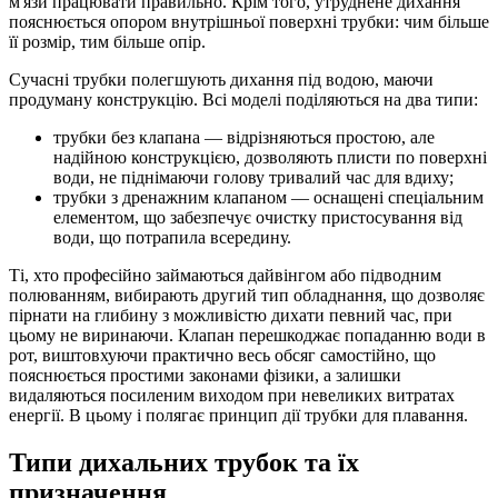
м'язи працювати правильно. Крім того, утруднене дихання
пояснюється опором внутрішньої поверхні трубки: чим більше
її розмір, тим більше опір.
Сучасні трубки полегшують дихання під водою, маючи
продуману конструкцію. Всі моделі поділяються на два типи:
трубки без клапана — відрізняються простою, але
надійною конструкцією, дозволяють плисти по поверхні
води, не піднімаючи голову тривалий час для вдиху;
трубки з дренажним клапаном — оснащені спеціальним
елементом, що забезпечує очистку пристосування від
води, що потрапила всередину.
Ті, хто професійно займаються дайвінгом або підводним
полюванням, вибирають другий тип обладнання, що дозволяє
пірнати на глибину з можливістю дихати певний час, при
цьому не виринаючи. Клапан перешкоджає попаданню води в
рот, виштовхуючи практично весь обсяг самостійно, що
пояснюється простими законами фізики, а залишки
видаляються посиленим виходом при невеликих витратах
енергії. В цьому і полягає принцип дії трубки для плавання.
Типи дихальних трубок та їх
призначення