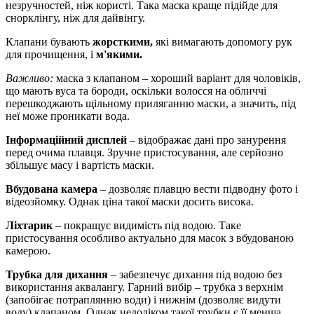
незручностей, ніж користі. Така маска краще підійде для
снорклінгу, ніж для дайвінгу.
Клапани бувають
жорсткими,
які вимагають допомогу рук
для прочищення, і
м'якими.
Важливо:
маска з клапаном – хороший варіант для чоловіків,
що мають вуса та бороди, оскільки волосся на обличчі
перешкоджають щільному приляганню маски, а значить, під
неї може проникати вода.
Інформаційний дисплей
– відображає дані про занурення
перед очима плавця. Зручне пристосування, але серйозно
збільшує масу і вартість маски.
Вбудована камера
– дозволяє плавцю вести підводну фото і
відеозйомку. Однак ціна такої маски досить висока.
Ліхтарик
– покращує видимість під водою. Таке
пристосування особливо актуально для масок з вбудованою
камерою.
Трубка для дихання
– забезпечує дихання під водою без
використання аквалангу. Гарний вибір – трубка з верхнім
(запобігає потраплянню води) і нижнім (дозволяє видути
воду) клапаном. Однак недоліком такої трубки є її менша