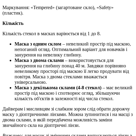
Маркування: «Tempered» (загартоване скло), «Safety»
(пластик).
Кількість
Кількість стекол в масках варіюється від 1 до 8
.
Маска з одним склом
– невеликий простір під маскою,
непоганий огляд. Оптимальний варіант для новачків і
занурення на невелику глибину.
Маска з двома склами
– використовується для
занурення на глибину понад 40 м. Завдяки порівняно
невеликому просторі під маскою її легко продувати від
повітря. Маска з двома стеклами вважається
універсальною.
Маска з декількома склами (4-8 стекол)
– має великий
простір під маскою і спотворює огляд, збільшуючи
кількість об'єктів в залежності від числа стекол.
Дайверам і мисливцям зі слабким зором слід обрати дорожчу
маску з діоптричними лінзами. Можна зупинитися і на масці з
двома склами, в якій передбачена можливість заміни
звичайного скла на діоптричні лінзи
.
Важливо:
для масок зі змінними склами випускаються лінзи з