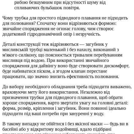
рибою безшумним при відсутності шуму від
спливаючих бульбашок повітря.
Чому трубка для простого підводного плавання не підходить
для полювання? Спочатку вони відрізняються формою:
звичайне спорядження не огинає голову, чим створює
додатковий гідродинамічний опір і незручність.
Деталі конструкції теж відрізняються — загубник у
мисливській трубці маленький і без нахилу, виконаний з
м'якого силікону, що пояснюється тривалим перебуванням
мисливця під водою. При використанні звичайного
спорядження для дайвінгу воно буде створювати дискомфорт,
буде набиватися піском, а згодом клапан перестане
працювати, що значно знизить ефективність полювання.
До вибору необхідного обладнання треба підходити виважено,
враховуючи мету його використання. Незалежно від
призначення трубки для підводного плавання, щоб обрати
хороше спорядження, варто звертати увагу на головні деталі:
форма, розмір, кріплення і загубник. Вони повинні ідеально
підходити під ваші потреби при зануренні у воду.
В такому випадку не обійтися і без якісної маски — будь ви в
басейні або у відкритому водоймищі, вдало підібрані