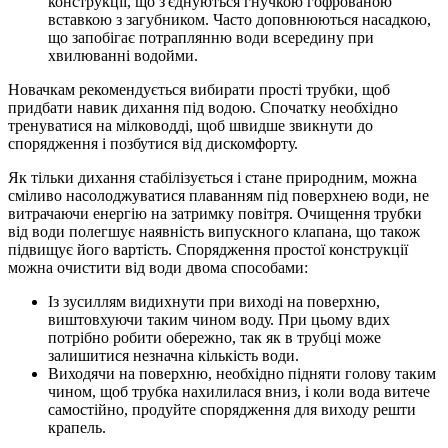
конструкції, що з'єднуються гнучкою гофрованою
вставкою з загубником. Часто доповнюються насадкою,
що запобігає потраплянню води всередину при
хвилюванні водойми.
Новачкам рекомендується вибирати прості трубки, щоб
придбати навик дихання під водою. Спочатку необхідно
тренуватися на мілководді, щоб швидше звикнути до
спорядження і позбутися від дискомфорту.
Як тільки дихання стабілізується і стане природним, можна
сміливо насолоджуватися плаванням під поверхнею води, не
витрачаючи енергію на затримку повітря. Очищення трубки
від води полегшує наявність випускного клапана, що також
підвищує його вартість. Спорядження простої конструкції
можна очистити від води двома способами:
Із зусиллям видихнути при виході на поверхню,
виштовхуючи таким чином воду. При цьому вдих
потрібно робити обережно, так як в трубці може
залишитися незначна кількість води.
Виходячи на поверхню, необхідно підняти голову таким
чином, щоб трубка нахилилася вниз, і коли вода витече
самостійно, продуйте спорядження для виходу решти
крапель.