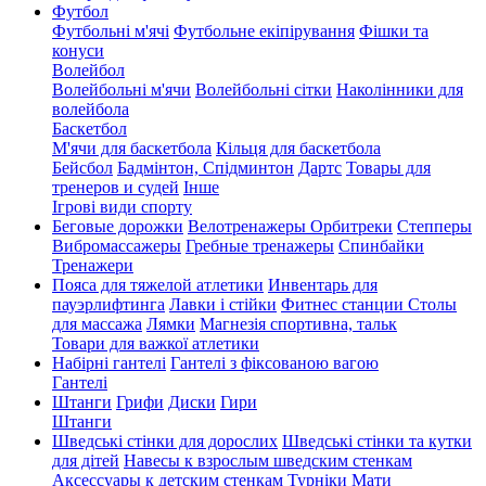
Футбол
Футбольні м'ячі
Футбольне екіпірування
Фішки та
конуси
Волейбол
Волейбольні м'ячи
Волейбольні сітки
Наколінники для
волейбола
Баскетбол
М'ячи для баскетбола
Кільця для баскетбола
Бейсбол
Бадмінтон, Спідминтон
Дартс
Товары для
тренеров и судей
Інше
Ігрові види спорту
Беговые дорожки
Велотренажеры
Орбитреки
Степперы
Вибромассажеры
Гребные тренажеры
Спинбайки
Тренажери
Пояса для тяжелой атлетики
Инвентарь для
пауэрлифтинга
Лавки і стійки
Фитнес станции
Столы
для массажа
Лямки
Магнезія спортивна, тальк
Товари для важкої атлетики
Набірні гантелі
Гантелі з фіксованою вагою
Гантелі
Штанги
Грифи
Диски
Гири
Штанги
Шведські стінки для дорослих
Шведські стінки та кутки
для дітей
Навесы к взрослым шведским стенкам
Аксессуары к детским стенкам
Турніки
Мати