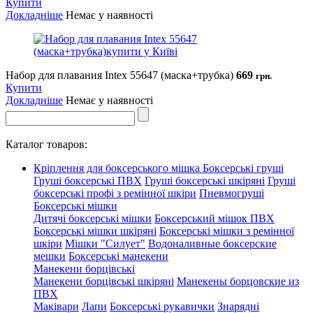
Купити
Докладніше
Немає у наявності
Набор для плавания Intex 55647 (маска+трубка)
669
грн.
Купити
Докладніше
Немає у наявності
Каталог товаров:
Кріплення для боксерського мішка
Боксерські груші
Груші боксерські ПВХ
Груші боксерські шкіряні
Груші
боксерські профі з ремінної шкіри
Пневмогруші
Боксерські мішки
Дитячі боксерські мішки
Боксерський мішок ПВХ
Боксерські мішки шкіряні
Боксерські мішки з ремінної
шкіри
Мішки "Силует"
Водоналивные боксерские
мешки
Боксерські манекени
Манекени борцівські
Манекени борцівські шкіряні
Манекены борцовские из
ПВХ
Маківари
Лапи
Боксерські рукавички
Знарядні