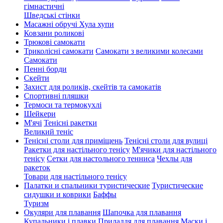
гімнастичні
Шведські стінки
Масажні обручі Хула хупи
Ковзани роликові
Трюкові самокати
Триколісні самокати
Самокати з великими колесами
Cамокати
Пенні борди
Скейти
Захист для роликів, скейтів та самокатів
Спортивні пляшки
Термоси та термокухлі
Шейкери
М'ячі
Тенісні ракетки
Великий теніс
Тенісні столи для приміщень
Тенісні столи для вулиці
Ракетки для настільного тенісу
М'ячики для настільного
тенісу
Сетки для настольного тенниса
Чехлы для
ракеток
Товари для настільного тенісу
Палатки и спальники туристические
Туристические
сидушки и коврики
Баффы
Туризм
Окуляри для плавання
Шапочка для плавання
Купальники і плавки
Приладдя для плавання
Маски і