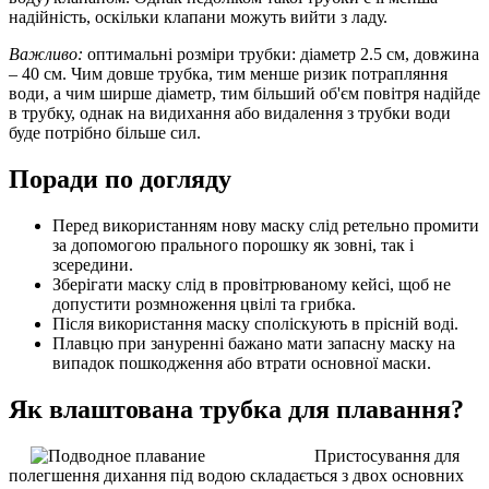
надійність, оскільки клапани можуть вийти з ладу.
Важливо:
оптимальні розміри трубки: діаметр 2.5 см, довжина
– 40 см. Чим довше трубка, тим менше ризик потрапляння
води, а чим ширше діаметр, тим більший об'єм повітря надійде
в трубку, однак на видихання або видалення з трубки води
буде потрібно більше сил.
Поради по догляду
Перед використанням нову маску слід ретельно промити
за допомогою прального порошку як зовні, так і
зсередини.
Зберігати маску слід в провітрюваному кейсі, щоб не
допустити розмноження цвілі та грибка.
Після використання маску споліскують в прісній воді.
Плавцю при зануренні бажано мати запасну маску на
випадок пошкодження або втрати основної маски.
Як влаштована трубка для плавання?
Пристосування для
полегшення дихання під водою складається з двох основних