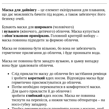
Маска для дайвінгу
– це елемент екіпірування для плавання,
що дає можливість бачити під водою, а також забезпечує його
безпеку очей.
Бувають маски для
широкого
(чоловічого)
і
вузького
(жіночого, дитячого) обличчя.
Маска купується
з
обов'язковою приміркою.
Головний критерій вибору
–
маска повинна підходити за формою обличчя.
Маска не повинна бути вільною, бо вона не забезпечить
герметичне прилягання до обличчя, і буде проникати вода.
Маска не повинна бути занадто вузькою, в цьмоу випадку
вона буде здавлювати обличчя.
Слід прикласти маску до обличчя без застібання ремінця
і зробити
короткий
вдих носом. Відповідна маска буде
герметично присмоктуватися до обличчя.
Потім необхідно переконатися в комфортності маски.
Для цього прикласти її до обличчя і
зробити
глибокий
вдих носом. Маска не повинна
тиснути на перенісся, а нижня частина обтюратора – на
носо-губну западину.
Трубку рекомендується приміряти разом з маскою, щоб