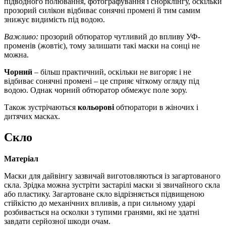
підводного полювання, фотографування і снорклінгу, оскільки
прозорий силікон відбиває сонячні промені й тим самим
знижує видимість під водою.
Важливо:
прозорий обтюратор чутливий до впливу УФ-
променів (жовтіє), тому залишати такі маски на сонці не
можна.
Чорний
– більш практичний, оскільки не вигоряє і не
відбиває сонячні промені – це сприяє чіткому огляду під
водою. Однак чорний обтюратор обмежує поле зору.
Також зустрічаються
кольорові
обтюратори в жіночих і
дитячих масках.
Скло
Матеріал
Маски для дайвінгу зазвичай виготовляються із загартованого
скла. Зрідка можна зустріти застарілі маски зі звичайного скла
або пластику. Загартоване скло відрізняється підвищеною
стійкістю до механічних впливів, а при сильному ударі
розбивається на осколки з тупими гранями, які не здатні
завдати серйозної шкоди очам
.