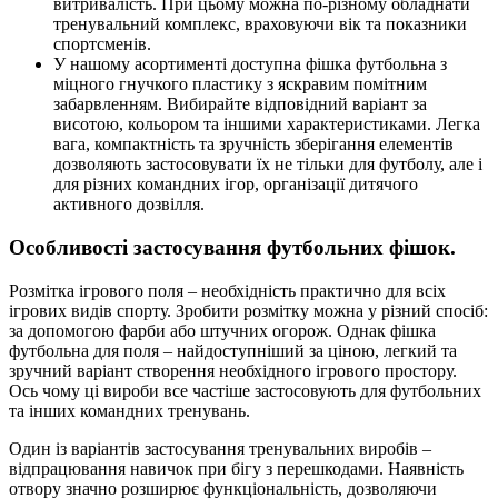
витривалість. При цьому можна по-різному обладнати
тренувальний комплекс, враховуючи вік та показники
спортсменів.
У нашому асортименті доступна фішка футбольна з
міцного гнучкого пластику з яскравим помітним
забарвленням. Вибирайте відповідний варіант за
висотою, кольором та іншими характеристиками. Легка
вага, компактність та зручність зберігання елементів
дозволяють застосовувати їх не тільки для футболу, але і
для різних командних ігор, організації дитячого
активного дозвілля.
Особливості застосування футбольних фішок.
Розмітка ігрового поля – необхідність практично для всіх
ігрових видів спорту. Зробити розмітку можна у різний спосіб:
за допомогою фарби або штучних огорож. Однак фішка
футбольна для поля – найдоступніший за ціною, легкий та
зручний варіант створення необхідного ігрового простору.
Ось чому ці вироби все частіше застосовують для футбольних
та інших командних тренувань.
Один із варіантів застосування тренувальних виробів –
відпрацювання навичок при бігу з перешкодами. Наявність
отвору значно розширює функціональність, дозволяючи