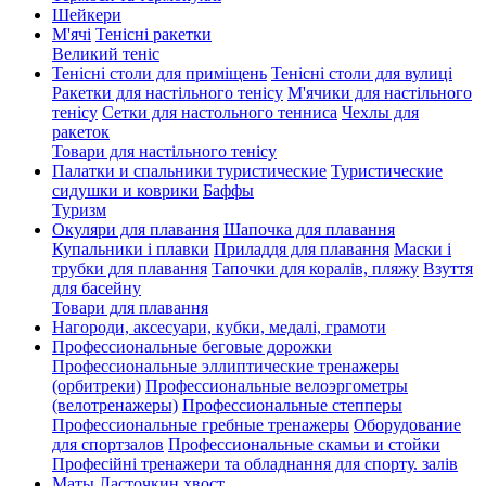
Шейкери
М'ячі
Тенісні ракетки
Великий теніс
Тенісні столи для приміщень
Тенісні столи для вулиці
Ракетки для настільного тенісу
М'ячики для настільного
тенісу
Сетки для настольного тенниса
Чехлы для
ракеток
Товари для настільного тенісу
Палатки и спальники туристические
Туристические
сидушки и коврики
Баффы
Туризм
Окуляри для плавання
Шапочка для плавання
Купальники і плавки
Приладдя для плавання
Маски і
трубки для плавання
Тапочки для коралів, пляжу
Взуття
для басейну
Товари для плавання
Нагороди, аксесуари, кубки, медалі, грамоти
Профессиональные беговые дорожки
Профессиональные эллиптические тренажеры
(орбитреки)
Профессиональные велоэргометры
(велотренажеры)
Профессиональные cтепперы
Профессиональные гребные тренажеры
Оборудование
для спортзалов
Профессиональные скамьи и стойки
Професійні тренажери та обладнання для спорту. залів
Маты Ласточкин хвост