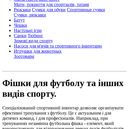
Мати, покриття для спортзалів, татамі
Рюкзаки
Сумки для обуви
Спортивные сумки
Сумки, рюкзаки
Батут
Чешки
Настільні ігри
Санки
Тюбинг
Зимові види спорту
Насоси для м'ячів та спортивного інвентарю
Игрушки для животных
Зоотовари
Фішки для футболу та інших
видів спорту.
Спеціалізований спортивний інвентар дозволяє організувати
ефективні тренування з футболу. Це є актуальним і для
дитячих команд, і для професіоналів. Наприклад, при
тренуваннях незамінна футбольна фішка - елемент, який
використовують для відпрацювання деяких рухів футболістів,