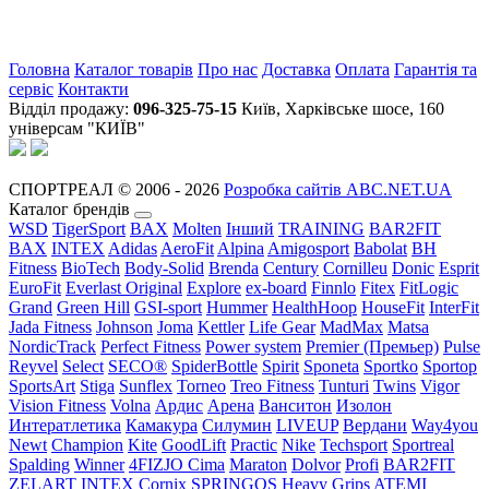
Головна
Каталог товарів
Про нас
Доставка
Оплата
Гарантія та
сервіс
Контакти
Відділ продажу:
096-325-75-15
Київ, Харківське шосе, 160
універсам "КИЇВ"
СПОРТРЕАЛ © 2006 - 2026
Розробка сайтів ABC.NET.UA
Каталог брендів
WSD
TigerSport
BAX
Molten
Інший
TRAINING
BAR2FIT
BAX
INTEX
Adidas
AeroFit
Alpina
Amigosport
Babolat
BH
Fitness
BioTech
Body-Solid
Brenda
Century
Cornilleu
Donic
Esprit
EuroFit
Everlast Original
Explore
ex-board
Finnlo
Fitex
FitLogic
Grand
Green Hill
GSI-sport
Hummer
HealthHoop
HouseFit
InterFit
Jada Fitness
Johnson
Joma
Kettler
Life Gear
MadMax
Matsa
NordicTrack
Perfect Fitness
Power system
Premier (Премьер)
Pulse
Reyvel
Select
SECO®
SpiderBottle
Spirit
Sponeta
Sportko
Sportop
SportsArt
Stiga
Sunflex
Torneo
Treo Fitness
Tunturi
Twins
Vigor
Vision Fitness
Volna
Ардис
Арена
Ванситон
Изолон
Интератлетика
Камакура
Силумин
LIVEUP
Вердани
Way4you
Newt
Champion
Kite
GoodLift
Practic
Nike
Techsport
Sportreal
Spalding
Winner
4FIZJO
Cima
Maraton
Dolvor
Profi
BAR2FIT
ZELART
INTEX
Cornix
SPRINGOS
Heavy Grips
ATEMI