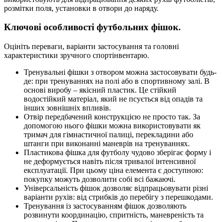
розмітки поля, установки в отвори до наряду.
Ключові особливості футбольних фішок.
Оцініть переваги, варіанти застосування та головні
характеристики зручного спортінвентарю.
Тренувальні фішки з отвором можна застосовувати будь-
де: при тренуваннях на полі або в спортивному залі. В
основі виробу – якісний пластик. Це стійкий
водостійкий матеріал, який не псується від опадів та
інших зовнішніх впливів.
Отвір передбачений конструкцією не просто так. За
допомогою нього фішки можна використовувати як
тримач для гімнастичної палиці, перекладини або
штанги при виконанні маневрів на тренуваннях.
Пластикова фішка для футболу чудово зберігає форму і
не деформується навіть після тривалої інтенсивної
експлуатації. При цьому ціна елемента є доступною:
покупку можуть дозволити собі всі бажаючі.
Універсальність фішок дозволяє відпрацьовувати різні
варіанти рухів: від стрибків до перебігу з перешкодами.
Тренування із застосуванням фішок дозволяють
розвинути координацію, спритність, маневреність та