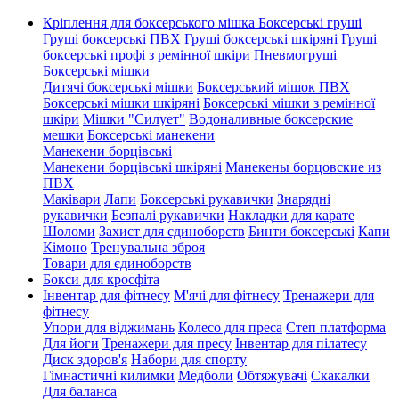
Кріплення для боксерського мішка
Боксерські груші
Груші боксерські ПВХ
Груші боксерські шкіряні
Груші
боксерські профі з ремінної шкіри
Пневмогруші
Боксерські мішки
Дитячі боксерські мішки
Боксерський мішок ПВХ
Боксерські мішки шкіряні
Боксерські мішки з ремінної
шкіри
Мішки "Силует"
Водоналивные боксерские
мешки
Боксерські манекени
Манекени борцівські
Манекени борцівські шкіряні
Манекены борцовские из
ПВХ
Маківари
Лапи
Боксерські рукавички
Знарядні
рукавички
Безпалі рукавички
Накладки для карате
Шоломи
Захист для єдиноборств
Бинти боксерські
Капи
Кімоно
Тренувальна зброя
Товари для єдиноборств
Бокси для кросфіта
Інвентар для фітнесу
М'ячі для фітнесу
Тренажери для
фітнесу
Упори для віджимань
Колесо для преса
Степ платформа
Для йоги
Тренажери для пресу
Інвентар для пілатесу
Диск здоров'я
Набори для спорту
Гімнастичні килимки
Медболи
Обтяжувачі
Скакалки
Для баланса