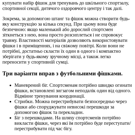
купувати набір фішок для тренувань до шкільного спортзалу,
спортивної секції, дитячого оздоровчого центру і так далі.
Зокрема, за допомогою штанг та фішок можна створити будь-
яку конструкцію за кілька секунд. При цьому вона буде
безпечною: якщо маленький або дорослий спортсмен
зіткнеться з нею, вона просто розсиплеться і не спровокує
травму. Властивості матеріалів дозволяють використовувати
фішки і в приміщеннях, і на свіжому повітрі. Коли вони не
потрібні, достатньо скласти їх один в одного і компактно
зберігати у будь-якому зручному місці, а також легко
переносити у спортивній сумці.
Три варіанти вправ з футбольними фішками.
Маневрений біг. Спортсменам потрібно швидко огинати
фішки, встановлені зигзагом неподалік один від одного.
Відмінне тренування координації.
Стрибки. Можна перестрибувати безпосередньо через
фішки або споруджувати невисокі перешкоди за
допомогою фішок та перекладин.
Біг з перешкодами. На шляху спортсменів потрібно
викласти фішки, через які їм потрібно буде переступати/
перестрибувати під час бігу.