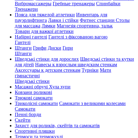
Вибромассажеры
Гребные тренажеры
Спинбайки
Тренажери
Пояса для тяжелой атлетики
Инвентарь для
пауэрлифтинга
Лавки і стійки
Фитнес станции
Столы
для массажа
Лямки
Магнезія спортивна, тальк
Товари для важкої атлетики
Набірні гантелі
Гантелі з фіксованою вагою
Гантелі
Штанги
Грифи
Диски
Гири
Штанги
Шведські стінки для дорослих
Шведські стінки та кутки
для дітей
Навесы к взрослым шведским стенкам
Аксессуары к детским стенкам
Турніки
Мати
гімнастичні
Шведські стінки
Масажні обручі Хула хупи
Ковзани роликові
Трюкові самокати
Триколісні самокати
Самокати з великими колесами
Cамокати
Пенні борди
Скейти
Захист для роликів, скейтів та самокатів
Спортивні пляшки
Термоси та термокухлі