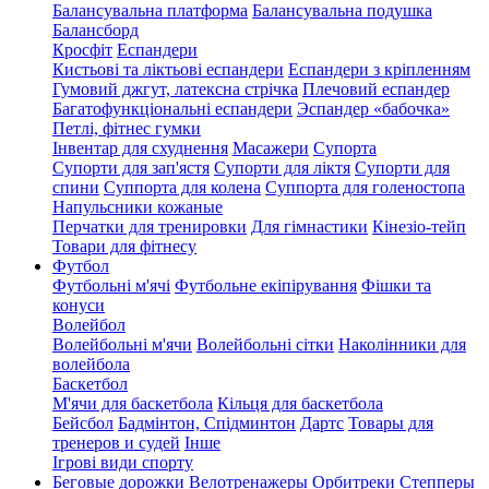
Балансувальна платформа
Балансувальна подушка
Балансборд
Кросфіт
Еспандери
Кистьові та ліктьові еспандери
Еспандери з кріпленням
Гумовий джгут, латексна стрічка
Плечовий еспандер
Багатофункціональні еспандери
Эспандер «бабочка»
Петлі, фітнес гумки
Інвентар для схуднення
Масажери
Супорта
Супорти для зап'ястя
Супорти для ліктя
Супорти для
спини
Суппорта для колена
Суппорта для голеностопа
Напульсники кожаные
Перчатки для тренировки
Для гімнастики
Кінезіо-тейп
Товари для фітнесу
Футбол
Футбольні м'ячі
Футбольне екіпірування
Фішки та
конуси
Волейбол
Волейбольні м'ячи
Волейбольні сітки
Наколінники для
волейбола
Баскетбол
М'ячи для баскетбола
Кільця для баскетбола
Бейсбол
Бадмінтон, Спідминтон
Дартс
Товары для
тренеров и судей
Інше
Ігрові види спорту
Беговые дорожки
Велотренажеры
Орбитреки
Степперы