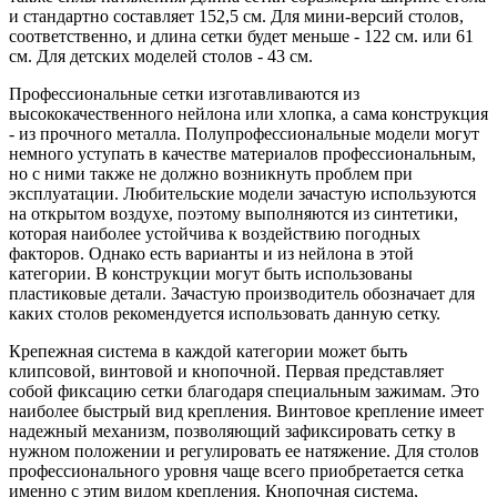
и стандартно составляет 152,5 см. Для мини-версий столов,
соответственно, и длина сетки будет меньше - 122 см. или 61
см. Для детских моделей столов - 43 см.
Профессиональные сетки изготавливаются из
высококачественного нейлона или хлопка, а сама конструкция
- из прочного металла. Полупрофессиональные модели могут
немного уступать в качестве материалов профессиональным,
но с ними также не должно возникнуть проблем при
эксплуатации. Любительские модели зачастую используются
на открытом воздухе, поэтому выполняются из синтетики,
которая наиболее устойчива к воздействию погодных
факторов. Однако есть варианты и из нейлона в этой
категории. В конструкции могут быть использованы
пластиковые детали. Зачастую производитель обозначает для
каких столов рекомендуется использовать данную сетку.
Крепежная система в каждой категории может быть
клипсовой, винтовой и кнопочной. Первая представляет
собой фиксацию сетки благодаря специальным зажимам. Это
наиболее быстрый вид крепления. Винтовое крепление имеет
надежный механизм, позволяющий зафиксировать сетку в
нужном положении и регулировать ее натяжение. Для столов
профессионального уровня чаще всего приобретается сетка
именно с этим видом крепления. Кнопочная система,