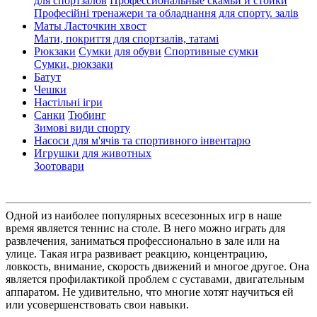
для спортзалов
Профессиональные скамьи и стойки
Професійні тренажери та обладнання для спорту. залів
Маты Ласточкин хвост
Мати, покриття для спортзалів, татамі
Рюкзаки
Сумки для обуви
Спортивные сумки
Сумки, рюкзаки
Батут
Чешки
Настільні ігри
Санки
Тюбинг
Зимові види спорту
Насоси для м'ячів та спортивного інвентарю
Игрушки для животных
Зоотовари
Одной из наиболее популярных всесезонных игр в наше
время является теннис на столе. В него можно играть для
развлечения, заниматься профессионально в зале или на
улице. Такая игра развивает реакцию, концентрацию,
ловкость, внимание, скорость движений и многое другое. Она
является профилактикой проблем с суставами, двигательным
аппаратом. Не удивительно, что многие хотят научиться ей
или усовершенствовать свои навыки.