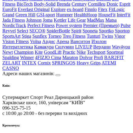
Fitness
BioTech
Body-Solid
Brenda
Century
Cornilleu
Donic
Esprit
EuroFit
Everlast Original
Explore
ex-board
Finnlo
Fitex
FitLogic
Grand
Green Hill
GSI-sport
Hummer
HealthHoop
HouseFit
InterFit
Jada Fitness
Johnson
Joma
Kettler
Life Gear
MadMax
Matsa
NordicTrack
Perfect Fitness
Power system
Premier (Премьер)
Pulse
Reyvel
Select
SECO®
SpiderBottle
Spirit
Sponeta
Sportko
Sportop
SportsArt
Stiga
Sunflex
Torneo
Treo Fitness
Tunturi
Twins
Vigor
Vision Fitness
Volna
Ардис
Арена
Ванситон
Изолон
Интератлетика
Камакура
Силумин
LIVEUP
Вердани
Way4you
Newt
Champion
Kite
GoodLift
Practic
Nike
Techsport
Sportreal
Spalding
Winner
4FIZJO
Cima
Maraton
Dolvor
Profi
BAR2FIT
ZELART
INTEX
Cornix
SPRINGOS
Heavy Grips
ATEMI
CASNO
Адреси наших магазинів:
Київ:
Супермаркет Спорт Реал Дарницький район
Харківське шосе, 160, універсам "КИЇВ"
096-325-75-15
с 10:00 до 20:00 - без перерви та вихідних
Кременчук: