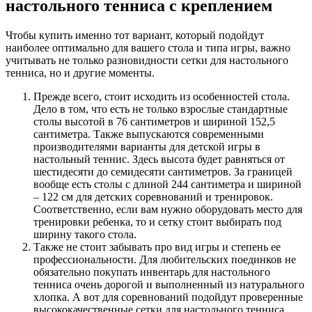
настольного тенниса с креплением
Чтобы купить именно тот вариант, который подойдут
наиболее оптимально для вашего стола и типа игры, важно
учитывать не только разновидности сетки для настольного
тенниса, но и другие моменты.
Прежде всего, стоит исходить из особенностей стола.
Дело в том, что есть не только взрослые стандартные
столы высотой в 76 сантиметров и шириной 152,5
сантиметра. Также выпускаются современными
производителями варианты для детской игры в
настольный теннис. Здесь высота будет равняться от
шестидесяти до семидесяти сантиметров. За границей
вообще есть столы с длиной 244 сантиметра и шириной
– 122 см для детских соревнований и тренировок.
Соответственно, если вам нужно оборудовать место для
тренировки ребенка, то и сетку стоит выбирать под
ширину такого стола.
Также не стоит забывать про вид игры и степень ее
профессиональности. Для любительских поединков не
обязательно покупать инвентарь для настольного
тенниса очень дорогой и выполненный из натурального
хлопка. А вот для соревнований подойдут проверенные
высококачественные сетки для настольного тенниса.