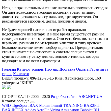
Итак, не зря настольный теннис настолько популярен сегодня.
Он дает возможность хорошо провести время, активно
двигаться, развивает массу навыков, тренирует тело. Он
рекомендуется взрослым, детям, пожилым людям.
Не будет хорошей настольная игра без правильно
подобранного инвентаря. В наше время существуют разные
сетки для настольного тенниса. Они есть белыми, зелеными и
черными, разными по материалу, качеству и типу крепежа.
Большое значение имеет подбор варианта. Предварительно
стоит внимательно отнестись к советам специалистов и
купить только ту сетку для настольного тенниса, которая
подходит вам по всем параметрам.
Головна
Каталог товарів
Про нас
Доставка
Оплата
Гарантія та
сервіс
Контакти
Відділ продажу:
096-325-75-15
Київ, Харківське шосе, 160
універсам "КИЇВ"
СПОРТРЕАЛ © 2006 - 2026
Розробка сайтів ABC.NET.UA
Каталог брендів
WSD
TigerSport
BAX
Molten
Інший
TRAINING
BAR2FIT
BAX
INTEX
Adidas
AeroFit
Alpina
Amigosport
Babolat
BH