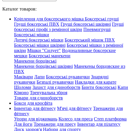
Каталог товаров:
Кріплення для боксерського мішка
Боксерські груші
Груші боксерські ПВХ
Груші боксерські шкіряні
Груші
боксерські профі з ремінної шкіри
Пневмогруші
Боксерські мішки
Дитячі боксерські мішки
Боксерський мішок ПВХ
Боксерські мішки шкіряні
Боксерські мішки з ремінної
шкіри
Мішки "Силует"
Водоналивные боксерские
мешки
Боксерські манекени
Манекени борцівські
Манекени борцівські шкіряні
Манекены борцовские из
ПВХ
Маківари
Лапи
Боксерські рукавички
Знарядні
рукавички
Безпалі рукавички
Накладки для карате
Шоломи
Захист для єдиноборств
Бинти боксерські
Капи
Кімоно
Тренувальна зброя
Товари для єдиноборств
Бокси для кросфіта
Інвентар для фітнесу
М'ячі для фітнесу
Тренажери для
фітнесу
Упори для віджимань
Колесо для преса
Степ платформа
Для йоги
Тренажери для пресу
Інвентар для пілатесу
Диск здоров'я
Набори для спорту