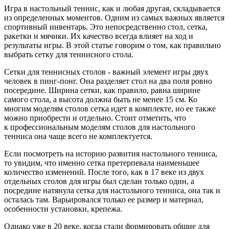
Игра в настольный теннис, как и любая другая, складывается
из определенных моментов. Одним из самых важных является
спортивный инвентарь. Это непосредственно стол, сетка,
ракетки и мячики. Их качество всегда влияет на ход и
результаты игры. В этой статье говорим о том, как правильно
выбрать сетку для теннисного стола.
Сетки для теннисных столов - важный элемент игры двух
человек в пинг-понг. Она разделяет стол на два поля ровно
посередине. Ширина сетки, как правило, равна ширине
самого стола, а высота должна быть не менее 15 см. Ко
многим моделям столов сетка идет в комплекте, но ее также
можно приобрести и отдельно. Стоит отметить, что
к профессиональным моделям столов для настольного
тенниса она чаще всего не комплектуется.
Если посмотреть на историю развития настольного тенниса,
то увидим, что именно сетка претерпевала наименьшее
количество изменений. После того, как в 17 веке из двух
отдельных столов для игры был сделан только один, а
посредине натянула сетка для настольного тенниса, она так и
осталась там. Варьировался только ее размер и материал,
особенности установки, крепежа.
Однако уже в 20 веке, когда стали формировать общие для