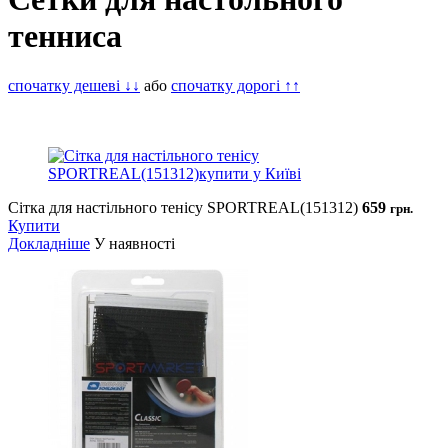
тенниса
спочатку дешеві ↓↓
або
спочатку дорогі ↑↑
Сітка для настільного тенісу SPORTREAL(151312)
659
грн.
Купити
Докладніше
У наявності