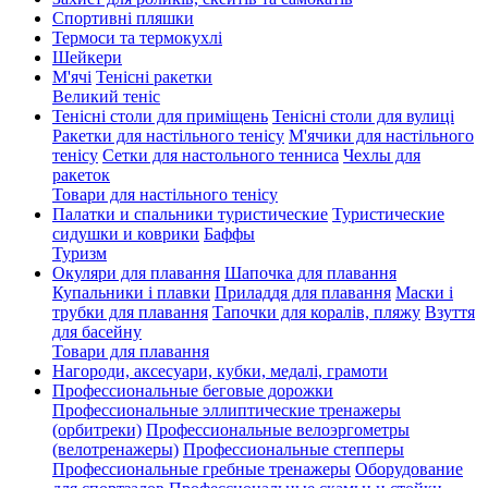
Спортивні пляшки
Термоси та термокухлі
Шейкери
М'ячі
Тенісні ракетки
Великий теніс
Тенісні столи для приміщень
Тенісні столи для вулиці
Ракетки для настільного тенісу
М'ячики для настільного
тенісу
Сетки для настольного тенниса
Чехлы для
ракеток
Товари для настільного тенісу
Палатки и спальники туристические
Туристические
сидушки и коврики
Баффы
Туризм
Окуляри для плавання
Шапочка для плавання
Купальники і плавки
Приладдя для плавання
Маски і
трубки для плавання
Тапочки для коралів, пляжу
Взуття
для басейну
Товари для плавання
Нагороди, аксесуари, кубки, медалі, грамоти
Профессиональные беговые дорожки
Профессиональные эллиптические тренажеры
(орбитреки)
Профессиональные велоэргометры
(велотренажеры)
Профессиональные cтепперы
Профессиональные гребные тренажеры
Оборудование