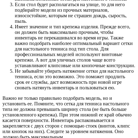
Если стол будет располагаться на улице, то для него
подбирайте модели из прочных материалов,
износостойкие, которым не страшен дождь, сырость,
пыль.
Имеет значение и тип крепежа изделия. Прежде всего,
он должен быть максимально прочным, чтобы
инвентарь не перекашивался во время игры. Также
важно подобрать наиболее оптимальный вариант сетки
для настольного тенниса под тип стола. Для
профессиональных моделей используют винтовые
крепежи. А вот для уличных столов чаще всего
устанавливают клипсовые или кнопочные конструкции.
Не забывайте убирать натяжение сетки для настольного
тенниса, если это возможно. Это поможет продлить
срок ее службы, даст возможность при новой игре
сновать натянуть инвентарь и пользоваться ею.
Важно не только правильно подобрать модель, но и
установить ее. Помните, что сетка для тенниса настольного
типа не должна превышать ширину стола (не быть больше
установленного крепежа). При этом нижний ее край обычно
касается поверхности. Инвентарь распаковывается и
закрепляется с двух сторон с помощью стоек (винтов, клипс
или кнопок на них). Следите за уровнем натяжения. Оно
должно быть максимальным.