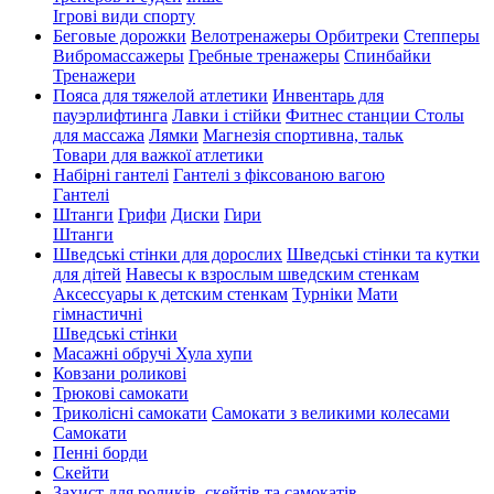
Ігрові види спорту
Беговые дорожки
Велотренажеры
Орбитреки
Степперы
Вибромассажеры
Гребные тренажеры
Спинбайки
Тренажери
Пояса для тяжелой атлетики
Инвентарь для
пауэрлифтинга
Лавки і стійки
Фитнес станции
Столы
для массажа
Лямки
Магнезія спортивна, тальк
Товари для важкої атлетики
Набірні гантелі
Гантелі з фіксованою вагою
Гантелі
Штанги
Грифи
Диски
Гири
Штанги
Шведські стінки для дорослих
Шведські стінки та кутки
для дітей
Навесы к взрослым шведским стенкам
Аксессуары к детским стенкам
Турніки
Мати
гімнастичні
Шведські стінки
Масажні обручі Хула хупи
Ковзани роликові
Трюкові самокати
Триколісні самокати
Самокати з великими колесами
Cамокати
Пенні борди
Скейти
Захист для роликів, скейтів та самокатів