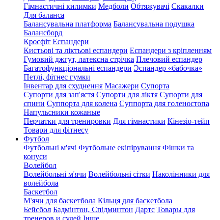
Гімнастичні килимки
Медболи
Обтяжувачі
Скакалки
Для баланса
Балансувальна платформа
Балансувальна подушка
Балансборд
Кросфіт
Еспандери
Кистьові та ліктьові еспандери
Еспандери з кріпленням
Гумовий джгут, латексна стрічка
Плечовий еспандер
Багатофункціональні еспандери
Эспандер «бабочка»
Петлі, фітнес гумки
Інвентар для схуднення
Масажери
Супорта
Супорти для зап'ястя
Супорти для ліктя
Супорти для
спини
Суппорта для колена
Суппорта для голеностопа
Напульсники кожаные
Перчатки для тренировки
Для гімнастики
Кінезіо-тейп
Товари для фітнесу
Футбол
Футбольні м'ячі
Футбольне екіпірування
Фішки та
конуси
Волейбол
Волейбольні м'ячи
Волейбольні сітки
Наколінники для
волейбола
Баскетбол
М'ячи для баскетбола
Кільця для баскетбола
Бейсбол
Бадмінтон, Спідминтон
Дартс
Товары для
тренеров и судей
Інше