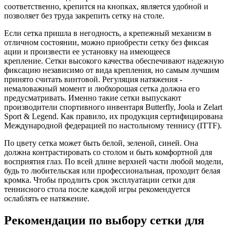
соответственно, крепится на кнопках, является удобной и
позволяет без труда закрепить сетку на столе.
Если сетка пришла в негодность, а крепежный механизм в
отличном состоянии, можно приобрести сетку без фиксая
ации и произвести ее установку на имеющееся
крепление. Сетки высокого качества обеспечивают надежную
фиксацию независимо от вида крепления, но самым лучшим
принято считать винтовой. Регуляция натяжения -
немаловажный момент и любхорошая сетка должна его
предусматривать. Именно такие сетки выпускают
производители спортивного инвентаря Butterfly, Joola и Zelart
Sport & Legend. Как правило, их продукция сертифицирована
Международной федерацией по настольному теннису (ITTF).
По цвету сетка может быть белой, зеленой, синей. Она
должна контрастировать со столом и быть комфортной для
восприятия глаз. По всей длине верхней части любой модели,
будь то любительская или профессиональная, проходит белая
кромка. Чтобы продлить срок эксплуатации сетки для
теннисного стола после каждой игры рекомендуется
ослаблять ее натяжение.
Рекомендации по выбору сетки для