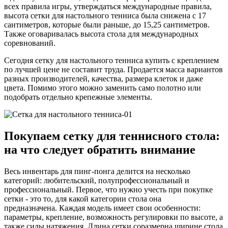
всех правила игры, утверждаться международные правила,
высота сетки для настольного тенниса была снижена с 17
сантиметров, которые были раньше, до 15,25 сантиметров.
Также оговаривалась высота стола для международных
соревнований.
Сегодня сетку для настольного тенниса купить с креплением
по лучшей цене не составит труда. Продается масса вариантов
разных производителей, качества, размера клеток и даже
цвета. Помимо этого можно заменить само полотно или
подобрать отдельно крепежные элементы.
Покупаем сетку для теннисного стола:
на что следует обратить внимание
Весь инвентарь для пинг-понга делится на несколько
категорий: любительский, полупрофессиональный и
профессиональный. Первое, что нужно учесть при покупке
сетки - это то, для какой категории стола она
предназначена. Каждая модель имеет свои особенности:
параметры, крепление, возможность регулировки по высоте, а
также силы натяжения. Длина сетки соразмерна ширине стола