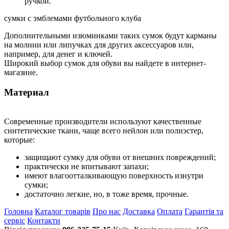
ручкой.
сумки с эмблемами футбольного клуба
Дополнительными изюминками таких сумок будут карманы
на молнии или липучках для других аксессуаров или,
например, для денег и ключей.
Широкий выбор сумок для обуви вы найдете в интернет-
магазине.
Материал
Современные производители используют качественные
синтетические ткани, чаще всего нейлон или полиэстер,
которые:
защищают сумку для обуви от внешних повреждений;
практически не впитывают запахи;
имеют влагоотталкивающую поверхность изнутри
сумки;
достаточно легкие, но, в тоже время, прочные.
Головна
Каталог товарів
Про нас
Доставка
Оплата
Гарантія та
сервіс
Контакти