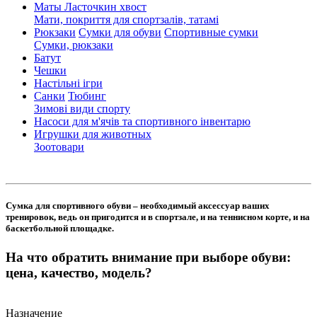
Маты Ласточкин хвост
Мати, покриття для спортзалів, татамі
Рюкзаки
Сумки для обуви
Спортивные сумки
Сумки, рюкзаки
Батут
Чешки
Настільні ігри
Санки
Тюбинг
Зимові види спорту
Насоси для м'ячів та спортивного інвентарю
Игрушки для животных
Зоотовари
Сумка для спортивного обуви – необходимый аксессуар ваших
тренировок, ведь он пригодится и в спортзале, и на теннисном корте, и на
баскетбольной площадке.
На что обратить внимание при выборе обуви:
цена, качество, модель?
Назначение