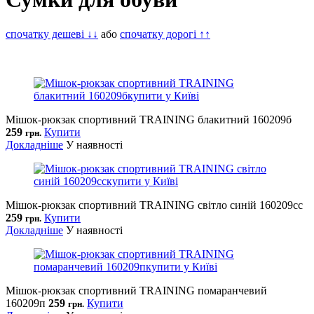
спочатку дешеві ↓↓
або
спочатку дорогі ↑↑
Мішок-рюкзак спортивний TRAINING блакитний 160209б
259
Купити
грн.
Докладніше
У наявності
Мішок-рюкзак спортивний TRAINING світло синій 160209сс
259
Купити
грн.
Докладніше
У наявності
Мішок-рюкзак спортивний TRAINING помаранчевий
160209п
259
Купити
грн.