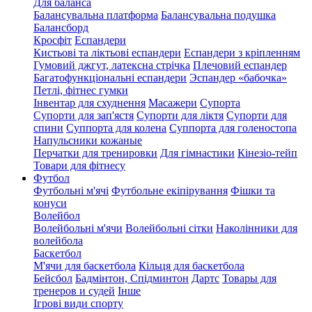
Для баланса
Балансувальна платформа
Балансувальна подушка
Балансборд
Кросфіт
Еспандери
Кистьові та ліктьові еспандери
Еспандери з кріпленням
Гумовий джгут, латексна стрічка
Плечовий еспандер
Багатофункціональні еспандери
Эспандер «бабочка»
Петлі, фітнес гумки
Інвентар для схуднення
Масажери
Супорта
Супорти для зап'ястя
Супорти для ліктя
Супорти для
спини
Суппорта для колена
Суппорта для голеностопа
Напульсники кожаные
Перчатки для тренировки
Для гімнастики
Кінезіо-тейп
Товари для фітнесу
Футбол
Футбольні м'ячі
Футбольне екіпірування
Фішки та
конуси
Волейбол
Волейбольні м'ячи
Волейбольні сітки
Наколінники для
волейбола
Баскетбол
М'ячи для баскетбола
Кільця для баскетбола
Бейсбол
Бадмінтон, Спідминтон
Дартс
Товары для
тренеров и судей
Інше
Ігрові види спорту