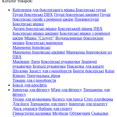
Каталог товаров:
Кріплення для боксерського мішка
Боксерські груші
Груші боксерські ПВХ
Груші боксерські шкіряні
Груші
боксерські профі з ремінної шкіри
Пневмогруші
Боксерські мішки
Дитячі боксерські мішки
Боксерський мішок ПВХ
Боксерські мішки шкіряні
Боксерські мішки з ремінної
шкіри
Мішки "Силует"
Водоналивные боксерские
мешки
Боксерські манекени
Манекени борцівські
Манекени борцівські шкіряні
Манекены борцовские из
ПВХ
Маківари
Лапи
Боксерські рукавички
Знарядні
рукавички
Безпалі рукавички
Накладки для карате
Шоломи
Захист для єдиноборств
Бинти боксерські
Капи
Кімоно
Тренувальна зброя
Товари для єдиноборств
Бокси для кросфіта
Інвентар для фітнесу
М'ячі для фітнесу
Тренажери для
фітнесу
Упори для віджимань
Колесо для преса
Степ платформа
Для йоги
Тренажери для пресу
Інвентар для пілатесу
Диск здоров'я
Набори для спорту
Гімнастичні килимки
Медболи
Обтяжувачі
Скакалки