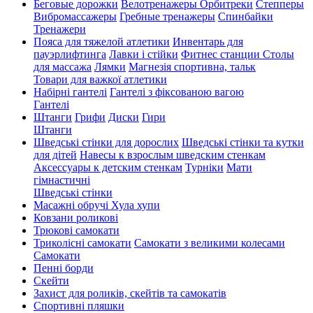
Беговые дорожки
Велотренажеры
Орбитреки
Степперы
Вибромассажеры
Гребные тренажеры
Спинбайки
Тренажери
Пояса для тяжелой атлетики
Инвентарь для
пауэрлифтинга
Лавки і стійки
Фитнес станции
Столы
для массажа
Лямки
Магнезія спортивна, тальк
Товари для важкої атлетики
Набірні гантелі
Гантелі з фіксованою вагою
Гантелі
Штанги
Грифи
Диски
Гири
Штанги
Шведські стінки для дорослих
Шведські стінки та кутки
для дітей
Навесы к взрослым шведским стенкам
Аксессуары к детским стенкам
Турніки
Мати
гімнастичні
Шведські стінки
Масажні обручі Хула хупи
Ковзани роликові
Трюкові самокати
Триколісні самокати
Самокати з великими колесами
Cамокати
Пенні борди
Скейти
Захист для роликів, скейтів та самокатів
Спортивні пляшки