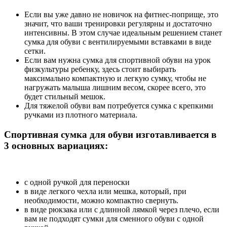
Если вы уже давно не новичок на фитнес-поприще, это
значит, что ваши тренировки регулярны и достаточно
интенсивны. В этом случае идеальным решением станет
сумка для обуви с вентилируемыми вставками в виде
сетки.
Если вам нужна сумка для спортивной обуви на урок
физкультуры ребенку, здесь стоит выбирать
максимально компактную и легкую сумку, чтобы не
нагружать малыша лишним весом, скорее всего, это
будет стильный мешок.
Для тяжелой обуви вам потребуется сумка с крепкими
ручками из плотного материала.
Спортивная сумка для обуви изготавливается в
3 основных вариациях:
с одной ручкой для переноски
в виде легкого чехла или мешка, который, при
необходимости, можно компактно свернуть.
в виде рюкзака или с длинной лямкой через плечо, если
вам не подходят сумки для сменного обуви с одной