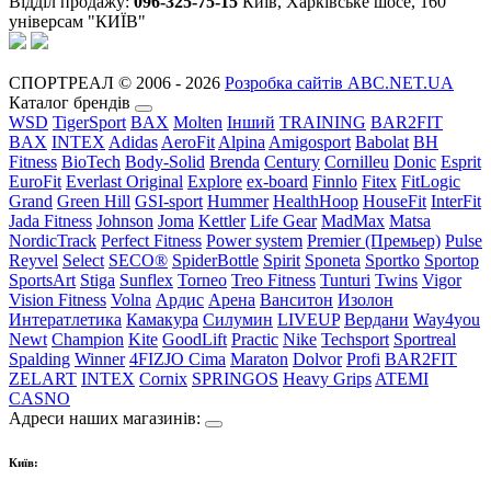
Відділ продажу:
096-325-75-15
Київ, Харківське шосе, 160
універсам "КИЇВ"
СПОРТРЕАЛ © 2006 - 2026
Розробка сайтів ABC.NET.UA
Каталог брендів
WSD
TigerSport
BAX
Molten
Інший
TRAINING
BAR2FIT
BAX
INTEX
Adidas
AeroFit
Alpina
Amigosport
Babolat
BH
Fitness
BioTech
Body-Solid
Brenda
Century
Cornilleu
Donic
Esprit
EuroFit
Everlast Original
Explore
ex-board
Finnlo
Fitex
FitLogic
Grand
Green Hill
GSI-sport
Hummer
HealthHoop
HouseFit
InterFit
Jada Fitness
Johnson
Joma
Kettler
Life Gear
MadMax
Matsa
NordicTrack
Perfect Fitness
Power system
Premier (Премьер)
Pulse
Reyvel
Select
SECO®
SpiderBottle
Spirit
Sponeta
Sportko
Sportop
SportsArt
Stiga
Sunflex
Torneo
Treo Fitness
Tunturi
Twins
Vigor
Vision Fitness
Volna
Ардис
Арена
Ванситон
Изолон
Интератлетика
Камакура
Силумин
LIVEUP
Вердани
Way4you
Newt
Champion
Kite
GoodLift
Practic
Nike
Techsport
Sportreal
Spalding
Winner
4FIZJO
Cima
Maraton
Dolvor
Profi
BAR2FIT
ZELART
INTEX
Cornix
SPRINGOS
Heavy Grips
ATEMI
CASNO
Адреси наших магазинів:
Київ: