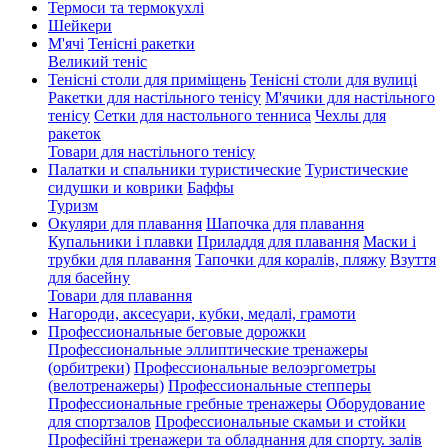
Термоси та термокухлі
Шейкери
М'ячі
Тенісні ракетки
Великий теніс
Тенісні столи для приміщень
Тенісні столи для вулиці
Ракетки для настільного тенісу
М'ячики для настільного
тенісу
Сетки для настольного тенниса
Чехлы для
ракеток
Товари для настільного тенісу
Палатки и спальники туристические
Туристические
сидушки и коврики
Баффы
Туризм
Окуляри для плавання
Шапочка для плавання
Купальники і плавки
Приладдя для плавання
Маски і
трубки для плавання
Тапочки для коралів, пляжу
Взуття
для басейну
Товари для плавання
Нагороди, аксесуари, кубки, медалі, грамоти
Профессиональные беговые дорожки
Профессиональные эллиптические тренажеры
(орбитреки)
Профессиональные велоэргометры
(велотренажеры)
Профессиональные cтепперы
Профессиональные гребные тренажеры
Оборудование
для спортзалов
Профессиональные скамьи и стойки
Професійні тренажери та обладнання для спорту. залів