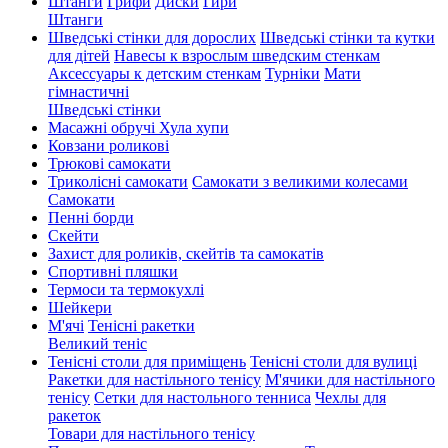
Штанги
Грифи
Диски
Гири
Штанги
Шведські стінки для дорослих
Шведські стінки та кутки
для дітей
Навесы к взрослым шведским стенкам
Аксессуары к детским стенкам
Турніки
Мати
гімнастичні
Шведські стінки
Масажні обручі Хула хупи
Ковзани роликові
Трюкові самокати
Триколісні самокати
Самокати з великими колесами
Cамокати
Пенні борди
Скейти
Захист для роликів, скейтів та самокатів
Спортивні пляшки
Термоси та термокухлі
Шейкери
М'ячі
Тенісні ракетки
Великий теніс
Тенісні столи для приміщень
Тенісні столи для вулиці
Ракетки для настільного тенісу
М'ячики для настільного
тенісу
Сетки для настольного тенниса
Чехлы для
ракеток
Товари для настільного тенісу