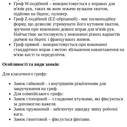
Гриф W-подібний – використовується у вправах для
м'язів рук, таких як жим лежачи вузьким хватом,
підйоми на біцепс, пуловер.
Гриф Z-подібний (EZ-обрізаний) - має пилкоподібну
форму, що дозволяє утримувати його кутовим хватом,
зручним при виконанні деяких вправ для м'язів рук.
Найчастіше застосовують у виконанні різних варіантів
дъёмов на біцепс і французьких жимов.
Гриф прямий - використовується при виконанні
стандартних вправ з метою збільшення навантаження на
м'язи кисті та передпліччя.
Особливості та види замків
:
Для класичного грифу:
Замок гайковий - з внутрішнім різьбленням для
закручування на гриф.
Для олімпійського грифу:
Замок стопорний – з гладкими втулками, які фіксуються
за допомогою важеля.
Замок пружинний - забезпечує швидку зміну робочої
ваги.
Замок гвинтовий – фіксується фінтами.