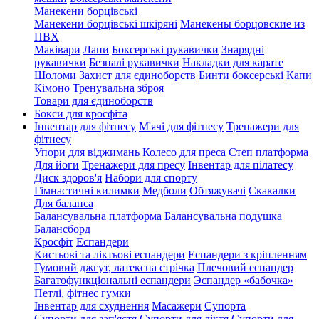
Манекени борцівські
Манекени борцівські шкіряні
Манекены борцовские из
ПВХ
Маківари
Лапи
Боксерські рукавички
Знарядні
рукавички
Безпалі рукавички
Накладки для карате
Шоломи
Захист для єдиноборств
Бинти боксерські
Капи
Кімоно
Тренувальна зброя
Товари для єдиноборств
Бокси для кросфіта
Інвентар для фітнесу
М'ячі для фітнесу
Тренажери для
фітнесу
Упори для віджимань
Колесо для преса
Степ платформа
Для йоги
Тренажери для пресу
Інвентар для пілатесу
Диск здоров'я
Набори для спорту
Гімнастичні килимки
Медболи
Обтяжувачі
Скакалки
Для баланса
Балансувальна платформа
Балансувальна подушка
Балансборд
Кросфіт
Еспандери
Кистьові та ліктьові еспандери
Еспандери з кріпленням
Гумовий джгут, латексна стрічка
Плечовий еспандер
Багатофункціональні еспандери
Эспандер «бабочка»
Петлі, фітнес гумки
Інвентар для схуднення
Масажери
Супорта
Супорти для зап'ястя
Супорти для ліктя
Супорти для