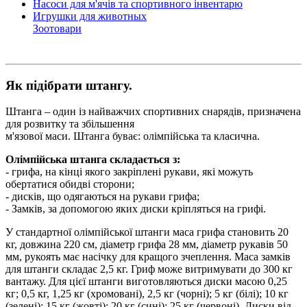
Насоси для м'ячів та спортивного інвентарю
Игрушки для животных
Зоотовари
Як підібрати штангу.
Штанга – один із найважчих спортивних снарядів, призначена
для розвитку та збільшення
м'язової маси. Штанга буває: олімпійська та класична.
Олімпійська штанга складається з:
- грифа, на кінці якого закріплені рукави, які можуть
обертатися обидві сторони;
- дисків, що одягаються на рукави грифа;
- Замків, за допомогою яких диски кріпляться на грифі.
У стандартної олімпійської штанги маса грифа становить 20
кг, довжина 220 см, діаметр грифа 28 мм, діаметр рукавів 50
мм, рукоять має насічку для кращого зчеплення. Маса замків
для штанги складає 2,5 кг. Гриф може витримувати до 300 кг
вантажу. Для цієї штанги виготовляються диски масою 0,25
кг; 0,5 кг, 1,25 кг (хромовані), 2,5 кг (чорні); 5 кг (білі); 10 кг
(зелені); 15 кг (жовті); 20 кг (сині); 25 кг (червоні). Диски від