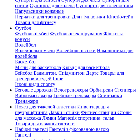
спини
Суппорта для колена
Суппорта для голеностопа
Напульсники кожаные
Перчатки для тренировки
Для гімнастики
Кінезіо-тейп
Товари для фітнесу
Футбол
Футбольні м'ячі
Футбольне екіпірування
Фішки та
конуси
Волейбол
Волейбольні м'ячи
Волейбольні сітки
Наколінники для
волейбола
Баскетбол
М'ячи для баскетбола
Кільця для баскетбола
Бейсбол
Бадмінтон, Спідминтон
Дартс
Товары для
тренеров и судей
Інше
Ігрові види спорту
Беговые дорожки
Велотренажеры
Орбитреки
Степперы
Вибромассажеры
Гребные тренажеры
Спинбайки
Тренажери
Пояса для тяжелой атлетики
Инвентарь для
пауэрлифтинга
Лавки і стійки
Фитнес станции
Столы
для массажа
Лямки
Магнезія спортивна, тальк
Товари для важкої атлетики
Набірні гантелі
Гантелі з фіксованою вагою
Гантелі