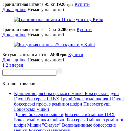
Гранилитная штанга 95 кг
1920
Купити
грн.
Докладніше
Немає у наявності
Гранилитная штанга 115 кг
2200
Купити
грн.
Докладніше
Немає у наявності
Битумная штанга 75 кг
2400
Купити
грн.
Докладніше
Немає у наявності
1
2
вперед
Каталог товаров:
Кріплення для боксерського мішка
Боксерські груші
Груші боксерські ПВХ
Груші боксерські шкіряні
Груші
боксерські профі з ремінної шкіри
Пневмогруші
Боксерські мішки
Дитячі боксерські мішки
Боксерський мішок ПВХ
Боксерські мішки шкіряні
Боксерські мішки з ремінної
шкіри
Мішки "Силует"
Водоналивные боксерские
мешки
Боксерські манекени