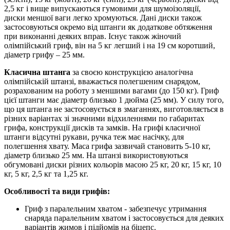
2,5 кг і вище випускаються гумовими для шумоізоляції,
диски меншої ваги легко хромуються. Дані диски також
застосовуються окремо від штанги як додаткове обтяження
при виконанні деяких вправ. Існує також жіночий
олімпійський гриф, він на 5 кг легший і на 19 см коротший,
діаметр грифу – 25 мм.
Класична штанга
за своєю конструкцією аналогічна
олімпійській штанзі, вважається полегшеним снарядом,
розрахованим на роботу з меншими вагами (до 150 кг). Гриф
цієї штанги має діаметр близько 1 дюйма (25 мм). У силу того,
що ця штанга не застосовується в змаганнях, виготовляється в
різних варіантах зі значними відхиленнями по габаритах
грифа, конструкції дисків та замків. На грифі класичної
штанги відсутні рукави, ручка теж має насічку, для
полегшення хвату. Маса грифа зазвичай становить 5-10 кг,
діаметр близько 25 мм. На штанзі використовуються
обгумовані диски різних кольорів масою 25 кг, 20 кг, 15 кг, 10
кг, 5 кг, 2,5 кг та 1,25 кг.
Особливості та види грифів:
Гриф з паралельним хватом - забезпечує утримання
снаряда паралельним хватом і застосовується для деяких
варіантів жимов і підйомів на біцепс.