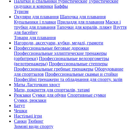
Палатки и спальники туристические
Туристические
сидушки и коврики
Баффы
Туризм
Окуляри для плавання
Шапочка для плавання
Купальники і плавки
Приладдя для плавання
Маски і
трубки для плавання
Тапочки для коралів, пляжу
Взуття
для басейну
Товари для плавання
Нагороди, аксесуари, кубки, медалі, грамоти
Профессиональные беговые дорожки
Профессиональные эллиптические тренажеры
(орбитреки)
Профессиональные велоэргометры
(велотренажеры)
Профессиональные cтепперы
Профессиональные гребные тренажеры
Оборудование
для спортзалов
Профессиональные скамьи и стойки
Професійні тренажери та обладнання для спорту. залів
Маты Ласточкин хвост
Мати, покриття для спортзалів, татамі
Рюкзаки
Сумки для обуви
Спортивные сумки
Сумки, рюкзаки
Батут
Чешки
Настільні ігри
Санки
Тюбинг
Зимові види спорту