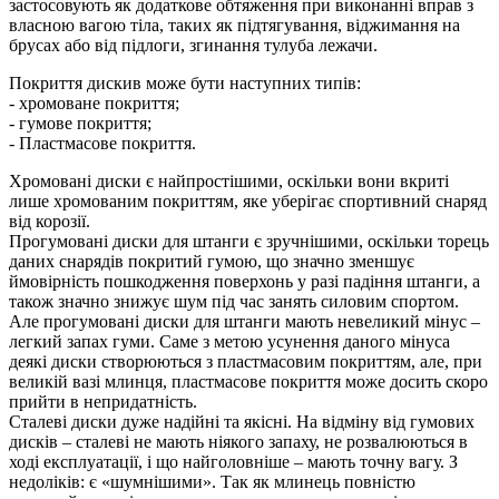
застосовують як додаткове обтяження при виконанні вправ з
власною вагою тіла, таких як підтягування, віджимання на
брусах або від підлоги, згинання тулуба лежачи.
Покриття дискив може бути наступних типів:
- хромоване покриття;
- гумове покриття;
- Пластмасове покриття.
Хромовані диски є найпростішими, оскільки вони вкриті
лише хромованим покриттям, яке уберігає спортивний снаряд
від корозії.
Прогумовані диски для штанги є зручнішими, оскільки торець
даних снарядів покритий гумою, що значно зменшує
ймовірність пошкодження поверхонь у разі падіння штанги, а
також значно знижує шум під час занять силовим спортом.
Але прогумовані диски для штанги мають невеликий мінус –
легкий запах гуми. Саме з метою усунення даного мінуса
деякі диски створюються з пластмасовим покриттям, але, при
великій вазі млинця, пластмасове покриття може досить скоро
прийти в непридатність.
Сталеві диски дуже надійні та якісні. На відміну від гумових
дисків – сталеві не мають ніякого запаху, не розвалюються в
ході експлуатації, і що найголовніше – мають точну вагу. З
недоліків: є «шумнішими». Так як млинець повністю