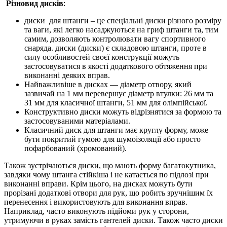
Різновид дисків
:
диски для штанги – це спеціальні диски різного розміру
та ваги, які легко насаджуються на гриф штанги та, тим
самим, дозволяють контролювати вагу спортивного
снаряда. диски (диски) є складовою штанги, проте в
силу особливостей своєї конструкції можуть
застосовуватися в якості додаткового обтяження при
виконанні деяких вправ.
Найважливіше в дисках — діаметр отвору, який
зазвичай на 1 мм перевершує діаметр втулки: 26 мм та
31 мм для класичної штанги, 51 мм для олімпійської.
Конструктивно диски можуть відрізнятися за формою та
застосовуваними матеріалами.
Класичний диск для штанги має круглу форму, може
бути покритий гумою для шумоізоляції або просто
пофарбований (хромований).
Також зустрічаються диски, що мають форму багатокутника,
завдяки чому штанга стійкіша і не катається по підлозі при
виконанні вправи. Крім цього, на дисках можуть бути
прорізані додаткові отвори для рук, що робить зручнішим їх
перенесення і використовують для виконання вправ.
Наприклад, часто виконують підйоми рук у сторони,
утримуючи в руках замість гантелей диски. Також часто диски