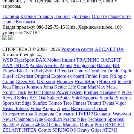
сталевий, у т.ч. і центральна втулка – це, власне, вічним
виробом.
Головна
Каталог товарів
Про нас
Доставка
Оплата
Гарантія та
сервіс
Контакти
Відділ продажу:
096-325-75-15
Київ, Харківське шосе, 160
універсам "КИЇВ"
СПОРТРЕАЛ © 2006 - 2026
Розробка сайтів ABC.NET.UA
Каталог брендів
WSD
TigerSport
BAX
Molten
Інший
TRAINING
BAR2FIT
BAX
INTEX
Adidas
AeroFit
Alpina
Amigosport
Babolat
BH
Fitness
BioTech
Body-Solid
Brenda
Century
Cornilleu
Donic
Esprit
EuroFit
Everlast Original
Explore
ex-board
Finnlo
Fitex
FitLogic
Grand
Green Hill
GSI-sport
Hummer
HealthHoop
HouseFit
InterFit
Jada Fitness
Johnson
Joma
Kettler
Life Gear
MadMax
Matsa
NordicTrack
Perfect Fitness
Power system
Premier (Премьер)
Pulse
Reyvel
Select
SECO®
SpiderBottle
Spirit
Sponeta
Sportko
Sportop
SportsArt
Stiga
Sunflex
Torneo
Treo Fitness
Tunturi
Twins
Vigor
Vision Fitness
Volna
Ардис
Арена
Ванситон
Изолон
Интератлетика
Камакура
Силумин
LIVEUP
Вердани
Way4you
Newt
Champion
Kite
GoodLift
Practic
Nike
Techsport
Sportreal
Spalding
Winner
4FIZJO
Cima
Maraton
Dolvor
Profi
BAR2FIT
ZELART
INTEX
Cornix
SPRINGOS
Heavy Grips
ATEMI