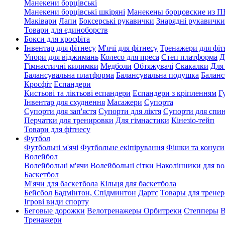
Манекени борцівські
Манекени борцівські шкіряні
Манекены борцовские из 
Маківари
Лапи
Боксерські рукавички
Знарядні рукавички
Товари для єдиноборств
Бокси для кросфіта
Інвентар для фітнесу
М'ячі для фітнесу
Тренажери для фіт
Упори для віджимань
Колесо для преса
Степ платформа
Д
Гімнастичні килимки
Медболи
Обтяжувачі
Скакалки
Для
Балансувальна платформа
Балансувальна подушка
Баланс
Кросфіт
Еспандери
Кистьові та ліктьові еспандери
Еспандери з кріпленням
Г
Інвентар для схуднення
Масажери
Супорта
Супорти для зап'ястя
Супорти для ліктя
Супорти для спи
Перчатки для тренировки
Для гімнастики
Кінезіо-тейп
Товари для фітнесу
Футбол
Футбольні м'ячі
Футбольне екіпірування
Фішки та конуси
Волейбол
Волейбольні м'ячи
Волейбольні сітки
Наколінники для в
Баскетбол
М'ячи для баскетбола
Кільця для баскетбола
Бейсбол
Бадмінтон, Спідминтон
Дартс
Товары для тренер
Ігрові види спорту
Беговые дорожки
Велотренажеры
Орбитреки
Степперы
В
Тренажери