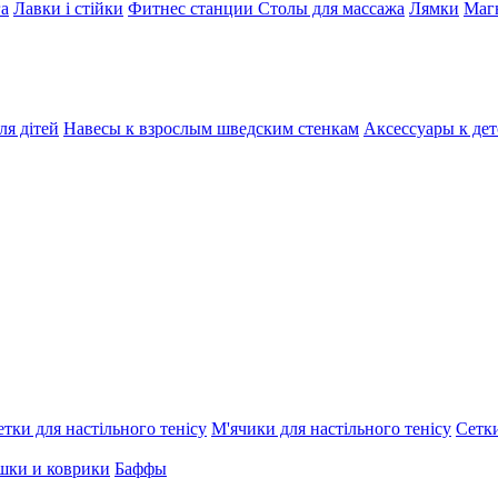
га
Лавки і стійки
Фитнес станции
Столы для массажа
Лямки
Магн
ля дітей
Навесы к взрослым шведским стенкам
Аксессуары к де
етки для настільного тенісу
М'ячики для настільного тенісу
Сетки
шки и коврики
Баффы