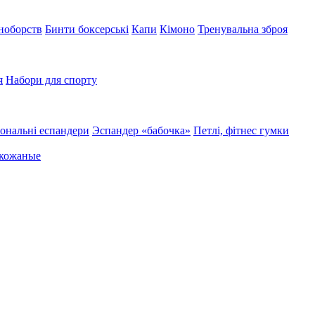
иноборств
Бинти боксерські
Капи
Кімоно
Тренувальна зброя
я
Набори для спорту
ональні еспандери
Эспандер «бабочка»
Петлі, фітнес гумки
 кожаные