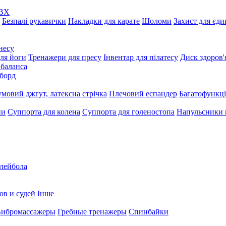
ПВХ
Безпалі рукавички
Накладки для карате
Шоломи
Захист для єд
несу
ля йоги
Тренажери для пресу
Інвентар для пілатесу
Диск здоров'
 баланса
борд
умовий джгут, латексна стрічка
Плечовий еспандер
Багатофункці
ни
Суппорта для колена
Суппорта для голеностопа
Напульсники
олейбола
ов и судей
Інше
ибромассажеры
Гребные тренажеры
Спинбайки