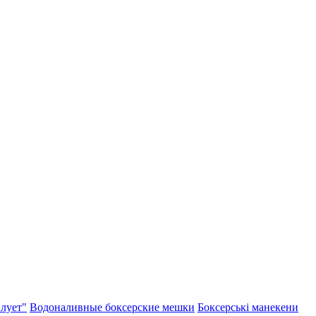
лует"
Водоналивные боксерские мешки
Боксерські манекени