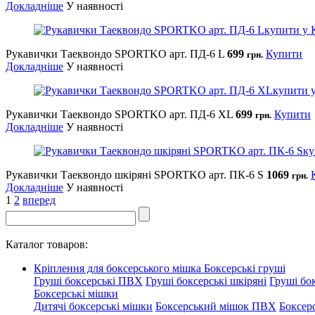
Докладніше
У наявності
Рукавички Таеквондо SPORTKO арт. ПД-6 L
699
Купити
грн.
Докладніше
У наявності
Рукавички Таеквондо SPORTKO арт. ПД-6 XL
699
Купити
грн.
Докладніше
У наявності
Рукавички Таеквондо шкіряні SPORTKO арт. ПК-6 S
1069
грн.
Докладніше
У наявності
1
2
вперед
Каталог товаров:
Кріплення для боксерського мішка
Боксерські груші
Груші боксерські ПВХ
Груші боксерські шкіряні
Груші бок
Боксерські мішки
Дитячі боксерські мішки
Боксерський мішок ПВХ
Боксер