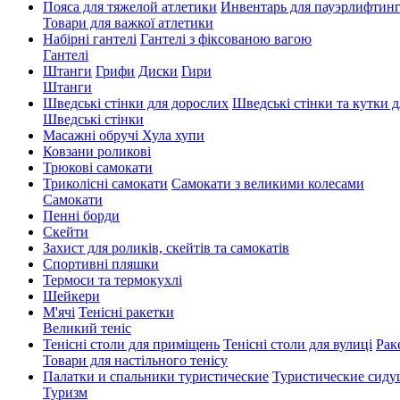
Пояса для тяжелой атлетики
Инвентарь для пауэрлифтин
Товари для важкої атлетики
Набірні гантелі
Гантелі з фіксованою вагою
Гантелі
Штанги
Грифи
Диски
Гири
Штанги
Шведські стінки для дорослих
Шведські стінки та кутки д
Шведські стінки
Масажні обручі Хула хупи
Ковзани роликові
Трюкові самокати
Триколісні самокати
Самокати з великими колесами
Cамокати
Пенні борди
Скейти
Захист для роликів, скейтів та самокатів
Спортивні пляшки
Термоси та термокухлі
Шейкери
М'ячі
Тенісні ракетки
Великий теніс
Тенісні столи для приміщень
Тенісні столи для вулиці
Рак
Товари для настільного тенісу
Палатки и спальники туристические
Туристические сиду
Туризм