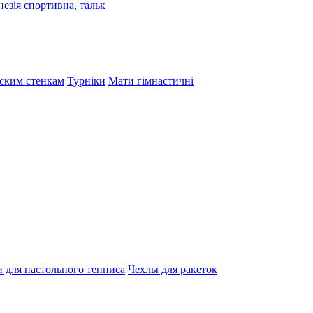
езія спортивна, тальк
тским стенкам
Турніки
Мати гімнастичні
 для настольного тенниса
Чехлы для ракеток