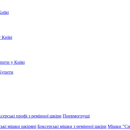
Купити
серські профі з ремінної шкіри
Пневмогруші
ські мішки шкіряні
Боксерські мішки з ремінної шкіри
Мішки "Си