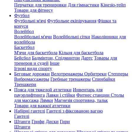
Перчатки для тренировки
Для гімнастики
Кінезіо-тейп
Товари для фітнесу
Футбол
Футбольні м'ячі
Футбольне екіпірування
Фішки та
конуси
Волейбол
Волейбольні м'ячи
Волейбольні сітки
Наколінники для
волейбола
Баскетбол
М'ячи для баскетбола
Кільця для баскетбола
Бейсбол
Бадмінтон, Спідминтон
Дартс
Товары для
тренеров и судей
Інше
Ігрові види спорту
Беговые дорожки
Велотренажеры
Орбитреки
Степперы
Вибромассажеры
Гребные тренажеры
Спинбайки
Тренажери
Пояса для тяжелой атлетики
Инвентарь для
пауэрлифтинга
Лавки і стійки
Фитнес станции
Столы
для массажа
Лямки
Магнезія спортивна, тальк
Товари для важкої атлетики
Набірні гантелі
Гантелі з фіксованою вагою
Гантелі
Штанги
Грифи
Диски
Гири
Штанги