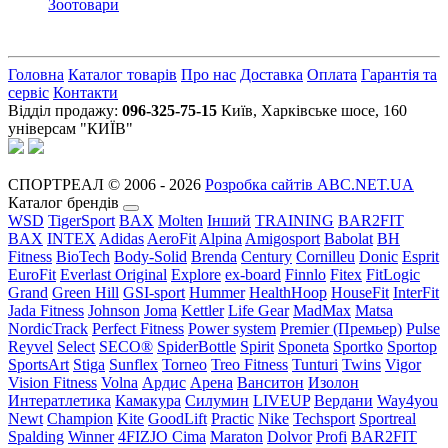
Зоотовари
Головна
Каталог товарів
Про нас
Доставка
Оплата
Гарантія та
сервіс
Контакти
Відділ продажу:
096-325-75-15
Київ, Харківське шосе, 160
універсам "КИЇВ"
СПОРТРЕАЛ © 2006 - 2026
Розробка сайтів ABC.NET.UA
Каталог брендів
WSD
TigerSport
BAX
Molten
Інший
TRAINING
BAR2FIT
BAX
INTEX
Adidas
AeroFit
Alpina
Amigosport
Babolat
BH
Fitness
BioTech
Body-Solid
Brenda
Century
Cornilleu
Donic
Esprit
EuroFit
Everlast Original
Explore
ex-board
Finnlo
Fitex
FitLogic
Grand
Green Hill
GSI-sport
Hummer
HealthHoop
HouseFit
InterFit
Jada Fitness
Johnson
Joma
Kettler
Life Gear
MadMax
Matsa
NordicTrack
Perfect Fitness
Power system
Premier (Премьер)
Pulse
Reyvel
Select
SECO®
SpiderBottle
Spirit
Sponeta
Sportko
Sportop
SportsArt
Stiga
Sunflex
Torneo
Treo Fitness
Tunturi
Twins
Vigor
Vision Fitness
Volna
Ардис
Арена
Ванситон
Изолон
Интератлетика
Камакура
Силумин
LIVEUP
Вердани
Way4you
Newt
Champion
Kite
GoodLift
Practic
Nike
Techsport
Sportreal
Spalding
Winner
4FIZJO
Cima
Maraton
Dolvor
Profi
BAR2FIT