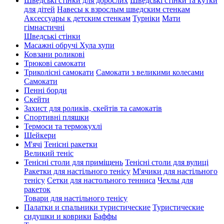
Шведські стінки для дорослих
Шведські стінки та кутки
для дітей
Навесы к взрослым шведским стенкам
Аксессуары к детским стенкам
Турніки
Мати
гімнастичні
Шведські стінки
Масажні обручі Хула хупи
Ковзани роликові
Трюкові самокати
Триколісні самокати
Самокати з великими колесами
Cамокати
Пенні борди
Скейти
Захист для роликів, скейтів та самокатів
Спортивні пляшки
Термоси та термокухлі
Шейкери
М'ячі
Тенісні ракетки
Великий теніс
Тенісні столи для приміщень
Тенісні столи для вулиці
Ракетки для настільного тенісу
М'ячики для настільного
тенісу
Сетки для настольного тенниса
Чехлы для
ракеток
Товари для настільного тенісу
Палатки и спальники туристические
Туристические
сидушки и коврики
Баффы