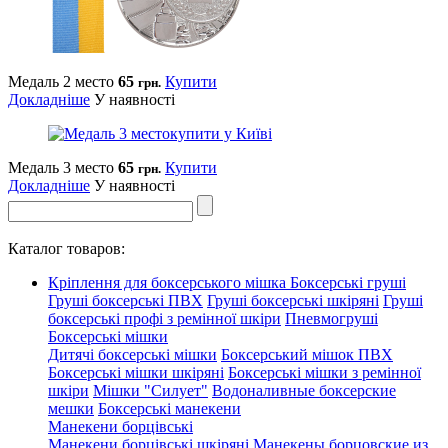
Медаль 2 место
65
Купити
грн.
Докладніше
У наявності
Медаль 3 место
65
Купити
грн.
Докладніше
У наявності
Каталог товаров:
Кріплення для боксерського мішка
Боксерські груші
Груші боксерські ПВХ
Груші боксерські шкіряні
Груші
боксерські профі з ремінної шкіри
Пневмогруші
Боксерські мішки
Дитячі боксерські мішки
Боксерський мішок ПВХ
Боксерські мішки шкіряні
Боксерські мішки з ремінної
шкіри
Мішки "Силует"
Водоналивные боксерские
мешки
Боксерські манекени
Манекени борцівські
Манекени борцівські шкіряні
Манекены борцовские из