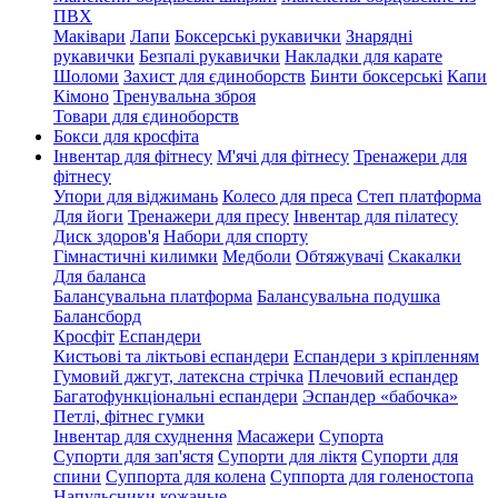
ПВХ
Маківари
Лапи
Боксерські рукавички
Знарядні
рукавички
Безпалі рукавички
Накладки для карате
Шоломи
Захист для єдиноборств
Бинти боксерські
Капи
Кімоно
Тренувальна зброя
Товари для єдиноборств
Бокси для кросфіта
Інвентар для фітнесу
М'ячі для фітнесу
Тренажери для
фітнесу
Упори для віджимань
Колесо для преса
Степ платформа
Для йоги
Тренажери для пресу
Інвентар для пілатесу
Диск здоров'я
Набори для спорту
Гімнастичні килимки
Медболи
Обтяжувачі
Скакалки
Для баланса
Балансувальна платформа
Балансувальна подушка
Балансборд
Кросфіт
Еспандери
Кистьові та ліктьові еспандери
Еспандери з кріпленням
Гумовий джгут, латексна стрічка
Плечовий еспандер
Багатофункціональні еспандери
Эспандер «бабочка»
Петлі, фітнес гумки
Інвентар для схуднення
Масажери
Супорта
Супорти для зап'ястя
Супорти для ліктя
Супорти для
спини
Суппорта для колена
Суппорта для голеностопа
Напульсники кожаные