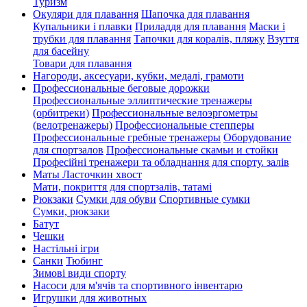
Туризм
Окуляри для плавання
Шапочка для плавання
Купальники і плавки
Приладдя для плавання
Маски і
трубки для плавання
Тапочки для коралів, пляжу
Взуття
для басейну
Товари для плавання
Нагороди, аксесуари, кубки, медалі, грамоти
Профессиональные беговые дорожки
Профессиональные эллиптические тренажеры
(орбитреки)
Профессиональные велоэргометры
(велотренажеры)
Профессиональные cтепперы
Профессиональные гребные тренажеры
Оборудование
для спортзалов
Профессиональные скамьи и стойки
Професійні тренажери та обладнання для спорту. залів
Маты Ласточкин хвост
Мати, покриття для спортзалів, татамі
Рюкзаки
Сумки для обуви
Спортивные сумки
Сумки, рюкзаки
Батут
Чешки
Настільні ігри
Санки
Тюбинг
Зимові види спорту
Насоси для м'ячів та спортивного інвентарю
Игрушки для животных