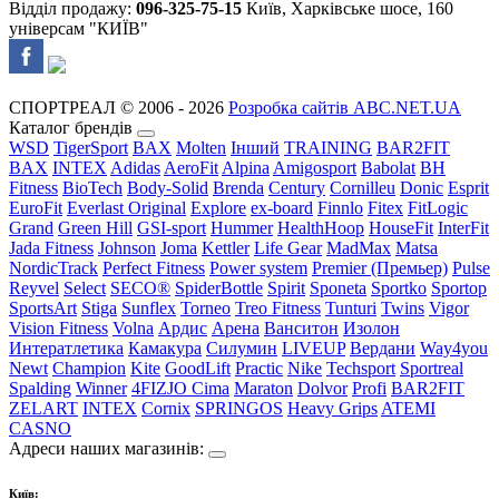
Відділ продажу:
096-325-75-15
Київ, Харківське шосе, 160
універсам "КИЇВ"
СПОРТРЕАЛ © 2006 - 2026
Розробка сайтів ABC.NET.UA
Каталог брендів
WSD
TigerSport
BAX
Molten
Інший
TRAINING
BAR2FIT
BAX
INTEX
Adidas
AeroFit
Alpina
Amigosport
Babolat
BH
Fitness
BioTech
Body-Solid
Brenda
Century
Cornilleu
Donic
Esprit
EuroFit
Everlast Original
Explore
ex-board
Finnlo
Fitex
FitLogic
Grand
Green Hill
GSI-sport
Hummer
HealthHoop
HouseFit
InterFit
Jada Fitness
Johnson
Joma
Kettler
Life Gear
MadMax
Matsa
NordicTrack
Perfect Fitness
Power system
Premier (Премьер)
Pulse
Reyvel
Select
SECO®
SpiderBottle
Spirit
Sponeta
Sportko
Sportop
SportsArt
Stiga
Sunflex
Torneo
Treo Fitness
Tunturi
Twins
Vigor
Vision Fitness
Volna
Ардис
Арена
Ванситон
Изолон
Интератлетика
Камакура
Силумин
LIVEUP
Вердани
Way4you
Newt
Champion
Kite
GoodLift
Practic
Nike
Techsport
Sportreal
Spalding
Winner
4FIZJO
Cima
Maraton
Dolvor
Profi
BAR2FIT
ZELART
INTEX
Cornix
SPRINGOS
Heavy Grips
ATEMI
CASNO
Адреси наших магазинів:
Київ: