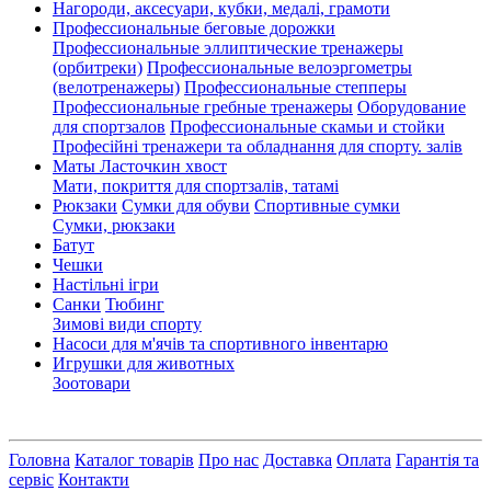
Нагороди, аксесуари, кубки, медалі, грамоти
Профессиональные беговые дорожки
Профессиональные эллиптические тренажеры
(орбитреки)
Профессиональные велоэргометры
(велотренажеры)
Профессиональные cтепперы
Профессиональные гребные тренажеры
Оборудование
для спортзалов
Профессиональные скамьи и стойки
Професійні тренажери та обладнання для спорту. залів
Маты Ласточкин хвост
Мати, покриття для спортзалів, татамі
Рюкзаки
Сумки для обуви
Спортивные сумки
Сумки, рюкзаки
Батут
Чешки
Настільні ігри
Санки
Тюбинг
Зимові види спорту
Насоси для м'ячів та спортивного інвентарю
Игрушки для животных
Зоотовари
Головна
Каталог товарів
Про нас
Доставка
Оплата
Гарантія та
сервіс
Контакти