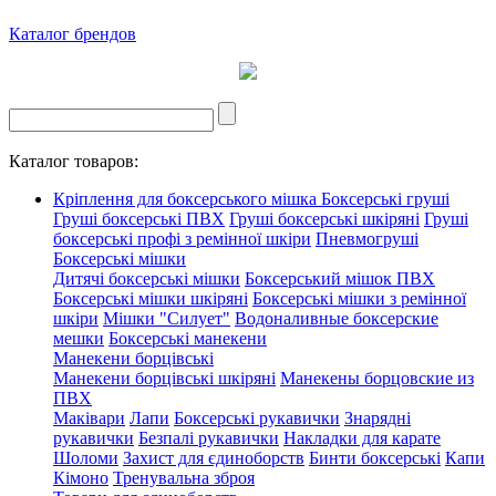
Каталог брендов
Каталог товаров:
Кріплення для боксерського мішка
Боксерські груші
Груші боксерські ПВХ
Груші боксерські шкіряні
Груші
боксерські профі з ремінної шкіри
Пневмогруші
Боксерські мішки
Дитячі боксерські мішки
Боксерський мішок ПВХ
Боксерські мішки шкіряні
Боксерські мішки з ремінної
шкіри
Мішки "Силует"
Водоналивные боксерские
мешки
Боксерські манекени
Манекени борцівські
Манекени борцівські шкіряні
Манекены борцовские из
ПВХ
Маківари
Лапи
Боксерські рукавички
Знарядні
рукавички
Безпалі рукавички
Накладки для карате
Шоломи
Захист для єдиноборств
Бинти боксерські
Капи
Кімоно
Тренувальна зброя