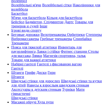
Волейбол
Волейбольні м'ячи
Волейбольні сітки
Наколінники для
волейбола
Баскетбол
М'ячи для баскетбола
Кільця для баскетбола
Бейсбол
Бадмінтон, Спідминтон
Дартс
Товары для
тренеров и судей
Інше
Ігрові види спорту
Беговые дорожки
Велотренажеры
Орбитреки
Степперы
Вибромассажеры
Гребные тренажеры
Спинбайки
Тренажери
Пояса для тяжелой атлетики
Инвентарь для
пауэрлифтинга
Лавки і стійки
Фитнес станции
Столы
для массажа
Лямки
Магнезія спортивна, тальк
Товари для важкої атлетики
Набірні гантелі
Гантелі з фіксованою вагою
Гантелі
Штанги
Грифи
Диски
Гири
Штанги
Шведські стінки для дорослих
Шведські стінки та кутки
для дітей
Навесы к взрослым шведским стенкам
Аксессуары к детским стенкам
Турніки
Мати
гімнастичні
Шведські стінки
Масажні обручі Хула хупи