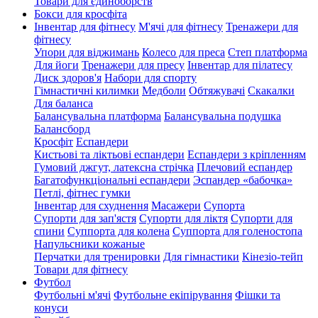
Товари для єдиноборств
Бокси для кросфіта
Інвентар для фітнесу
М'ячі для фітнесу
Тренажери для
фітнесу
Упори для віджимань
Колесо для преса
Степ платформа
Для йоги
Тренажери для пресу
Інвентар для пілатесу
Диск здоров'я
Набори для спорту
Гімнастичні килимки
Медболи
Обтяжувачі
Скакалки
Для баланса
Балансувальна платформа
Балансувальна подушка
Балансборд
Кросфіт
Еспандери
Кистьові та ліктьові еспандери
Еспандери з кріпленням
Гумовий джгут, латексна стрічка
Плечовий еспандер
Багатофункціональні еспандери
Эспандер «бабочка»
Петлі, фітнес гумки
Інвентар для схуднення
Масажери
Супорта
Супорти для зап'ястя
Супорти для ліктя
Супорти для
спини
Суппорта для колена
Суппорта для голеностопа
Напульсники кожаные
Перчатки для тренировки
Для гімнастики
Кінезіо-тейп
Товари для фітнесу
Футбол
Футбольні м'ячі
Футбольне екіпірування
Фішки та
конуси