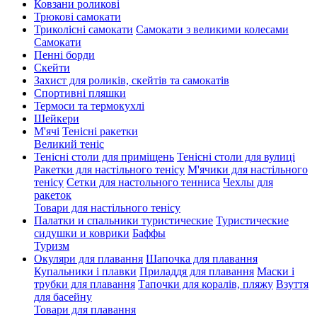
Ковзани роликові
Трюкові самокати
Триколісні самокати
Самокати з великими колесами
Cамокати
Пенні борди
Скейти
Захист для роликів, скейтів та самокатів
Спортивні пляшки
Термоси та термокухлі
Шейкери
М'ячі
Тенісні ракетки
Великий теніс
Тенісні столи для приміщень
Тенісні столи для вулиці
Ракетки для настільного тенісу
М'ячики для настільного
тенісу
Сетки для настольного тенниса
Чехлы для
ракеток
Товари для настільного тенісу
Палатки и спальники туристические
Туристические
сидушки и коврики
Баффы
Туризм
Окуляри для плавання
Шапочка для плавання
Купальники і плавки
Приладдя для плавання
Маски і
трубки для плавання
Тапочки для коралів, пляжу
Взуття
для басейну
Товари для плавання