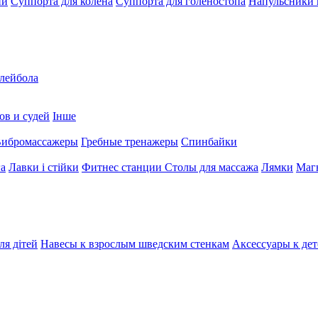
ни
Суппорта для колена
Суппорта для голеностопа
Напульсники
олейбола
ов и судей
Інше
ибромассажеры
Гребные тренажеры
Спинбайки
га
Лавки і стійки
Фитнес станции
Столы для массажа
Лямки
Магн
ля дітей
Навесы к взрослым шведским стенкам
Аксессуары к де