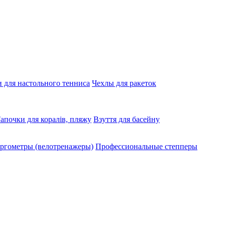
 для настольного тенниса
Чехлы для ракеток
апочки для коралів, пляжу
Взуття для басейну
ргометры (велотренажеры)
Профессиональные cтепперы