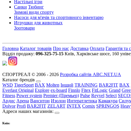
Настільні ігри
Санки
Тюбинг
Зимові види спорту
Насоси для м'ячів та спортивного інвентарю
Игрушки для животных
Зоотовари
Головна
Каталог товарів
Про нас
Доставка
Оплата
Гарантія та 
Відділ продажу:
096-325-75-15
Київ, Харківське шосе, 160 уні
СПОРТРЕАЛ © 2006 - 2026
Розробка сайтів ABC.NET.UA
Каталог брендів
WSD
TigerSport
BAX
Molten
Інший
TRAINING
BAR2FIT
BAX
Everlast Original
Explore
ex-board
Finnlo
Fitex
FitLogic
Grand
Gree
Fitness
Power system
Premier (Премьер)
Pulse
Reyvel
Select
SECO
Ардис
Арена
Ванситон
Изолон
Интератлетика
Камакура
Силу
Dolvor
Profi
BAR2FIT
ZELART
INTEX
Cornix
SPRINGOS
Heav
Адреси наших магазинів:
Київ: