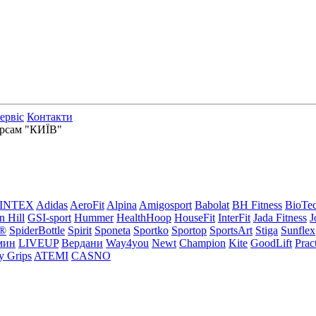
сервіс
Контакти
версам "КИЇВ"
INTEX
Adidas
AeroFit
Alpina
Amigosport
Babolat
BH Fitness
BioTe
n Hill
GSI-sport
Hummer
HealthHoop
HouseFit
InterFit
Jada Fitness
J
®
SpiderBottle
Spirit
Sponeta
Sportko
Sportop
SportsArt
Stiga
Sunflex
мин
LIVEUP
Вердани
Way4you
Newt
Champion
Kite
GoodLift
Prac
y Grips
ATEMI
CASNO