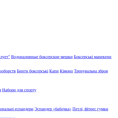
лует"
Водоналивные боксерские мешки
Боксерські манекени
иноборств
Бинти боксерські
Капи
Кімоно
Тренувальна зброя
я
Набори для спорту
ональні еспандери
Эспандер «бабочка»
Петлі, фітнес гумки