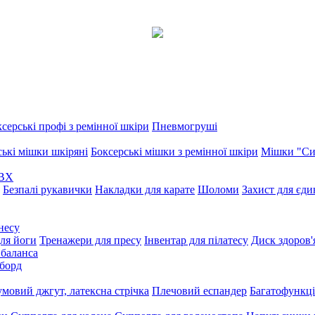
серські профі з ремінної шкіри
Пневмогруші
ські мішки шкіряні
Боксерські мішки з ремінної шкіри
Мішки "Си
ПВХ
Безпалі рукавички
Накладки для карате
Шоломи
Захист для єд
несу
ля йоги
Тренажери для пресу
Інвентар для пілатесу
Диск здоров'
 баланса
борд
умовий джгут, латексна стрічка
Плечовий еспандер
Багатофункці