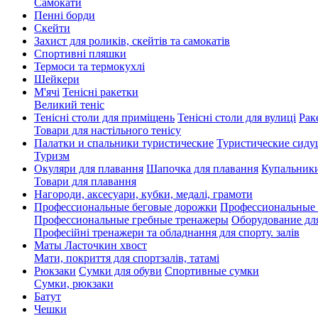
Cамокати
Пенні борди
Скейти
Захист для роликів, скейтів та самокатів
Спортивні пляшки
Термоси та термокухлі
Шейкери
М'ячі
Тенісні ракетки
Великий теніс
Тенісні столи для приміщень
Тенісні столи для вулиці
Рак
Товари для настільного тенісу
Палатки и спальники туристические
Туристические сиду
Туризм
Окуляри для плавання
Шапочка для плавання
Купальники
Товари для плавання
Нагороди, аксесуари, кубки, медалі, грамоти
Профессиональные беговые дорожки
Профессиональные 
Профессиональные гребные тренажеры
Оборудование дл
Професійні тренажери та обладнання для спорту. залів
Маты Ласточкин хвост
Мати, покриття для спортзалів, татамі
Рюкзаки
Сумки для обуви
Спортивные сумки
Сумки, рюкзаки
Батут
Чешки