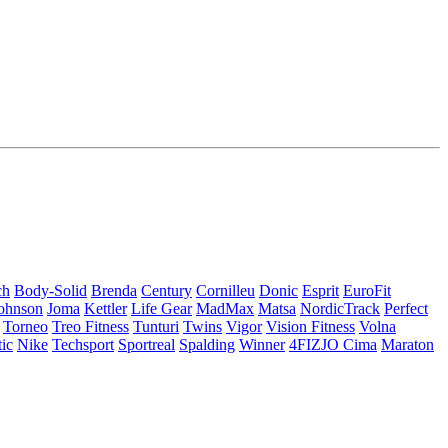
ch
Body-Solid
Brenda
Century
Cornilleu
Donic
Esprit
EuroFit
ohnson
Joma
Kettler
Life Gear
MadMax
Matsa
NordicTrack
Perfect
Torneo
Treo Fitness
Tunturi
Twins
Vigor
Vision Fitness
Volna
tic
Nike
Techsport
Sportreal
Spalding
Winner
4FIZJO
Cima
Maraton