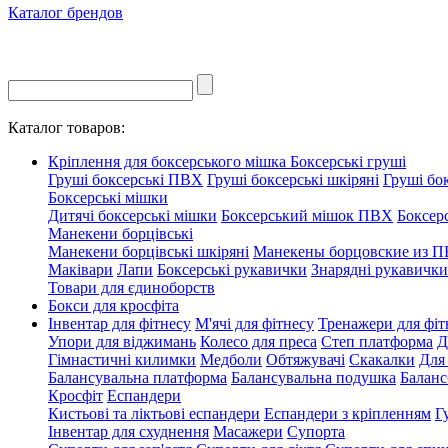
Каталог брендов
Каталог товаров:
Кріплення для боксерського мішка
Боксерські груші
Груші боксерські ПВХ
Груші боксерські шкіряні
Груші бок
Боксерські мішки
Дитячі боксерські мішки
Боксерський мішок ПВХ
Боксер
Манекени борцівські
Манекени борцівські шкіряні
Манекены борцовские из 
Маківари
Лапи
Боксерські рукавички
Знарядні рукавички
Товари для єдиноборств
Бокси для кросфіта
Інвентар для фітнесу
М'ячі для фітнесу
Тренажери для фіт
Упори для віджимань
Колесо для преса
Степ платформа
Д
Гімнастичні килимки
Медболи
Обтяжувачі
Скакалки
Для
Балансувальна платформа
Балансувальна подушка
Баланс
Кросфіт
Еспандери
Кистьові та ліктьові еспандери
Еспандери з кріпленням
Г
Інвентар для схуднення
Масажери
Супорта