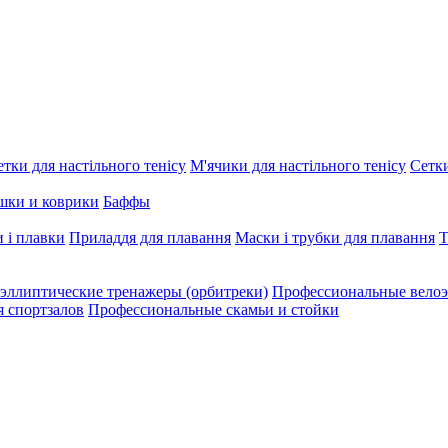
етки для настільного тенісу
М'ячики для настільного тенісу
Сетки
шки и коврики
Баффы
 і плавки
Приладдя для плавання
Маски і трубки для плавання
Т
эллиптические тренажеры (орбитреки)
Профессиональные велоэ
я спортзалов
Профессиональные скамьи и стойки