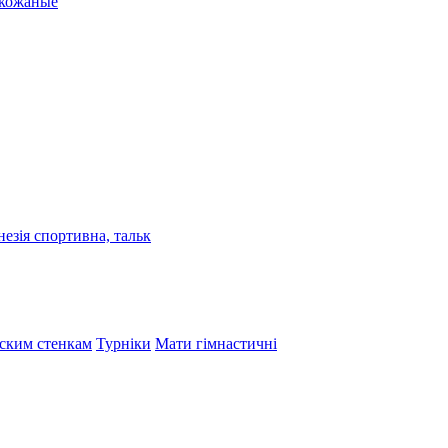
 кожаные
езія спортивна, тальк
тским стенкам
Турніки
Мати гімнастичні