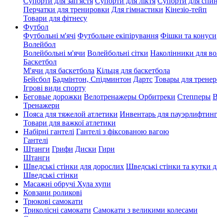
Супорти для зап'ястя
Супорти для ліктя
Супорти для спи
Перчатки для тренировки
Для гімнастики
Кінезіо-тейп
Товари для фітнесу
Футбол
Футбольні м'ячі
Футбольне екіпірування
Фішки та конуси
Волейбол
Волейбольні м'ячи
Волейбольні сітки
Наколінники для в
Баскетбол
М'ячи для баскетбола
Кільця для баскетбола
Бейсбол
Бадмінтон, Спідминтон
Дартс
Товары для тренер
Ігрові види спорту
Беговые дорожки
Велотренажеры
Орбитреки
Степперы
В
Тренажери
Пояса для тяжелой атлетики
Инвентарь для пауэрлифтин
Товари для важкої атлетики
Набірні гантелі
Гантелі з фіксованою вагою
Гантелі
Штанги
Грифи
Диски
Гири
Штанги
Шведські стінки для дорослих
Шведські стінки та кутки д
Шведські стінки
Масажні обручі Хула хупи
Ковзани роликові
Трюкові самокати
Триколісні самокати
Самокати з великими колесами