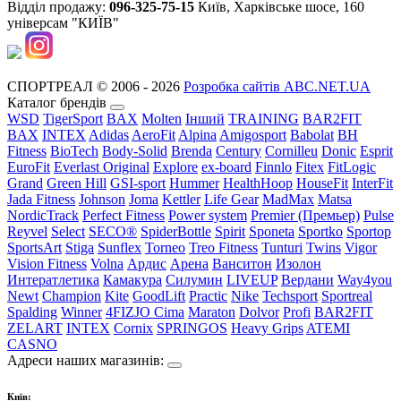
Відділ продажу:
096-325-75-15
Київ, Харківське шосе, 160
універсам "КИЇВ"
СПОРТРЕАЛ © 2006 - 2026
Розробка сайтів ABC.NET.UA
Каталог брендів
WSD
TigerSport
BAX
Molten
Інший
TRAINING
BAR2FIT
BAX
INTEX
Adidas
AeroFit
Alpina
Amigosport
Babolat
BH
Fitness
BioTech
Body-Solid
Brenda
Century
Cornilleu
Donic
Esprit
EuroFit
Everlast Original
Explore
ex-board
Finnlo
Fitex
FitLogic
Grand
Green Hill
GSI-sport
Hummer
HealthHoop
HouseFit
InterFit
Jada Fitness
Johnson
Joma
Kettler
Life Gear
MadMax
Matsa
NordicTrack
Perfect Fitness
Power system
Premier (Премьер)
Pulse
Reyvel
Select
SECO®
SpiderBottle
Spirit
Sponeta
Sportko
Sportop
SportsArt
Stiga
Sunflex
Torneo
Treo Fitness
Tunturi
Twins
Vigor
Vision Fitness
Volna
Ардис
Арена
Ванситон
Изолон
Интератлетика
Камакура
Силумин
LIVEUP
Вердани
Way4you
Newt
Champion
Kite
GoodLift
Practic
Nike
Techsport
Sportreal
Spalding
Winner
4FIZJO
Cima
Maraton
Dolvor
Profi
BAR2FIT
ZELART
INTEX
Cornix
SPRINGOS
Heavy Grips
ATEMI
CASNO
Адреси наших магазинів:
Київ: