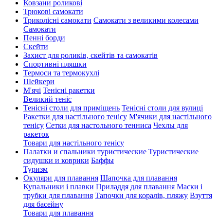
Ковзани роликові
Трюкові самокати
Триколісні самокати
Самокати з великими колесами
Cамокати
Пенні борди
Скейти
Захист для роликів, скейтів та самокатів
Спортивні пляшки
Термоси та термокухлі
Шейкери
М'ячі
Тенісні ракетки
Великий теніс
Тенісні столи для приміщень
Тенісні столи для вулиці
Ракетки для настільного тенісу
М'ячики для настільного
тенісу
Сетки для настольного тенниса
Чехлы для
ракеток
Товари для настільного тенісу
Палатки и спальники туристические
Туристические
сидушки и коврики
Баффы
Туризм
Окуляри для плавання
Шапочка для плавання
Купальники і плавки
Приладдя для плавання
Маски і
трубки для плавання
Тапочки для коралів, пляжу
Взуття
для басейну
Товари для плавання