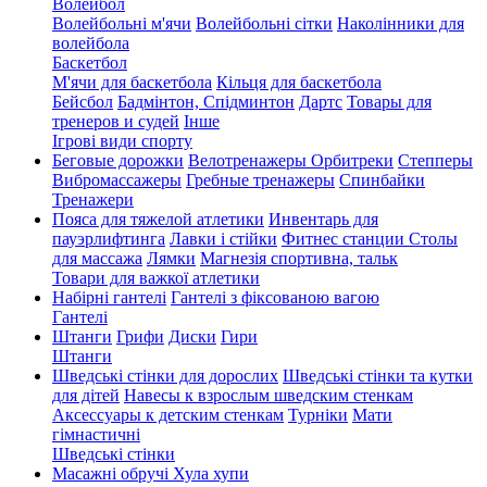
Волейбол
Волейбольні м'ячи
Волейбольні сітки
Наколінники для
волейбола
Баскетбол
М'ячи для баскетбола
Кільця для баскетбола
Бейсбол
Бадмінтон, Спідминтон
Дартс
Товары для
тренеров и судей
Інше
Ігрові види спорту
Беговые дорожки
Велотренажеры
Орбитреки
Степперы
Вибромассажеры
Гребные тренажеры
Спинбайки
Тренажери
Пояса для тяжелой атлетики
Инвентарь для
пауэрлифтинга
Лавки і стійки
Фитнес станции
Столы
для массажа
Лямки
Магнезія спортивна, тальк
Товари для важкої атлетики
Набірні гантелі
Гантелі з фіксованою вагою
Гантелі
Штанги
Грифи
Диски
Гири
Штанги
Шведські стінки для дорослих
Шведські стінки та кутки
для дітей
Навесы к взрослым шведским стенкам
Аксессуары к детским стенкам
Турніки
Мати
гімнастичні
Шведські стінки
Масажні обручі Хула хупи