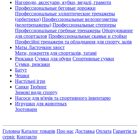
Нагороди, аксесуари, кубки, медалі, грамоти
Профессиональные беговые дорожки
Профессиональные эллиптические тренажеры
(орбитреки)
Профессиональные велоэргометры
(велотренажеры)
Профессиональные cтепперы
Профессиональные гребные тренажеры
Оборудование
для спортзалов
Профессиональные скамьи и стойки
Професійні тренажери та обладнання для спорту. залів
Маты Ласточкин хвост
Мати, покриття для спортзалів, татамі
Рюкзаки
Сумки для обуви
Спортивные сумки
Сумки, рюкзаки
Батут
Чешки
Настільні ігри
Санки
Тюбинг
Зимові види спорту
Насоси для м'ячів та спортивного інвентарю
Игрушки для животных
Зоотовари
Головна
Каталог товарів
Про нас
Доставка
Оплата
Гарантія та
сервіс
Контакти