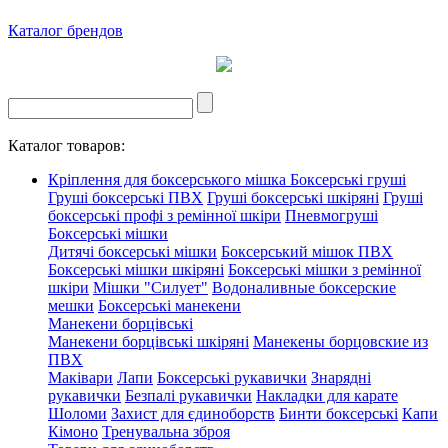
Каталог брендов
Каталог товаров:
Кріплення для боксерського мішка
Боксерські груші
Груші боксерські ПВХ
Груші боксерські шкіряні
Груші
боксерські профі з ремінної шкіри
Пневмогруші
Боксерські мішки
Дитячі боксерські мішки
Боксерський мішок ПВХ
Боксерські мішки шкіряні
Боксерські мішки з ремінної
шкіри
Мішки "Силует"
Водоналивные боксерские
мешки
Боксерські манекени
Манекени борцівські
Манекени борцівські шкіряні
Манекены борцовские из
ПВХ
Маківари
Лапи
Боксерські рукавички
Знарядні
рукавички
Безпалі рукавички
Накладки для карате
Шоломи
Захист для єдиноборств
Бинти боксерські
Капи
Кімоно
Тренувальна зброя