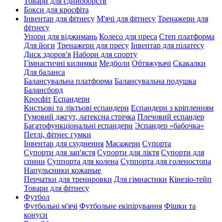
Товари для єдиноборств
Бокси для кросфіта
Інвентар для фітнесу
М'ячі для фітнесу
Тренажери для
фітнесу
Упори для віджимань
Колесо для преса
Степ платформа
Для йоги
Тренажери для пресу
Інвентар для пілатесу
Диск здоров'я
Набори для спорту
Гімнастичні килимки
Медболи
Обтяжувачі
Скакалки
Для баланса
Балансувальна платформа
Балансувальна подушка
Балансборд
Кросфіт
Еспандери
Кистьові та ліктьові еспандери
Еспандери з кріпленням
Гумовий джгут, латексна стрічка
Плечовий еспандер
Багатофункціональні еспандери
Эспандер «бабочка»
Петлі, фітнес гумки
Інвентар для схуднення
Масажери
Супорта
Супорти для зап'ястя
Супорти для ліктя
Супорти для
спини
Суппорта для колена
Суппорта для голеностопа
Напульсники кожаные
Перчатки для тренировки
Для гімнастики
Кінезіо-тейп
Товари для фітнесу
Футбол
Футбольні м'ячі
Футбольне екіпірування
Фішки та
конуси