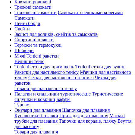
Ковзани роликові
Трюкові самокати
Триколісні самокати
Самокати з великими колесами
Cамокати
Пенні борди
Скейти
Захист для роликів, скейтів та самокатів
Спортивні пляшки
Термоси та термокухлі
Шейкери
М'ячі
Тенісні ракетки
Великий теніс
Тенісні столи для приміщень
Тенісні столи для вулиці
Ракетки для настільного тенісу
М'ячики для настільного
тенісу
Сетки для настольного тенниса
Чехлы для
ракеток
Товари для настільного тенісу
Палатки и спальники туристические
Туристические
сидушки и коврики
Баффы
Туризм
Окуляри для плавання
Шапочка для плавання
Купальники і плавки
Приладдя для плавання
Маски і
трубки для плавання
Тапочки для коралів, пляжу
Взуття
для басейну
Товари для плавання