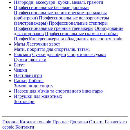
Нагороди, аксесуари, кубки, медалі, грамоти
Профессиональные беговые дорожки
Профессиональные эллиптические тренажеры
(орбитреки)
Профессиональные велоэргометры
(велотренажеры)
Профессиональные cтепперы
Профессиональные гребные тренажеры
Оборудование
для спортзалов
Профессиональные скамьи и стойки
Професійні тренажери та обладнання для спорту. залів
Маты Ласточкин хвост
Мати, покриття для спортзалів, татамі
Рюкзаки
Сумки для обуви
Спортивные сумки
Сумки, рюкзаки
Батут
Чешки
Настільні ігри
Санки
Тюбинг
Зимові види спорту
Насоси для м'ячів та спортивного інвентарю
Игрушки для животных
Зоотовари
Головна
Каталог товарів
Про нас
Доставка
Оплата
Гарантія та
сервіс
Контакти