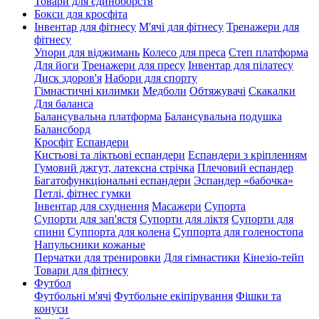
Товари для єдиноборств
Бокси для кросфіта
Інвентар для фітнесу
М'ячі для фітнесу
Тренажери для
фітнесу
Упори для віджимань
Колесо для преса
Степ платформа
Для йоги
Тренажери для пресу
Інвентар для пілатесу
Диск здоров'я
Набори для спорту
Гімнастичні килимки
Медболи
Обтяжувачі
Скакалки
Для баланса
Балансувальна платформа
Балансувальна подушка
Балансборд
Кросфіт
Еспандери
Кистьові та ліктьові еспандери
Еспандери з кріпленням
Гумовий джгут, латексна стрічка
Плечовий еспандер
Багатофункціональні еспандери
Эспандер «бабочка»
Петлі, фітнес гумки
Інвентар для схуднення
Масажери
Супорта
Супорти для зап'ястя
Супорти для ліктя
Супорти для
спини
Суппорта для колена
Суппорта для голеностопа
Напульсники кожаные
Перчатки для тренировки
Для гімнастики
Кінезіо-тейп
Товари для фітнесу
Футбол
Футбольні м'ячі
Футбольне екіпірування
Фішки та
конуси