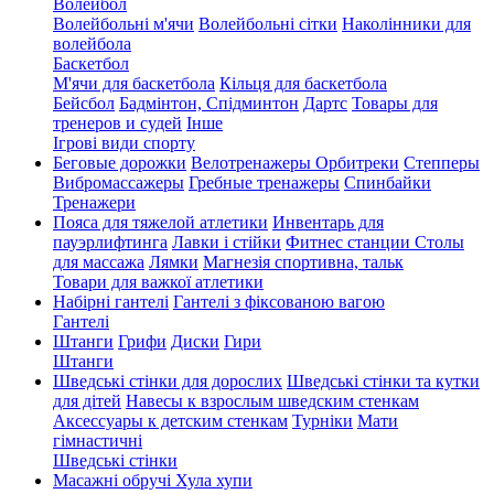
Волейбол
Волейбольні м'ячи
Волейбольні сітки
Наколінники для
волейбола
Баскетбол
М'ячи для баскетбола
Кільця для баскетбола
Бейсбол
Бадмінтон, Спідминтон
Дартс
Товары для
тренеров и судей
Інше
Ігрові види спорту
Беговые дорожки
Велотренажеры
Орбитреки
Степперы
Вибромассажеры
Гребные тренажеры
Спинбайки
Тренажери
Пояса для тяжелой атлетики
Инвентарь для
пауэрлифтинга
Лавки і стійки
Фитнес станции
Столы
для массажа
Лямки
Магнезія спортивна, тальк
Товари для важкої атлетики
Набірні гантелі
Гантелі з фіксованою вагою
Гантелі
Штанги
Грифи
Диски
Гири
Штанги
Шведські стінки для дорослих
Шведські стінки та кутки
для дітей
Навесы к взрослым шведским стенкам
Аксессуары к детским стенкам
Турніки
Мати
гімнастичні
Шведські стінки
Масажні обручі Хула хупи