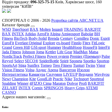
Відділ продажу:
096-325-75-15
Київ, Харківське шосе, 160
універсам "КИЇВ"
СПОРТРЕАЛ © 2006 - 2026
Розробка сайтів ABC.NET.UA
Каталог брендів
WSD
TigerSport
BAX
Molten
Інший
TRAINING
BAR2FIT
BAX
INTEX
Adidas
AeroFit
Alpina
Amigosport
Babolat
BH
Fitness
BioTech
Body-Solid
Brenda
Century
Cornilleu
Donic
Esprit
EuroFit
Everlast Original
Explore
ex-board
Finnlo
Fitex
FitLogic
Grand
Green Hill
GSI-sport
Hummer
HealthHoop
HouseFit
InterFit
Jada Fitness
Johnson
Joma
Kettler
Life Gear
MadMax
Matsa
NordicTrack
Perfect Fitness
Power system
Premier (Премьер)
Pulse
Reyvel
Select
SECO®
SpiderBottle
Spirit
Sponeta
Sportko
Sportop
SportsArt
Stiga
Sunflex
Torneo
Treo Fitness
Tunturi
Twins
Vigor
Vision Fitness
Volna
Ардис
Арена
Ванситон
Изолон
Интератлетика
Камакура
Силумин
LIVEUP
Вердани
Way4you
Newt
Champion
Kite
GoodLift
Practic
Nike
Techsport
Sportreal
Spalding
Winner
4FIZJO
Cima
Maraton
Dolvor
Profi
BAR2FIT
ZELART
INTEX
Cornix
SPRINGOS
Heavy Grips
ATEMI
CASNO
Адреси наших магазинів:
Київ: