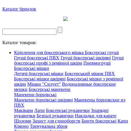
Каталог брендов
Каталог товаров:
Кріплення для боксерського мішка
Боксерські груші
Груші боксерські ПВХ
Груші боксерські шкіряні
Груші
боксерські профі з ремінної шкіри
Пневмогруші
Боксерські мішки
Дитячі боксерські мішки
Боксерський мішок ПВХ
Боксерські мішки шкіряні
Боксерські мішки з ремінної
шкіри
Мішки "Силует"
Водоналивные боксерские
мешки
Боксерські манекени
Манекени борцівські
Манекени борцівські шкіряні
Манекены борцовские из
ПВХ
Маківари
Лапи
Боксерські рукавички
Знарядні
рукавички
Безпалі рукавички
Накладки для карате
Шоломи
Захист для єдиноборств
Бинти боксерські
Капи
Кімоно
Тренувальна зброя