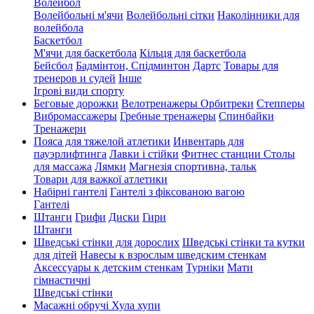
Волейбол
Волейбольні м'ячи
Волейбольні сітки
Наколінники для
волейбола
Баскетбол
М'ячи для баскетбола
Кільця для баскетбола
Бейсбол
Бадмінтон, Спідминтон
Дартс
Товары для
тренеров и судей
Інше
Ігрові види спорту
Беговые дорожки
Велотренажеры
Орбитреки
Степперы
Вибромассажеры
Гребные тренажеры
Спинбайки
Тренажери
Пояса для тяжелой атлетики
Инвентарь для
пауэрлифтинга
Лавки і стійки
Фитнес станции
Столы
для массажа
Лямки
Магнезія спортивна, тальк
Товари для важкої атлетики
Набірні гантелі
Гантелі з фіксованою вагою
Гантелі
Штанги
Грифи
Диски
Гири
Штанги
Шведські стінки для дорослих
Шведські стінки та кутки
для дітей
Навесы к взрослым шведским стенкам
Аксессуары к детским стенкам
Турніки
Мати
гімнастичні
Шведські стінки
Масажні обручі Хула хупи