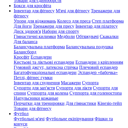
Товари для єдиноборств
Бокси для кросфіта
Інвентар для фітнесу
М'ячі для фітнесу
Тренажери для
фітнесу
Упори для віджимань
Колесо для преса
Степ платформа
Для йоги
Тренажери для пресу
Інвентар для пілатесу
Диск здоров'я
Набори для спорту
Гімнастичні килимки
Медболи
Обтяжувачі
Скакалки
Для баланса
Балансувальна платформа
Балансувальна подушка
Балансборд
Кросфіт
Еспандери
Кистьові та ліктьові еспандери
Еспандери з кріпленням
Гумовий джгут, латексна стрічка
Плечовий еспандер
Багатофункціональні еспандери
Эспандер «бабочка»
Петлі, фітнес гумки
Інвентар для схуднення
Масажери
Супорта
Супорти для зап'ястя
Супорти для ліктя
Супорти для
спини
Суппорта для колена
Суппорта для голеностопа
Напульсники кожаные
Перчатки для тренировки
Для гімнастики
Кінезіо-тейп
Товари для фітнесу
Футбол
Футбольні м'ячі
Футбольне екіпірування
Фішки та
конуси