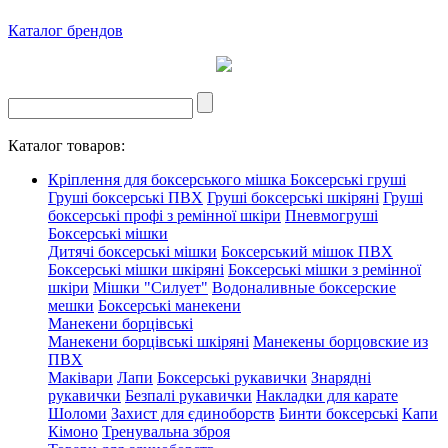
Каталог брендов
Каталог товаров:
Кріплення для боксерського мішка
Боксерські груші
Груші боксерські ПВХ
Груші боксерські шкіряні
Груші
боксерські профі з ремінної шкіри
Пневмогруші
Боксерські мішки
Дитячі боксерські мішки
Боксерський мішок ПВХ
Боксерські мішки шкіряні
Боксерські мішки з ремінної
шкіри
Мішки "Силует"
Водоналивные боксерские
мешки
Боксерські манекени
Манекени борцівські
Манекени борцівські шкіряні
Манекены борцовские из
ПВХ
Маківари
Лапи
Боксерські рукавички
Знарядні
рукавички
Безпалі рукавички
Накладки для карате
Шоломи
Захист для єдиноборств
Бинти боксерські
Капи
Кімоно
Тренувальна зброя