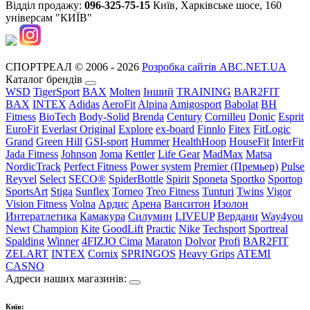
Відділ продажу:
096-325-75-15
Київ, Харківське шосе, 160
універсам "КИЇВ"
СПОРТРЕАЛ © 2006 - 2026
Розробка сайтів ABC.NET.UA
Каталог брендів
WSD
TigerSport
BAX
Molten
Інший
TRAINING
BAR2FIT
BAX
INTEX
Adidas
AeroFit
Alpina
Amigosport
Babolat
BH
Fitness
BioTech
Body-Solid
Brenda
Century
Cornilleu
Donic
Esprit
EuroFit
Everlast Original
Explore
ex-board
Finnlo
Fitex
FitLogic
Grand
Green Hill
GSI-sport
Hummer
HealthHoop
HouseFit
InterFit
Jada Fitness
Johnson
Joma
Kettler
Life Gear
MadMax
Matsa
NordicTrack
Perfect Fitness
Power system
Premier (Премьер)
Pulse
Reyvel
Select
SECO®
SpiderBottle
Spirit
Sponeta
Sportko
Sportop
SportsArt
Stiga
Sunflex
Torneo
Treo Fitness
Tunturi
Twins
Vigor
Vision Fitness
Volna
Ардис
Арена
Ванситон
Изолон
Интератлетика
Камакура
Силумин
LIVEUP
Вердани
Way4you
Newt
Champion
Kite
GoodLift
Practic
Nike
Techsport
Sportreal
Spalding
Winner
4FIZJO
Cima
Maraton
Dolvor
Profi
BAR2FIT
ZELART
INTEX
Cornix
SPRINGOS
Heavy Grips
ATEMI
CASNO
Адреси наших магазинів:
Київ: