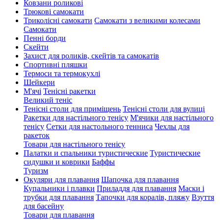
Ковзани роликові
Трюкові самокати
Триколісні самокати
Самокати з великими колесами
Cамокати
Пенні борди
Скейти
Захист для роликів, скейтів та самокатів
Спортивні пляшки
Термоси та термокухлі
Шейкери
М'ячі
Тенісні ракетки
Великий теніс
Тенісні столи для приміщень
Тенісні столи для вулиці
Ракетки для настільного тенісу
М'ячики для настільного
тенісу
Сетки для настольного тенниса
Чехлы для
ракеток
Товари для настільного тенісу
Палатки и спальники туристические
Туристические
сидушки и коврики
Баффы
Туризм
Окуляри для плавання
Шапочка для плавання
Купальники і плавки
Приладдя для плавання
Маски і
трубки для плавання
Тапочки для коралів, пляжу
Взуття
для басейну
Товари для плавання