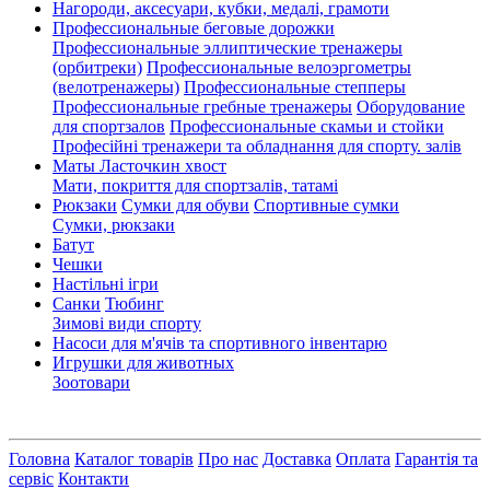
Нагороди, аксесуари, кубки, медалі, грамоти
Профессиональные беговые дорожки
Профессиональные эллиптические тренажеры
(орбитреки)
Профессиональные велоэргометры
(велотренажеры)
Профессиональные cтепперы
Профессиональные гребные тренажеры
Оборудование
для спортзалов
Профессиональные скамьи и стойки
Професійні тренажери та обладнання для спорту. залів
Маты Ласточкин хвост
Мати, покриття для спортзалів, татамі
Рюкзаки
Сумки для обуви
Спортивные сумки
Сумки, рюкзаки
Батут
Чешки
Настільні ігри
Санки
Тюбинг
Зимові види спорту
Насоси для м'ячів та спортивного інвентарю
Игрушки для животных
Зоотовари
Головна
Каталог товарів
Про нас
Доставка
Оплата
Гарантія та
сервіс
Контакти