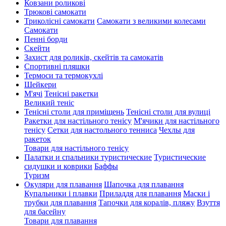
Ковзани роликові
Трюкові самокати
Триколісні самокати
Самокати з великими колесами
Cамокати
Пенні борди
Скейти
Захист для роликів, скейтів та самокатів
Спортивні пляшки
Термоси та термокухлі
Шейкери
М'ячі
Тенісні ракетки
Великий теніс
Тенісні столи для приміщень
Тенісні столи для вулиці
Ракетки для настільного тенісу
М'ячики для настільного
тенісу
Сетки для настольного тенниса
Чехлы для
ракеток
Товари для настільного тенісу
Палатки и спальники туристические
Туристические
сидушки и коврики
Баффы
Туризм
Окуляри для плавання
Шапочка для плавання
Купальники і плавки
Приладдя для плавання
Маски і
трубки для плавання
Тапочки для коралів, пляжу
Взуття
для басейну
Товари для плавання