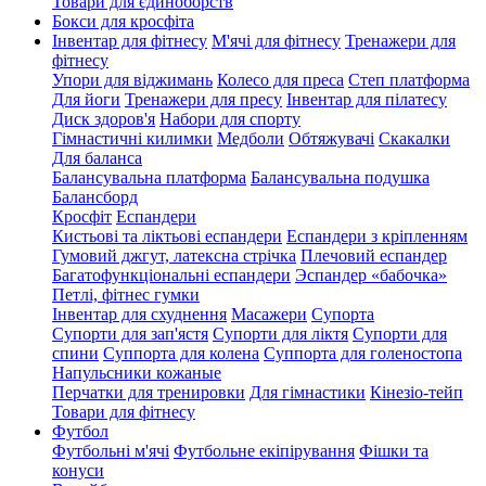
Товари для єдиноборств
Бокси для кросфіта
Інвентар для фітнесу
М'ячі для фітнесу
Тренажери для
фітнесу
Упори для віджимань
Колесо для преса
Степ платформа
Для йоги
Тренажери для пресу
Інвентар для пілатесу
Диск здоров'я
Набори для спорту
Гімнастичні килимки
Медболи
Обтяжувачі
Скакалки
Для баланса
Балансувальна платформа
Балансувальна подушка
Балансборд
Кросфіт
Еспандери
Кистьові та ліктьові еспандери
Еспандери з кріпленням
Гумовий джгут, латексна стрічка
Плечовий еспандер
Багатофункціональні еспандери
Эспандер «бабочка»
Петлі, фітнес гумки
Інвентар для схуднення
Масажери
Супорта
Супорти для зап'ястя
Супорти для ліктя
Супорти для
спини
Суппорта для колена
Суппорта для голеностопа
Напульсники кожаные
Перчатки для тренировки
Для гімнастики
Кінезіо-тейп
Товари для фітнесу
Футбол
Футбольні м'ячі
Футбольне екіпірування
Фішки та
конуси