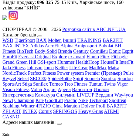
Відділ продажу:
096-325-75-15
Київ, Харківське шосе, 160
універсам "КИЇВ"
СПОРТРЕАЛ © 2006 - 2026
Розробка сайтів ABC.NET.UA
Каталог брендів
WSD
TigerSport
BAX
Molten
Інший
TRAINING
BAR2FIT
BAX
INTEX
Adidas
AeroFit
Alpina
Amigosport
Babolat
BH
Fitness
BioTech
Body-Solid
Brenda
Century
Cornilleu
Donic
Esprit
EuroFit
Everlast Original
Explore
ex-board
Finnlo
Fitex
FitLogic
Grand
Green Hill
GSI-sport
Hummer
HealthHoop
HouseFit
InterFit
Jada Fitness
Johnson
Joma
Kettler
Life Gear
MadMax
Matsa
NordicTrack
Perfect Fitness
Power system
Premier (Премьер)
Pulse
Reyvel
Select
SECO®
SpiderBottle
Spirit
Sponeta
Sportko
Sportop
SportsArt
Stiga
Sunflex
Torneo
Treo Fitness
Tunturi
Twins
Vigor
Vision Fitness
Volna
Ардис
Арена
Ванситон
Изолон
Интератлетика
Камакура
Силумин
LIVEUP
Вердани
Way4you
Newt
Champion
Kite
GoodLift
Practic
Nike
Techsport
Sportreal
Spalding
Winner
4FIZJO
Cima
Maraton
Dolvor
Profi
BAR2FIT
ZELART
INTEX
Cornix
SPRINGOS
Heavy Grips
ATEMI
CASNO
Адреси наших магазинів:
Київ: