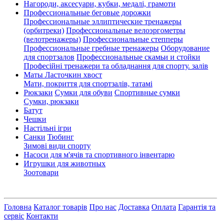
Нагороди, аксесуари, кубки, медалі, грамоти
Профессиональные беговые дорожки
Профессиональные эллиптические тренажеры
(орбитреки)
Профессиональные велоэргометры
(велотренажеры)
Профессиональные cтепперы
Профессиональные гребные тренажеры
Оборудование
для спортзалов
Профессиональные скамьи и стойки
Професійні тренажери та обладнання для спорту. залів
Маты Ласточкин хвост
Мати, покриття для спортзалів, татамі
Рюкзаки
Сумки для обуви
Спортивные сумки
Сумки, рюкзаки
Батут
Чешки
Настільні ігри
Санки
Тюбинг
Зимові види спорту
Насоси для м'ячів та спортивного інвентарю
Игрушки для животных
Зоотовари
Головна
Каталог товарів
Про нас
Доставка
Оплата
Гарантія та
сервіс
Контакти