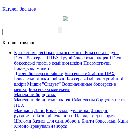
Каталог брендов
Каталог товаров:
Кріплення для боксерського мішка
Боксерські груші
Груші боксерські ПВХ
Груші боксерські шкіряні
Груші
боксерські профі з ремінної шкіри
Пневмогруші
Боксерські мішки
Дитячі боксерські мішки
Боксерський мішок ПВХ
Боксерські мішки шкіряні
Боксерські мішки з ремінної
шкіри
Мішки "Силует"
Водоналивные боксерские
мешки
Боксерські манекени
Манекени борцівські
Манекени борцівські шкіряні
Манекены борцовские из
ПВХ
Маківари
Лапи
Боксерські рукавички
Знарядні
рукавички
Безпалі рукавички
Накладки для карате
Шоломи
Захист для єдиноборств
Бинти боксерські
Капи
Кімоно
Тренувальна зброя