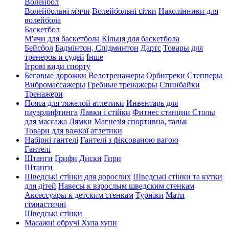
Волейбол
Волейбольні м'ячи
Волейбольні сітки
Наколінники для
волейбола
Баскетбол
М'ячи для баскетбола
Кільця для баскетбола
Бейсбол
Бадмінтон, Спідминтон
Дартс
Товары для
тренеров и судей
Інше
Ігрові види спорту
Беговые дорожки
Велотренажеры
Орбитреки
Степперы
Вибромассажеры
Гребные тренажеры
Спинбайки
Тренажери
Пояса для тяжелой атлетики
Инвентарь для
пауэрлифтинга
Лавки і стійки
Фитнес станции
Столы
для массажа
Лямки
Магнезія спортивна, тальк
Товари для важкої атлетики
Набірні гантелі
Гантелі з фіксованою вагою
Гантелі
Штанги
Грифи
Диски
Гири
Штанги
Шведські стінки для дорослих
Шведські стінки та кутки
для дітей
Навесы к взрослым шведским стенкам
Аксессуары к детским стенкам
Турніки
Мати
гімнастичні
Шведські стінки
Масажні обручі Хула хупи