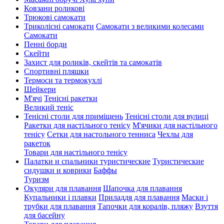
Ковзани роликові
Трюкові самокати
Триколісні самокати
Самокати з великими колесами
Cамокати
Пенні борди
Скейти
Захист для роликів, скейтів та самокатів
Спортивні пляшки
Термоси та термокухлі
Шейкери
М'ячі
Тенісні ракетки
Великий теніс
Тенісні столи для приміщень
Тенісні столи для вулиці
Ракетки для настільного тенісу
М'ячики для настільного
тенісу
Сетки для настольного тенниса
Чехлы для
ракеток
Товари для настільного тенісу
Палатки и спальники туристические
Туристические
сидушки и коврики
Баффы
Туризм
Окуляри для плавання
Шапочка для плавання
Купальники і плавки
Приладдя для плавання
Маски і
трубки для плавання
Тапочки для коралів, пляжу
Взуття
для басейну