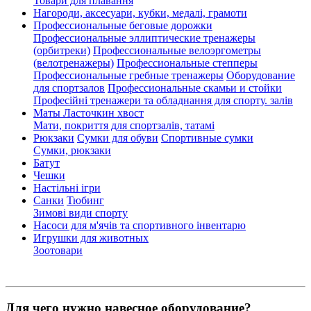
Товари для плавання
Нагороди, аксесуари, кубки, медалі, грамоти
Профессиональные беговые дорожки
Профессиональные эллиптические тренажеры
(орбитреки)
Профессиональные велоэргометры
(велотренажеры)
Профессиональные cтепперы
Профессиональные гребные тренажеры
Оборудование
для спортзалов
Профессиональные скамьи и стойки
Професійні тренажери та обладнання для спорту. залів
Маты Ласточкин хвост
Мати, покриття для спортзалів, татамі
Рюкзаки
Сумки для обуви
Спортивные сумки
Сумки, рюкзаки
Батут
Чешки
Настільні ігри
Санки
Тюбинг
Зимові види спорту
Насоси для м'ячів та спортивного інвентарю
Игрушки для животных
Зоотовари
Для чего нужно навесное оборудование?