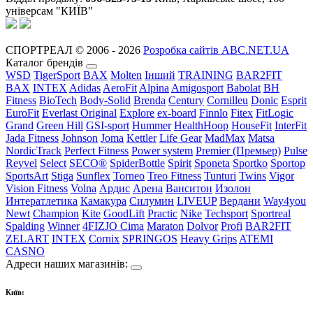
універсам "КИЇВ"
СПОРТРЕАЛ © 2006 - 2026
Розробка сайтів ABC.NET.UA
Каталог брендів
WSD
TigerSport
BAX
Molten
Інший
TRAINING
BAR2FIT
BAX
INTEX
Adidas
AeroFit
Alpina
Amigosport
Babolat
BH
Fitness
BioTech
Body-Solid
Brenda
Century
Cornilleu
Donic
Esprit
EuroFit
Everlast Original
Explore
ex-board
Finnlo
Fitex
FitLogic
Grand
Green Hill
GSI-sport
Hummer
HealthHoop
HouseFit
InterFit
Jada Fitness
Johnson
Joma
Kettler
Life Gear
MadMax
Matsa
NordicTrack
Perfect Fitness
Power system
Premier (Премьер)
Pulse
Reyvel
Select
SECO®
SpiderBottle
Spirit
Sponeta
Sportko
Sportop
SportsArt
Stiga
Sunflex
Torneo
Treo Fitness
Tunturi
Twins
Vigor
Vision Fitness
Volna
Ардис
Арена
Ванситон
Изолон
Интератлетика
Камакура
Силумин
LIVEUP
Вердани
Way4you
Newt
Champion
Kite
GoodLift
Practic
Nike
Techsport
Sportreal
Spalding
Winner
4FIZJO
Cima
Maraton
Dolvor
Profi
BAR2FIT
ZELART
INTEX
Cornix
SPRINGOS
Heavy Grips
ATEMI
CASNO
Адреси наших магазинів:
Київ: