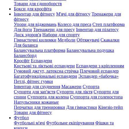
Товари для єдиноборств
Бокси для кросфіта
Інвентар для фітнесу
М'ячі для фітнесу
Тренажери для
фітнесу
Упори для віджимань
Колесо для преса
Степ платформа
Для йоги
Тренажери для пресу
Інвентар для пілатесу
Диск здоров'я
Набори для спорту
Гімнастичні килимки
Медболи
Обтяжувачі
Скакалки
Для баланса
Балансувальна платформа
Балансувальна подушка
Балансборд
Кросфіт
Еспандери
Кистьові та ліктьові еспандери
Еспандери з кріпленням
Гумовий джгут, латексна стрічка
Плечовий еспандер
Багатофункціональні еспандери
Эспандер «бабочка»
Петлі, фітнес гумки
Інвентар для схуднення
Масажери
Супорта
Супорти для зап'ястя
Супорти для ліктя
Супорти для
спини
Суппорта для колена
Суппорта для голеностопа
Напульсники кожаные
Перчатки для тренировки
Для гімнастики
Кінезіо-тейп
Товари для фітнесу
Футбол
Футбольні м'ячі
Футбольне екіпірування
Фішки та
конуси