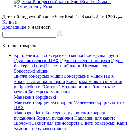
Детский подвесной канат SportReal D-26 мм L 2,2м
1299
грн.
Купити
Докладніше
У наявності
Каталог товаров:
Кріплення для боксерського мішка
Боксерські груші
Груші боксерські ПВХ
Груші боксерські шкіряні
Груші
боксерські профі з ремінної шкіри
Пневмогруші
Боксерські мішки
Дитячі боксерські мішки
Боксерський мішок ПВХ
Боксерські мішки шкіряні
Боксерські мішки з ремінної
шкіри
Мішки "Силует"
Водоналивные боксерские
мешки
Боксерські манекени
Манекени борцівські
Манекени борцівські шкіряні
Манекены борцовские из
ПВХ
Маківари
Лапи
Боксерські рукавички
Знарядні
рукавички
Безпалі рукавички
Накладки для карате
Шоломи
Захист для єдиноборств
Бинти боксерські
Капи
Кімоно
Тренувальна зброя