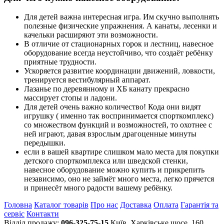
Для детей важна интересная игра. Им скучно выполнять
полезные физические упражнения. А канаты, лесенки и
качельки расширяют эти возможности.
В отличие от стационарных горок и лестниц, навесное
оборудование всегда неустойчиво, что создаёт ребёнку
приятные трудности.
Ускоряется развитие координации движений, ловкости,
тренируется вестибулярный аппарат.
Лазанье по деревянному и ХБ канату прекрасно
массирует стопы и ладони.
Для детей очень важно количество! Кода они видят
игрушку ( именно так воспринимается спорткомплекс)
со множеством функций и возможностей, то охотнее с
ней играют, давая взрослым драгоценные минуты
передышки.
если в вашей квартире слишком мало места для покупки
детского спорткомплекса или шведской стенки,
навесное оборудование можно купить и прикрепить
независимо, оно не займёт много места, легко прячется
и принесёт много радости вашему ребёнку.
Головна
Каталог товарів
Про нас
Доставка
Оплата
Гарантія та
сервіс
Контакти
Відділ продажу:
096-325-75-15
Київ, Харківське шосе, 160