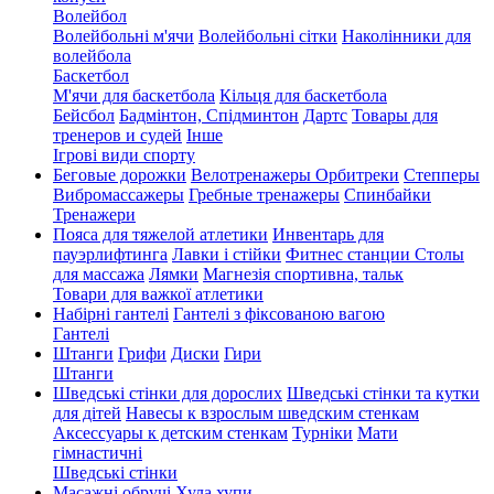
Волейбол
Волейбольні м'ячи
Волейбольні сітки
Наколінники для
волейбола
Баскетбол
М'ячи для баскетбола
Кільця для баскетбола
Бейсбол
Бадмінтон, Спідминтон
Дартс
Товары для
тренеров и судей
Інше
Ігрові види спорту
Беговые дорожки
Велотренажеры
Орбитреки
Степперы
Вибромассажеры
Гребные тренажеры
Спинбайки
Тренажери
Пояса для тяжелой атлетики
Инвентарь для
пауэрлифтинга
Лавки і стійки
Фитнес станции
Столы
для массажа
Лямки
Магнезія спортивна, тальк
Товари для важкої атлетики
Набірні гантелі
Гантелі з фіксованою вагою
Гантелі
Штанги
Грифи
Диски
Гири
Штанги
Шведські стінки для дорослих
Шведські стінки та кутки
для дітей
Навесы к взрослым шведским стенкам
Аксессуары к детским стенкам
Турніки
Мати
гімнастичні
Шведські стінки
Масажні обручі Хула хупи