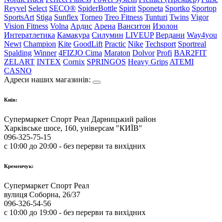
Reyvel
Select
SECO®
SpiderBottle
Spirit
Sponeta
Sportko
Sportop
SportsArt
Stiga
Sunflex
Torneo
Treo Fitness
Tunturi
Twins
Vigor
Vision Fitness
Volna
Ардис
Арена
Ванситон
Изолон
Интератлетика
Камакура
Силумин
LIVEUP
Вердани
Way4you
Newt
Champion
Kite
GoodLift
Practic
Nike
Techsport
Sportreal
Spalding
Winner
4FIZJO
Cima
Maraton
Dolvor
Profi
BAR2FIT
ZELART
INTEX
Cornix
SPRINGOS
Heavy Grips
ATEMI
CASNO
Адреси наших магазинів:
Київ:
Супермаркет Спорт Реал Дарницький район
Харківське шосе, 160, універсам "КИЇВ"
096-325-75-15
с 10:00 до 20:00 - без перерви та вихідних
Кременчук:
Супермаркет Спорт Реал
вулиця Соборна, 26/37
096-326-54-56
с 10:00 до 19:00 - без перерви та вихідних