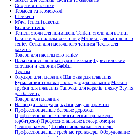
Спортивні пляшки
Термоси та термокухлі
Шейкери
М'ячі
Тенісні ракетки
Великий теніс
Тенісні столи для приміщень
Тенісні столи для вулиці
Ракетки для настільного тенісу
М'ячики для настільного
тенісу
Сетки для настольного тенниса
Чехлы для
ракеток
Товари для настільного тенісу
Палатки и спальники туристические
Туристические
сидушки и коврики
Баффы
Туризм
Окуляри для плавання
Шапочка для плавання
Купальники і плавки
Приладдя для плавання
Маски і
трубки для плавання
Тапочки для коралів, пляжу
Взуття
для басейну
Товари для плавання
Нагороди, аксесуари, кубки, медалі, грамоти
Профессиональные беговые дорожки
Профессиональные эллиптические тренажеры
(орбитреки)
Профессиональные велоэргометры
(велотренажеры)
Профессиональные cтепперы
Профессиональные гребные тренажеры
Оборудование