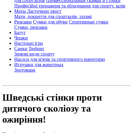
для спортзалов
Профессиональные скамьи и стойки
Професійні тренажери та обладнання для спорту. залів
Маты Ласточкин хвост
Мати, покриття для спортзалів, татамі
Рюкзаки
Сумки для обуви
Спортивные сумки
Сумки, рюкзаки
Батут
Чешки
Настільні ігри
Санки
Тюбинг
Зимові види спорту
Насоси для м'ячів та спортивного інвентарю
Игрушки для животных
Зоотовари
Шведські стінки проти
дитячого сколіозу та
ожиріння!