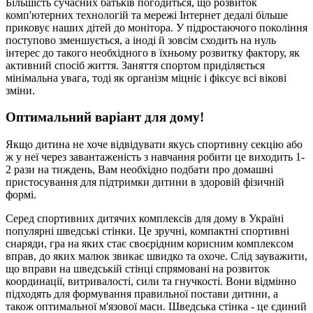
Більшість сучасних батьків погодиться, що розвиток
комп'ютерних технологій та мережі Інтернет дедалі більше
приковує наших дітей до монітора. У підростаючого покоління
поступово зменшується, а іноді й зовсім сходить на нуль
інтерес до такого необхідного в їхньому розвитку фактору, як
активний спосіб життя. Заняття спортом приділяється
мінімальна увага, тоді як організм міцніє і фіксує всі вікові
зміни.
Оптимальний варіант для дому!
Якщо дитина не хоче відвідувати якусь спортивну секцію або
ж у неї через завантаженість з навчання робити це виходить 1-
2 рази на тиждень, Вам необхідно подбати про домашні
пристосування для підтримки дитини в здоровій фізичній
формі.
Серед спортивних дитячих комплексів для дому в Україні
популярні шведські стінки. Це зручні, компактні спортивні
снаряди, гра на яких стає своєрідним корисним комплексом
вправ, до яких малюк звикає швидко та охоче. Слід зауважити,
що вправи на шведській стінці спрямовані на розвиток
координації, витривалості, сили та гнучкості. Вони відмінно
підходять для формування правильної постави дитини, а
також оптимальної м'язової маси.
Шведська стінка - це єдиний