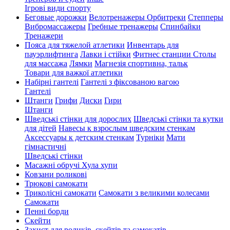
Ігрові види спорту
Беговые дорожки
Велотренажеры
Орбитреки
Степперы
Вибромассажеры
Гребные тренажеры
Спинбайки
Тренажери
Пояса для тяжелой атлетики
Инвентарь для
пауэрлифтинга
Лавки і стійки
Фитнес станции
Столы
для массажа
Лямки
Магнезія спортивна, тальк
Товари для важкої атлетики
Набірні гантелі
Гантелі з фіксованою вагою
Гантелі
Штанги
Грифи
Диски
Гири
Штанги
Шведські стінки для дорослих
Шведські стінки та кутки
для дітей
Навесы к взрослым шведским стенкам
Аксессуары к детским стенкам
Турніки
Мати
гімнастичні
Шведські стінки
Масажні обручі Хула хупи
Ковзани роликові
Трюкові самокати
Триколісні самокати
Самокати з великими колесами
Cамокати
Пенні борди
Скейти
Захист для роликів, скейтів та самокатів