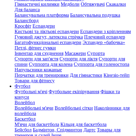
Гімнастичні килимки
Медболи
Обтяжувачі
Скакалки
Для баланса
Балансувальна платформа
Балансувальна подушка
Балансборд
Кросфіт
Еспандери
Кистьові та ліктьові еспандери
Еспандери з кріпленням
Гумовий джгут, латексна стрічка
Плечовий еспандер
Багатофункціональні еспандери
Эспандер «бабочка»
Петлі, фітнес гумки
Інвентар для схуднення
Масажери
Супорта
Супорти для зап'ястя
Супорти для ліктя
Супорти для
спини
Суппорта для колена
Суппорта для голеностопа
Напульсники кожаные
Перчатки для тренировки
Для гімнастики
Кінезіо-тейп
Товари для фітнесу
Футбол
Футбольні м'ячі
Футбольне екіпірування
Фішки та
конуси
Волейбол
Волейбольні м'ячи
Волейбольні сітки
Наколінники для
волейбола
Баскетбол
М'ячи для баскетбола
Кільця для баскетбола
Бейсбол
Бадмінтон, Спідминтон
Дартс
Товары для
тренеров и судей
Інше