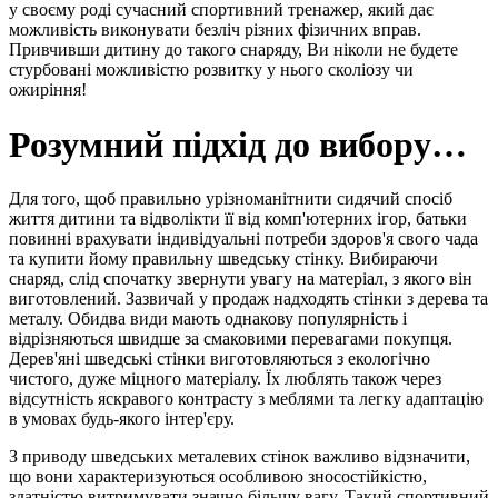
у своєму роді сучасний спортивний тренажер, який дає
можливість виконувати безліч різних фізичних вправ.
Привчивши дитину до такого снаряду, Ви ніколи не будете
стурбовані можливістю розвитку у нього сколіозу чи
ожиріння!
Розумний підхід до вибору
…
Для того, щоб правильно урізноманітнити сидячий спосіб
життя дитини та відволікти її від комп'ютерних ігор, батьки
повинні врахувати індивідуальні потреби здоров'я свого чада
та купити йому правильну шведську стінку. Вибираючи
снаряд, слід спочатку звернути увагу на матеріал, з якого він
виготовлений. Зазвичай у продаж надходять стінки з дерева та
металу. Обидва види мають однакову популярність і
відрізняються швидше за смаковими перевагами покупця.
Дерев'яні шведські стінки виготовляються з екологічно
чистого, дуже міцного матеріалу. Їх люблять також через
відсутність яскравого контрасту з меблями та легку адаптацію
в умовах будь-якого інтер'єру.
З приводу шведських металевих стінок важливо відзначити,
що вони характеризуються особливою зносостійкістю,
здатністю витримувати значно більшу вагу. Такий спортивний