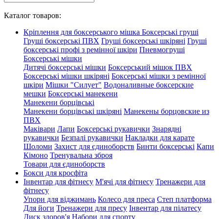
Каталог товаров:
Кріплення для боксерського мішка
Боксерські груші
Груші боксерські ПВХ
Груші боксерські шкіряні
Груші
боксерські профі з ремінної шкіри
Пневмогруші
Боксерські мішки
Дитячі боксерські мішки
Боксерський мішок ПВХ
Боксерські мішки шкіряні
Боксерські мішки з ремінної
шкіри
Мішки "Силует"
Водоналивные боксерские
мешки
Боксерські манекени
Манекени борцівські
Манекени борцівські шкіряні
Манекены борцовские из
ПВХ
Маківари
Лапи
Боксерські рукавички
Знарядні
рукавички
Безпалі рукавички
Накладки для карате
Шоломи
Захист для єдиноборств
Бинти боксерські
Капи
Кімоно
Тренувальна зброя
Товари для єдиноборств
Бокси для кросфіта
Інвентар для фітнесу
М'ячі для фітнесу
Тренажери для
фітнесу
Упори для віджимань
Колесо для преса
Степ платформа
Для йоги
Тренажери для пресу
Інвентар для пілатесу
Диск здоров'я
Набори для спорту