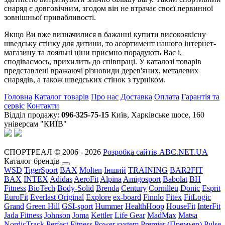
снаряд є довговічним, згодом він не втрачає своєї первинної
зовнішньої привабливості.
Якщо Ви вже визначилися в бажанні купити високоякісну
шведську стінку для дитини, то асортимент нашого інтернет-
магазину та лояльні ціни приємно порадують Вас і,
сподіваємось, прихилить до співпраці. У каталозі товарів
представлені вражаючі різновиди дерев'яних, металевих
снарядів, а також шведських стінок з турніком.
Головна
Каталог товарів
Про нас
Доставка
Оплата
Гарантія та
сервіс
Контакти
Відділ продажу:
096-325-75-15
Київ, Харківське шосе, 160
універсам "КИЇВ"
СПОРТРЕАЛ © 2006 - 2026
Розробка сайтів ABC.NET.UA
Каталог брендів
WSD
TigerSport
BAX
Molten
Інший
TRAINING
BAR2FIT
BAX
INTEX
Adidas
AeroFit
Alpina
Amigosport
Babolat
BH
Fitness
BioTech
Body-Solid
Brenda
Century
Cornilleu
Donic
Esprit
EuroFit
Everlast Original
Explore
ex-board
Finnlo
Fitex
FitLogic
Grand
Green Hill
GSI-sport
Hummer
HealthHoop
HouseFit
InterFit
Jada Fitness
Johnson
Joma
Kettler
Life Gear
MadMax
Matsa
NordicTrack
Perfect Fitness
Power system
Premier (Премьер)
Pulse