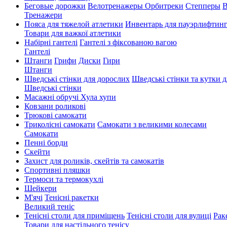
Беговые дорожки
Велотренажеры
Орбитреки
Степперы
В
Тренажери
Пояса для тяжелой атлетики
Инвентарь для пауэрлифтин
Товари для важкої атлетики
Набірні гантелі
Гантелі з фіксованою вагою
Гантелі
Штанги
Грифи
Диски
Гири
Штанги
Шведські стінки для дорослих
Шведські стінки та кутки д
Шведські стінки
Масажні обручі Хула хупи
Ковзани роликові
Трюкові самокати
Триколісні самокати
Самокати з великими колесами
Cамокати
Пенні борди
Скейти
Захист для роликів, скейтів та самокатів
Спортивні пляшки
Термоси та термокухлі
Шейкери
М'ячі
Тенісні ракетки
Великий теніс
Тенісні столи для приміщень
Тенісні столи для вулиці
Рак
Товари для настільного тенісу