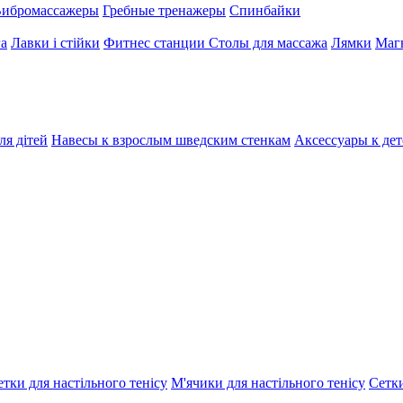
ибромассажеры
Гребные тренажеры
Спинбайки
га
Лавки і стійки
Фитнес станции
Столы для массажа
Лямки
Магн
ля дітей
Навесы к взрослым шведским стенкам
Аксессуары к де
етки для настільного тенісу
М'ячики для настільного тенісу
Сетки