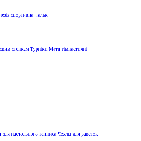
езія спортивна, тальк
тским стенкам
Турніки
Мати гімнастичні
 для настольного тенниса
Чехлы для ракеток