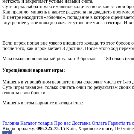
меткость и закрепляет устные навыки счёта.
Суть игры: набрать максимальное количество очков за свои бро
Как правило, мишень в дартсе разделена на
двадцать пронумеро
В центре находится «яблочко», попадание в которое оцениваетс
внутреннее узкое кольцо означает утроение числа сектора. И 
Если игрок попал вне узкого внешнего кольца, то этот бросок
после того, как игрок метает 3 дротика. После этого ход перехо
Максимально возможный результат 3 бросков — 180 очков (если
Упрощённый вариант игры:
Мишень в упрощённом варианте игры содержит числа от 1-го до
Суть игры такая же, только считать очки по результатам сво
очков за свои броски.
Мишень в этом варианте выглядит так:
Головна
Каталог товарів
Про нас
Доставка
Оплата
Гарантія та 
Відділ продажу:
096-325-75-15
Київ, Харківське шосе, 160 уні