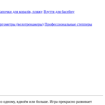
апочки для коралів, пляжу
Взуття для басейну
ргометры (велотренажеры)
Профессиональные cтепперы
 одному, вдвоём или больше. Игра прекрасно развивает