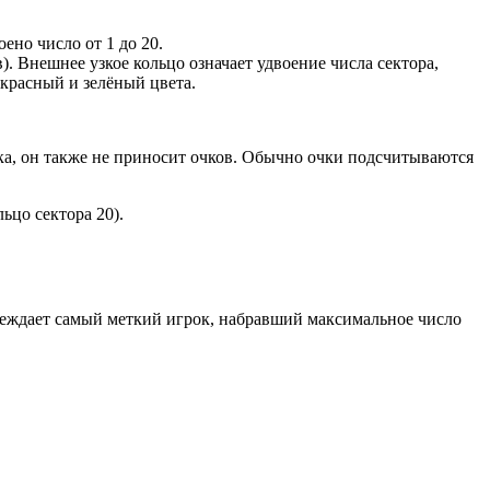
ено число от 1 до 20.
). Внешнее узкое кольцо означает удвоение числа сектора,
 красный и зелёный цвета.
оска, он также не приносит очков. Обычно очки подсчитываются
ьцо сектора 20).
обеждает самый меткий игрок, набравший максимальное число