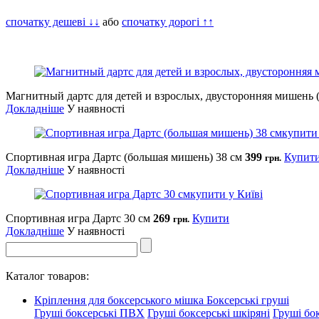
спочатку дешеві ↓↓
або
спочатку дорогі ↑↑
Магнитный дартс для детей и взрослых, двусторонняя мишень 
Докладніше
У наявності
Спортивная игра Дартс (большая мишень) 38 см
399
Купит
грн.
Докладніше
У наявності
Спортивная игра Дартс 30 см
269
Купити
грн.
Докладніше
У наявності
Каталог товаров:
Кріплення для боксерського мішка
Боксерські груші
Груші боксерські ПВХ
Груші боксерські шкіряні
Груші бок