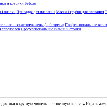
шки и коврики
Баффы
 і плавки
Приладдя для плавання
Маски і трубки для плавання
Т
эллиптические тренажеры (орбитреки)
Профессиональные велоэ
я спортзалов
Профессиональные скамьи и стойки
 дротики в круглую мишень, повешенную на стену. Играть можно