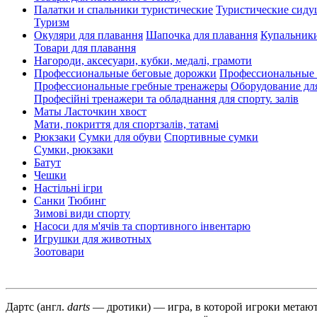
Палатки и спальники туристические
Туристические сиду
Туризм
Окуляри для плавання
Шапочка для плавання
Купальники
Товари для плавання
Нагороди, аксесуари, кубки, медалі, грамоти
Профессиональные беговые дорожки
Профессиональные 
Профессиональные гребные тренажеры
Оборудование дл
Професійні тренажери та обладнання для спорту. залів
Маты Ласточкин хвост
Мати, покриття для спортзалів, татамі
Рюкзаки
Сумки для обуви
Спортивные сумки
Сумки, рюкзаки
Батут
Чешки
Настільні ігри
Санки
Тюбинг
Зимові види спорту
Насоси для м'ячів та спортивного інвентарю
Игрушки для животных
Зоотовари
Дартс
(англ.
darts
— дротики) — игра, в которой игроки метают