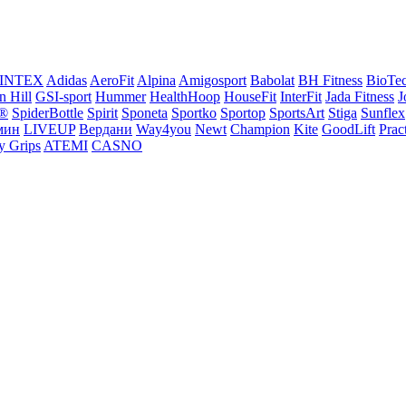
INTEX
Adidas
AeroFit
Alpina
Amigosport
Babolat
BH Fitness
BioTe
n Hill
GSI-sport
Hummer
HealthHoop
HouseFit
InterFit
Jada Fitness
J
®
SpiderBottle
Spirit
Sponeta
Sportko
Sportop
SportsArt
Stiga
Sunflex
мин
LIVEUP
Вердани
Way4you
Newt
Champion
Kite
GoodLift
Prac
y Grips
ATEMI
CASNO