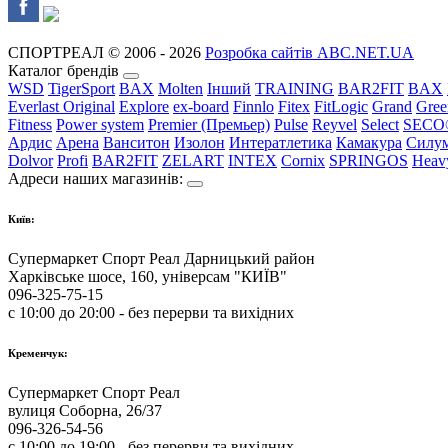
СПОРТРЕАЛ © 2006 - 2026
Розробка сайтів ABC.NET.UA
Каталог брендів
WSD
TigerSport
BAX
Molten
Інший
TRAINING
BAR2FIT
BAX
Everlast Original
Explore
ex-board
Finnlo
Fitex
FitLogic
Grand
Gree
Fitness
Power system
Premier (Премьер)
Pulse
Reyvel
Select
SECO
Ардис
Арена
Ванситон
Изолон
Интератлетика
Камакура
Силу
Dolvor
Profi
BAR2FIT
ZELART
INTEX
Cornix
SPRINGOS
Heav
Адреси наших магазинів:
Київ:
Супермаркет Спорт Реал Дарницький район
Харківське шосе, 160, універсам "КИЇВ"
096-325-75-15
с 10:00 до 20:00 - без перерви та вихідних
Кременчук:
Супермаркет Спорт Реал
вулиця Соборна, 26/37
096-326-54-56
с 10:00 до 19:00 - без перерви та вихідних