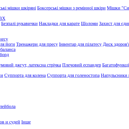
ські мішки шкіряні
Боксерські мішки з ремінної шкіри
Мішки "Си
ПВХ
Безпалі рукавички
Накладки для карате
Шоломи
Захист для єд
несу
ля йоги
Тренажери для пресу
Інвентар для пілатесу
Диск здоров'
 баланса
борд
умовий джгут, латексна стрічка
Плечовий еспандер
Багатофункці
ни
Суппорта для колена
Суппорта для голеностопа
Напульсники
олейбола
ов и судей
Інше