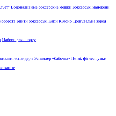
лует"
Водоналивные боксерские мешки
Боксерські манекени
иноборств
Бинти боксерські
Капи
Кімоно
Тренувальна зброя
я
Набори для спорту
ональні еспандери
Эспандер «бабочка»
Петлі, фітнес гумки
 кожаные