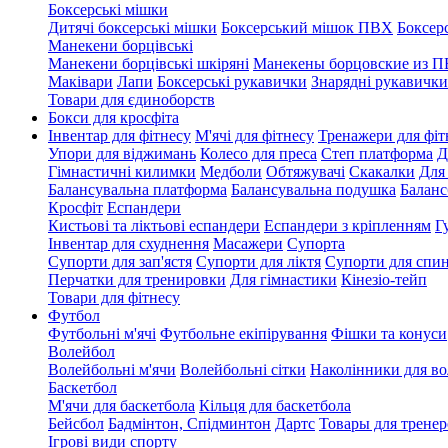
Боксерські мішки
Дитячі боксерські мішки
Боксерський мішок ПВХ
Боксер
Манекени борцівські
Манекени борцівські шкіряні
Манекены борцовские из 
Маківари
Лапи
Боксерські рукавички
Знарядні рукавички
Товари для єдиноборств
Бокси для кросфіта
Інвентар для фітнесу
М'ячі для фітнесу
Тренажери для фіт
Упори для віджимань
Колесо для преса
Степ платформа
Д
Гімнастичні килимки
Медболи
Обтяжувачі
Скакалки
Для
Балансувальна платформа
Балансувальна подушка
Баланс
Кросфіт
Еспандери
Кистьові та ліктьові еспандери
Еспандери з кріпленням
Г
Інвентар для схуднення
Масажери
Супорта
Супорти для зап'ястя
Супорти для ліктя
Супорти для спи
Перчатки для тренировки
Для гімнастики
Кінезіо-тейп
Товари для фітнесу
Футбол
Футбольні м'ячі
Футбольне екіпірування
Фішки та конуси
Волейбол
Волейбольні м'ячи
Волейбольні сітки
Наколінники для в
Баскетбол
М'ячи для баскетбола
Кільця для баскетбола
Бейсбол
Бадмінтон, Спідминтон
Дартс
Товары для тренер
Ігрові види спорту