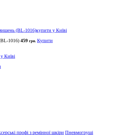
(BL-1016)
459
Купити
грн.
и
серські профі з ремінної шкіри
Пневмогруші