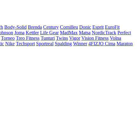
ch
Body-Solid
Brenda
Century
Cornilleu
Donic
Esprit
EuroFit
ohnson
Joma
Kettler
Life Gear
MadMax
Matsa
NordicTrack
Perfect
Torneo
Treo Fitness
Tunturi
Twins
Vigor
Vision Fitness
Volna
tic
Nike
Techsport
Sportreal
Spalding
Winner
4FIZJO
Cima
Maraton