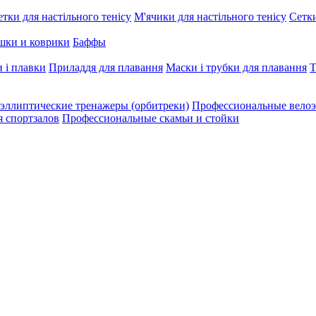
етки для настільного тенісу
М'ячики для настільного тенісу
Сетки
шки и коврики
Баффы
 і плавки
Приладдя для плавання
Маски і трубки для плавання
Т
эллиптические тренажеры (орбитреки)
Профессиональные велоэ
я спортзалов
Профессиональные скамьи и стойки