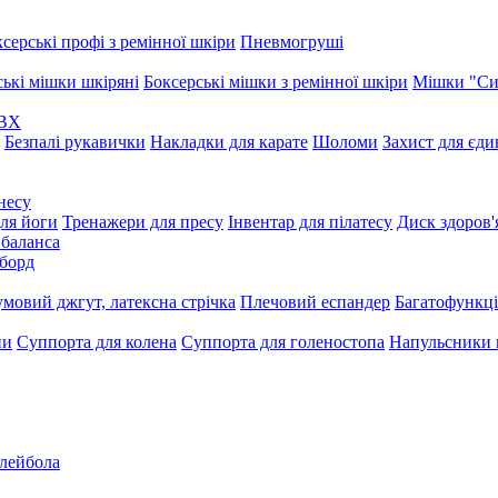
серські профі з ремінної шкіри
Пневмогруші
ські мішки шкіряні
Боксерські мішки з ремінної шкіри
Мішки "Си
ПВХ
Безпалі рукавички
Накладки для карате
Шоломи
Захист для єд
несу
ля йоги
Тренажери для пресу
Інвентар для пілатесу
Диск здоров'
 баланса
борд
умовий джгут, латексна стрічка
Плечовий еспандер
Багатофункці
ни
Суппорта для колена
Суппорта для голеностопа
Напульсники
олейбола