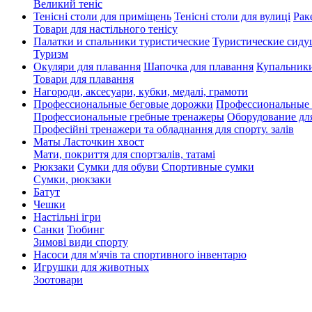
Великий теніс
Тенісні столи для приміщень
Тенісні столи для вулиці
Рак
Товари для настільного тенісу
Палатки и спальники туристические
Туристические сиду
Туризм
Окуляри для плавання
Шапочка для плавання
Купальники
Товари для плавання
Нагороди, аксесуари, кубки, медалі, грамоти
Профессиональные беговые дорожки
Профессиональные 
Профессиональные гребные тренажеры
Оборудование дл
Професійні тренажери та обладнання для спорту. залів
Маты Ласточкин хвост
Мати, покриття для спортзалів, татамі
Рюкзаки
Сумки для обуви
Спортивные сумки
Сумки, рюкзаки
Батут
Чешки
Настільні ігри
Санки
Тюбинг
Зимові види спорту
Насоси для м'ячів та спортивного інвентарю
Игрушки для животных
Зоотовари