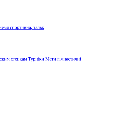
езія спортивна, тальк
тским стенкам
Турніки
Мати гімнастичні