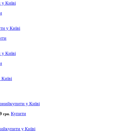
и
ити
и
49
Купити
грн.