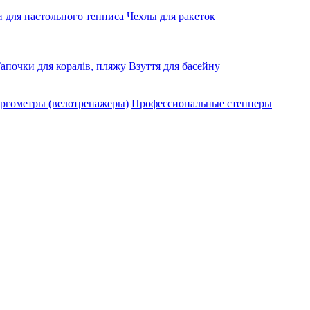
 для настольного тенниса
Чехлы для ракеток
апочки для коралів, пляжу
Взуття для басейну
ргометры (велотренажеры)
Профессиональные cтепперы