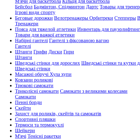
М'ячи для баскетбола
Кільця для баскетбола
Бейсбол
Бадмінтон, Спідминтон
Дартс
Товары для тренер
Ігрові види спорту
Беговые дорожки
Велотренажеры
Орбитреки
Степперы
В
Тренажери
Пояса для тяжелой атлетики
Инвентарь для пауэрлифтин
Товари для важкої атлетики
Набірні гантелі
Гантелі з фіксованою вагою
Гантелі
Штанги
Грифи
Диски
Гири
Штанги
Шведські стінки для дорослих
Шведські стінки та кутки д
Шведські стінки
Масажні обручі Хула хупи
Ковзани роликові
Трюкові самокати
Триколісні самокати
Самокати з великими колесами
Cамокати
Пенні борди
Скейти
Захист для роликів, скейтів та самокатів
Спортивні пляшки
Термоси та термокухлі
Шейкери
М'ячі
Тенісні ракетки