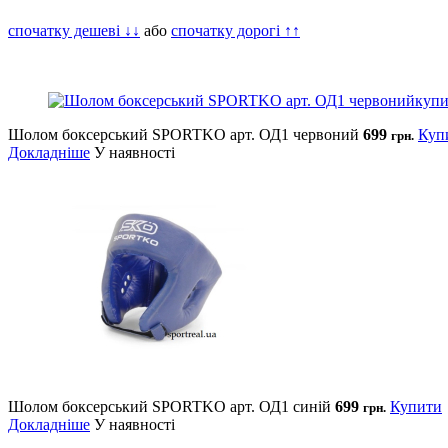
спочатку дешеві ↓↓
або
спочатку дорогі ↑↑
Шолом боксерський SPORTKO арт. ОД1 червоний
699
Куп
грн.
Докладніше
У наявності
Шолом боксерський SPORTKO арт. ОД1 синій
699
Купити
грн.
Докладніше
У наявності