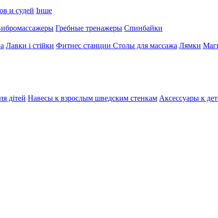
ов и судей
Інше
ибромассажеры
Гребные тренажеры
Спинбайки
га
Лавки і стійки
Фитнес станции
Столы для массажа
Лямки
Магн
ля дітей
Навесы к взрослым шведским стенкам
Аксессуары к де