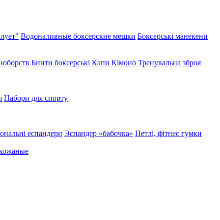
лует"
Водоналивные боксерские мешки
Боксерські манекени
иноборств
Бинти боксерські
Капи
Кімоно
Тренувальна зброя
я
Набори для спорту
ональні еспандери
Эспандер «бабочка»
Петлі, фітнес гумки
 кожаные