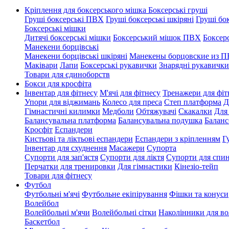
Кріплення для боксерського мішка
Боксерські груші
Груші боксерські ПВХ
Груші боксерські шкіряні
Груші бок
Боксерські мішки
Дитячі боксерські мішки
Боксерський мішок ПВХ
Боксер
Манекени борцівські
Манекени борцівські шкіряні
Манекены борцовские из 
Маківари
Лапи
Боксерські рукавички
Знарядні рукавички
Товари для єдиноборств
Бокси для кросфіта
Інвентар для фітнесу
М'ячі для фітнесу
Тренажери для фіт
Упори для віджимань
Колесо для преса
Степ платформа
Д
Гімнастичні килимки
Медболи
Обтяжувачі
Скакалки
Для
Балансувальна платформа
Балансувальна подушка
Баланс
Кросфіт
Еспандери
Кистьові та ліктьові еспандери
Еспандери з кріпленням
Г
Інвентар для схуднення
Масажери
Супорта
Супорти для зап'ястя
Супорти для ліктя
Супорти для спи
Перчатки для тренировки
Для гімнастики
Кінезіо-тейп
Товари для фітнесу
Футбол
Футбольні м'ячі
Футбольне екіпірування
Фішки та конуси
Волейбол
Волейбольні м'ячи
Волейбольні сітки
Наколінники для в
Баскетбол