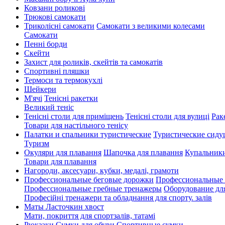
Ковзани роликові
Трюкові самокати
Триколісні самокати
Самокати з великими колесами
Cамокати
Пенні борди
Скейти
Захист для роликів, скейтів та самокатів
Спортивні пляшки
Термоси та термокухлі
Шейкери
М'ячі
Тенісні ракетки
Великий теніс
Тенісні столи для приміщень
Тенісні столи для вулиці
Рак
Товари для настільного тенісу
Палатки и спальники туристические
Туристические сиду
Туризм
Окуляри для плавання
Шапочка для плавання
Купальники
Товари для плавання
Нагороди, аксесуари, кубки, медалі, грамоти
Профессиональные беговые дорожки
Профессиональные 
Профессиональные гребные тренажеры
Оборудование дл
Професійні тренажери та обладнання для спорту. залів
Маты Ласточкин хвост
Мати, покриття для спортзалів, татамі
Рюкзаки
Сумки для обуви
Спортивные сумки