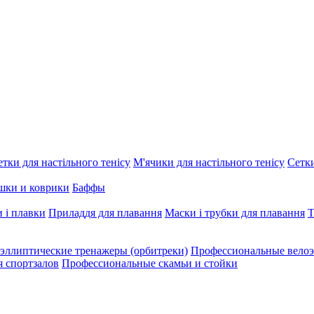
етки для настільного тенісу
М'ячики для настільного тенісу
Сетки
шки и коврики
Баффы
 і плавки
Приладдя для плавання
Маски і трубки для плавання
Т
эллиптические тренажеры (орбитреки)
Профессиональные велоэ
я спортзалов
Профессиональные скамьи и стойки