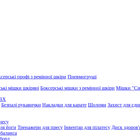
серські профі з ремінної шкіри
Пневмогруші
ські мішки шкіряні
Боксерські мішки з ремінної шкіри
Мішки "Си
ПВХ
Безпалі рукавички
Накладки для карате
Шоломи
Захист для єд
несу
ля йоги
Тренажери для пресу
Інвентар для пілатесу
Диск здоров'
 баланса
борд