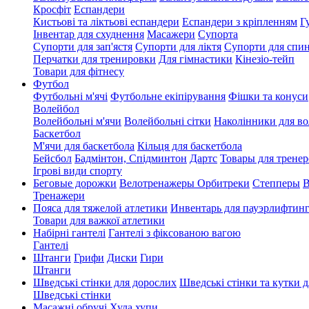
Кросфіт
Еспандери
Кистьові та ліктьові еспандери
Еспандери з кріпленням
Г
Інвентар для схуднення
Масажери
Супорта
Супорти для зап'ястя
Супорти для ліктя
Супорти для спи
Перчатки для тренировки
Для гімнастики
Кінезіо-тейп
Товари для фітнесу
Футбол
Футбольні м'ячі
Футбольне екіпірування
Фішки та конуси
Волейбол
Волейбольні м'ячи
Волейбольні сітки
Наколінники для в
Баскетбол
М'ячи для баскетбола
Кільця для баскетбола
Бейсбол
Бадмінтон, Спідминтон
Дартс
Товары для тренер
Ігрові види спорту
Беговые дорожки
Велотренажеры
Орбитреки
Степперы
В
Тренажери
Пояса для тяжелой атлетики
Инвентарь для пауэрлифтин
Товари для важкої атлетики
Набірні гантелі
Гантелі з фіксованою вагою
Гантелі
Штанги
Грифи
Диски
Гири
Штанги
Шведські стінки для дорослих
Шведські стінки та кутки д
Шведські стінки
Масажні обручі Хула хупи