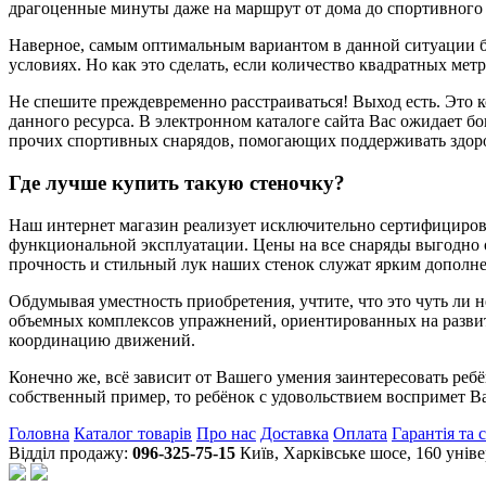
драгоценные минуты даже на маршрут от дома до спортивного
Наверное, самым оптимальным вариантом в данной ситуации б
условиях. Но как это сделать, если количество квадратных ме
Не спешите преждевременно расстраиваться! Выход есть. Это к
данного ресурса. В электронном каталоге сайта Вас ожидает бо
прочих спортивных снарядов, помогающих поддерживать здор
Где лучше купить такую стеночку?
Наш интернет магазин реализует исключительно сертифицирова
функциональной эксплуатации. Цены на все снаряды выгодно о
прочность и стильный лук наших стенок служат ярким дополне
Обдумывая уместность приобретения, учтите, что это чуть ли
объемных комплексов упражнений, ориентированных на развити
координацию движений.
Конечно же, всё зависит от Вашего умения заинтересовать реб
собственный пример, то ребёнок с удовольствием воспримет В
Головна
Каталог товарів
Про нас
Доставка
Оплата
Гарантія та 
Відділ продажу:
096-325-75-15
Київ, Харківське шосе, 160 уні