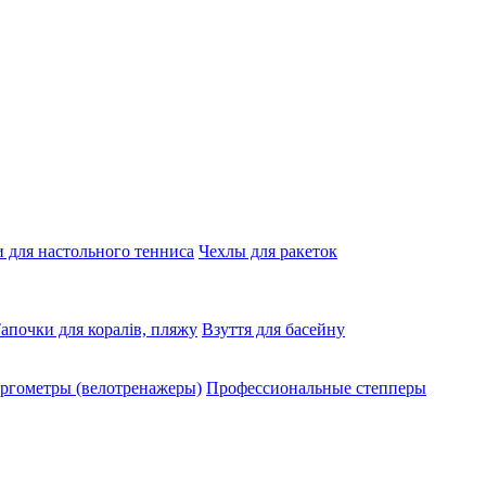
 для настольного тенниса
Чехлы для ракеток
апочки для коралів, пляжу
Взуття для басейну
ргометры (велотренажеры)
Профессиональные cтепперы