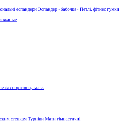
ональні еспандери
Эспандер «бабочка»
Петлі, фітнес гумки
 кожаные
езія спортивна, тальк
тским стенкам
Турніки
Мати гімнастичні