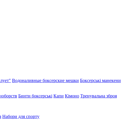
лует"
Водоналивные боксерские мешки
Боксерські манекени
иноборств
Бинти боксерські
Капи
Кімоно
Тренувальна зброя
я
Набори для спорту