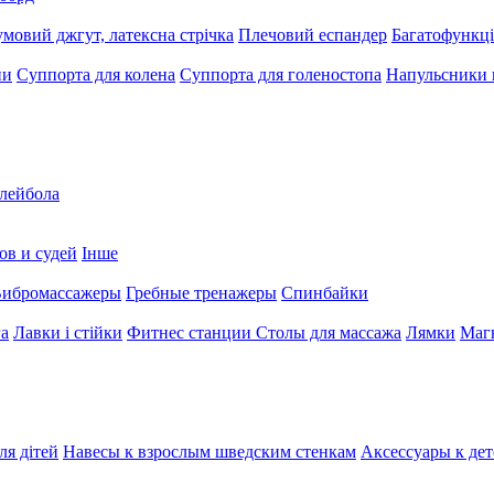
умовий джгут, латексна стрічка
Плечовий еспандер
Багатофункці
ни
Суппорта для колена
Суппорта для голеностопа
Напульсники
олейбола
ов и судей
Інше
ибромассажеры
Гребные тренажеры
Спинбайки
га
Лавки і стійки
Фитнес станции
Столы для массажа
Лямки
Магн
ля дітей
Навесы к взрослым шведским стенкам
Аксессуары к де