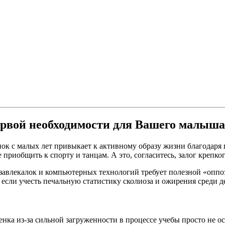
ервой необходимости для Вашего малыша
бёнок с малых лет привыкает к активному образу жизни благода
е приобщить к спорту и танцам. А это, согласитесь, залог крепк
т-завлекалок и компьютерных технологий требует полезной «оп
 если учесть печальную статистику сколиоза и ожирения среди д
нка из-за сильной загруженности в процессе учебы просто не ос