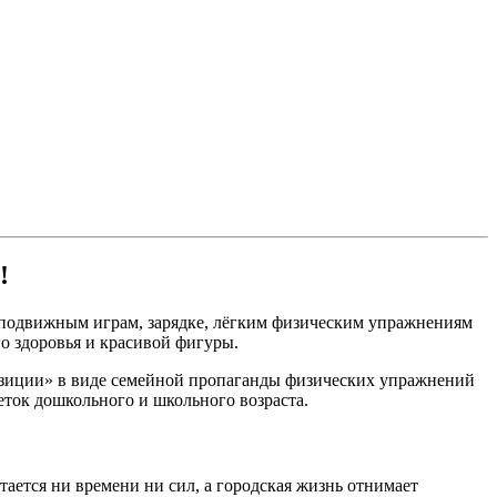
!
ря подвижным играм, зарядке, лёгким физическим упражнениям
ого здоровья и красивой фигуры.
позиции» в виде семейной пропаганды физических упражнений
еток дошкольного и школьного возраста.
тается ни времени ни сил, а городская жизнь отнимает