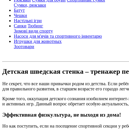
Сумки, рюкзаки
Батут
Чешки
Настільні ігри
Санки
Тюбинг
Зимові види спорту
Насоси для м'ячів та спортивного інвентарю
Игрушки для животных
Зоотовари
Детская шведская стенка – тренажер п
Не секрет, что все наши привычки родом из детства. Если ре
для правильного развития, в старшем возрасте его гораздо легч
Кроме того, оккупация детского сознания изобилием интерне
и активных игр. Данный вопрос обретает особую актуальность,
Эффективная физкультура, не выходя из дома!
Но как поступить, если на посещение спортивной секции у ребе