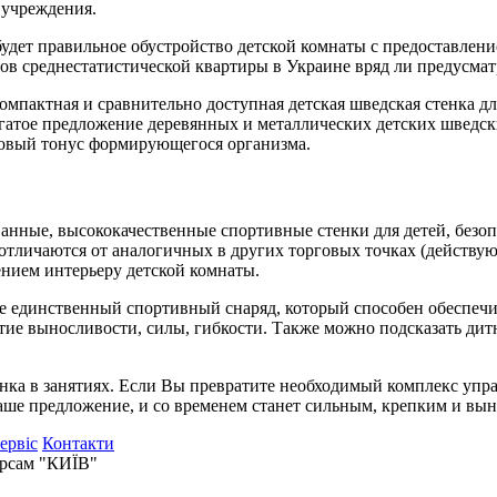
 учреждения.
удет правильное обустройство детской комнаты с предоставлени
тров среднестатистической квартиры в Украине вряд ли предусма
омпактная и сравнительно доступная детская шведская стенка дл
гатое предложение деревянных и металлических детских шведских
овый тонус формирующегося организма.
нные, высококачественные спортивные стенки для детей, безоп
тличаются от аналогичных в других торговых точках (действую
нием интерьеру детской комнаты.
 не единственный спортивный снаряд, который способен обеспе
е выносливости, силы, гибкости. Также можно подсказать дитю
ёнка в занятиях. Если Вы превратите необходимый комплекс упр
аше предложение, и со временем станет сильным, крепким и вы
сервіс
Контакти
версам "КИЇВ"