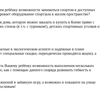
ем ребёнку возможности заниматься спортом в доступных
тривает оборудование спортзала в жилом пространстве?
я дома, которую можно заказать и купить в Киеве прямо с
 стенок (в т.ч. с турником!), детских спортивных уголков и
асные в экологическом аспекте и надёжные в плане
т специальные скидки, периодически проводятся акции), а
чить Вашему ребёнку возможность выполнения нескольких
, как с помощью данного снаряда развивать гибкость и
ажнений в забавную игру, а возможно и покажите на улице
носливым!