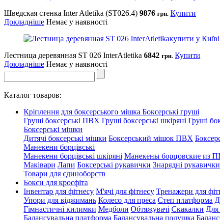
Шведская стенка Inter Atletika (SТ026.4)
9876
Купити
грн.
Докладніше
Немає у наявності
Лестница деревянная SТ 026 InterAtletika
6842
Купити
грн.
Докладніше
Немає у наявності
Каталог товаров:
Кріплення для боксерського мішка
Боксерські груші
Груші боксерські ПВХ
Груші боксерські шкіряні
Груші бок
Боксерські мішки
Дитячі боксерські мішки
Боксерський мішок ПВХ
Боксер
Манекени борцівські
Манекени борцівські шкіряні
Манекены борцовские из 
Маківари
Лапи
Боксерські рукавички
Знарядні рукавички
Товари для єдиноборств
Бокси для кросфіта
Інвентар для фітнесу
М'ячі для фітнесу
Тренажери для фіт
Упори для віджимань
Колесо для преса
Степ платформа
Д
Гімнастичні килимки
Медболи
Обтяжувачі
Скакалки
Для
Балансувальна платформа
Балансувальна подушка
Баланс