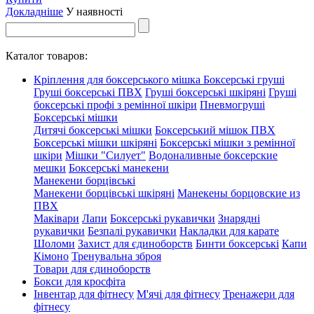
Докладніше
У наявності
Каталог товаров:
Кріплення для боксерського мішка
Боксерські груші
Груші боксерські ПВХ
Груші боксерські шкіряні
Груші
боксерські профі з ремінної шкіри
Пневмогруші
Боксерські мішки
Дитячі боксерські мішки
Боксерський мішок ПВХ
Боксерські мішки шкіряні
Боксерські мішки з ремінної
шкіри
Мішки "Силует"
Водоналивные боксерские
мешки
Боксерські манекени
Манекени борцівські
Манекени борцівські шкіряні
Манекены борцовские из
ПВХ
Маківари
Лапи
Боксерські рукавички
Знарядні
рукавички
Безпалі рукавички
Накладки для карате
Шоломи
Захист для єдиноборств
Бинти боксерські
Капи
Кімоно
Тренувальна зброя
Товари для єдиноборств
Бокси для кросфіта
Інвентар для фітнесу
М'ячі для фітнесу
Тренажери для
фітнесу