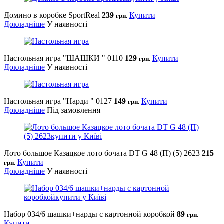
Домино в коробке SportReal
239
Купити
грн.
Докладніше
У наявності
Настольная игра "ШАШКИ " 0110
129
Купити
грн.
Докладніше
У наявності
Настольная игра "Нарди " 0127
149
Купити
грн.
Докладніше
Під замовлення
Лото большое Казацкое лото бочата DT G 48 (П) (5) 2623
215
Купити
грн.
Докладніше
У наявності
Набор 034/6 шашки+нарды с картонной коробкой
89
грн.
Купити