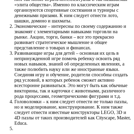
«элита общества». Именно по классическим играм
организуются спортивные состязания и турниры с
денежными призами. К ним следует отнести лото,
шашки, домино и шахматы.
Экономические – интересны по своему содержанию и
знакомят с элементарными навыками торговли на
рынке. Акции, торги, банки – все это прекрасно
развивает стратегическое мышление и общее
представление о товарах и финансах.
Развивающие игры для детей – основная их цель в
непринужденной игре помочь ребенку освоить ряд
новых навыков, знаний об определенных явлениях, а
также полюбить науку или же иностранные языки.
Соединяя игру и обучение, родители способны создать
ряд условий, в которых ребенок сможет активно
всесторонне развиваться. Это могут быть как обычные
викторины, так и карточки с животными, различного
рода процессами, геометрическими фигурами и т.д.
Головоломки – к ним следует отнести не только пазлы,
но и моделирование, конструирование. К ним также
следует отнести известные конструкторы LEGO, 3D и
4D пазлы от таких производителей как Cityscape, Master,
Educa.