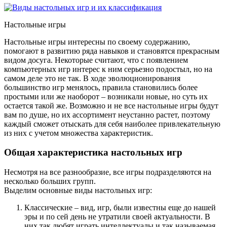
Настольные игры
Настольные игры интересны по своему содержанию,
помогают в развитию ряда навыков и становятся прекрасным
видом досуга. Некоторые считают, что с появлением
компьютерных игр интерес к ним серьезно подостыл, но на
самом деле это не так. В ходе эволюционирования
большинство игр менялось, правила становились более
простыми или же наоборот – возникали новые, но суть их
остается такой же. Возможно и не все настольные игры будут
вам по душе, но их ассортимент неустанно растет, поэтому
каждый сможет отыскать для себя наиболее привлекательную
из них с учетом множества характеристик.
Общая характеристика настольных игр
Несмотря на все разнообразие, все игры подразделяются на
несколько больших групп.
Выделим основные виды настольных игр:
Классические – вид, игр, были известны еще до нашей
эры и по сей день не утратили своей актуальности. В
них так любят играть интеллектуалы и так называемая