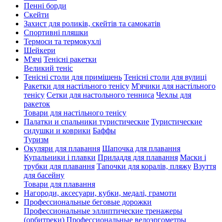
Пенні борди
Скейти
Захист для роликів, скейтів та самокатів
Спортивні пляшки
Термоси та термокухлі
Шейкери
М'ячі
Тенісні ракетки
Великий теніс
Тенісні столи для приміщень
Тенісні столи для вулиці
Ракетки для настільного тенісу
М'ячики для настільного
тенісу
Сетки для настольного тенниса
Чехлы для
ракеток
Товари для настільного тенісу
Палатки и спальники туристические
Туристические
сидушки и коврики
Баффы
Туризм
Окуляри для плавання
Шапочка для плавання
Купальники і плавки
Приладдя для плавання
Маски і
трубки для плавання
Тапочки для коралів, пляжу
Взуття
для басейну
Товари для плавання
Нагороди, аксесуари, кубки, медалі, грамоти
Профессиональные беговые дорожки
Профессиональные эллиптические тренажеры
(орбитреки)
Профессиональные велоэргометры