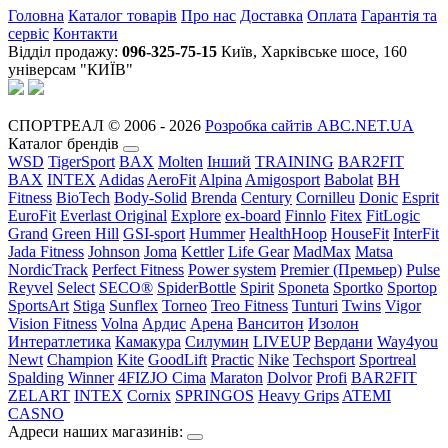
Головна
Каталог товарів
Про нас
Доставка
Оплата
Гарантія та
сервіс
Контакти
Відділ продажу:
096-325-75-15
Київ, Харківське шосе, 160
універсам "КИЇВ"
СПОРТРЕАЛ © 2006 - 2026
Розробка сайтів ABC.NET.UA
Каталог брендів
WSD
TigerSport
BAX
Molten
Інший
TRAINING
BAR2FIT
BAX
INTEX
Adidas
AeroFit
Alpina
Amigosport
Babolat
BH
Fitness
BioTech
Body-Solid
Brenda
Century
Cornilleu
Donic
Esprit
EuroFit
Everlast Original
Explore
ex-board
Finnlo
Fitex
FitLogic
Grand
Green Hill
GSI-sport
Hummer
HealthHoop
HouseFit
InterFit
Jada Fitness
Johnson
Joma
Kettler
Life Gear
MadMax
Matsa
NordicTrack
Perfect Fitness
Power system
Premier (Премьер)
Pulse
Reyvel
Select
SECO®
SpiderBottle
Spirit
Sponeta
Sportko
Sportop
SportsArt
Stiga
Sunflex
Torneo
Treo Fitness
Tunturi
Twins
Vigor
Vision Fitness
Volna
Ардис
Арена
Ванситон
Изолон
Интератлетика
Камакура
Силумин
LIVEUP
Вердани
Way4you
Newt
Champion
Kite
GoodLift
Practic
Nike
Techsport
Sportreal
Spalding
Winner
4FIZJO
Cima
Maraton
Dolvor
Profi
BAR2FIT
ZELART
INTEX
Cornix
SPRINGOS
Heavy Grips
ATEMI
CASNO
Адреси наших магазинів: