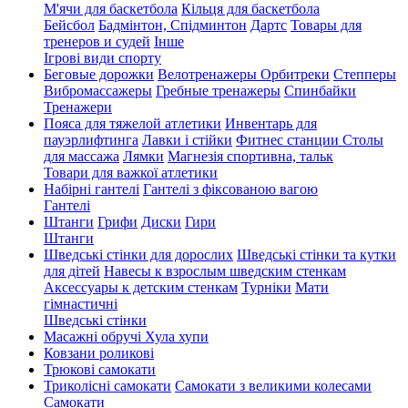
М'ячи для баскетбола
Кільця для баскетбола
Бейсбол
Бадмінтон, Спідминтон
Дартс
Товары для
тренеров и судей
Інше
Ігрові види спорту
Беговые дорожки
Велотренажеры
Орбитреки
Степперы
Вибромассажеры
Гребные тренажеры
Спинбайки
Тренажери
Пояса для тяжелой атлетики
Инвентарь для
пауэрлифтинга
Лавки і стійки
Фитнес станции
Столы
для массажа
Лямки
Магнезія спортивна, тальк
Товари для важкої атлетики
Набірні гантелі
Гантелі з фіксованою вагою
Гантелі
Штанги
Грифи
Диски
Гири
Штанги
Шведські стінки для дорослих
Шведські стінки та кутки
для дітей
Навесы к взрослым шведским стенкам
Аксессуары к детским стенкам
Турніки
Мати
гімнастичні
Шведські стінки
Масажні обручі Хула хупи
Ковзани роликові
Трюкові самокати
Триколісні самокати
Самокати з великими колесами
Cамокати