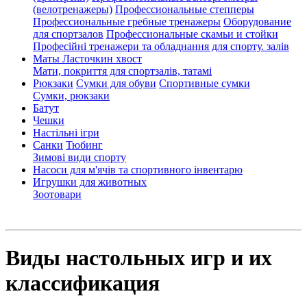
(велотренажеры)
Профессиональные cтепперы
Профессиональные гребные тренажеры
Оборудование
для спортзалов
Профессиональные скамьи и стойки
Професійні тренажери та обладнання для спорту. залів
Маты Ласточкин хвост
Мати, покриття для спортзалів, татамі
Рюкзаки
Сумки для обуви
Спортивные сумки
Сумки, рюкзаки
Батут
Чешки
Настільні ігри
Санки
Тюбинг
Зимові види спорту
Насоси для м'ячів та спортивного інвентарю
Игрушки для животных
Зоотовари
Виды настольных игр и их
классификация