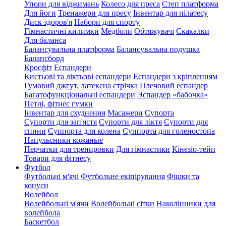
Упори для віджимань
Колесо для преса
Степ платформа
Для йоги
Тренажери для пресу
Інвентар для пілатесу
Диск здоров'я
Набори для спорту
Гімнастичні килимки
Медболи
Обтяжувачі
Скакалки
Для баланса
Балансувальна платформа
Балансувальна подушка
Балансборд
Кросфіт
Еспандери
Кистьові та ліктьові еспандери
Еспандери з кріпленням
Гумовий джгут, латексна стрічка
Плечовий еспандер
Багатофункціональні еспандери
Эспандер «бабочка»
Петлі, фітнес гумки
Інвентар для схуднення
Масажери
Супорта
Супорти для зап'ястя
Супорти для ліктя
Супорти для
спини
Суппорта для колена
Суппорта для голеностопа
Напульсники кожаные
Перчатки для тренировки
Для гімнастики
Кінезіо-тейп
Товари для фітнесу
Футбол
Футбольні м'ячі
Футбольне екіпірування
Фішки та
конуси
Волейбол
Волейбольні м'ячи
Волейбольні сітки
Наколінники для
волейбола
Баскетбол