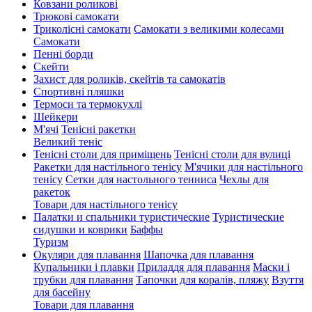
Ковзани роликові
Трюкові самокати
Триколісні самокати
Самокати з великими колесами
Cамокати
Пенні борди
Скейти
Захист для роликів, скейтів та самокатів
Спортивні пляшки
Термоси та термокухлі
Шейкери
М'ячі
Тенісні ракетки
Великий теніс
Тенісні столи для приміщень
Тенісні столи для вулиці
Ракетки для настільного тенісу
М'ячики для настільного
тенісу
Сетки для настольного тенниса
Чехлы для
ракеток
Товари для настільного тенісу
Палатки и спальники туристические
Туристические
сидушки и коврики
Баффы
Туризм
Окуляри для плавання
Шапочка для плавання
Купальники і плавки
Приладдя для плавання
Маски і
трубки для плавання
Тапочки для коралів, пляжу
Взуття
для басейну
Товари для плавання