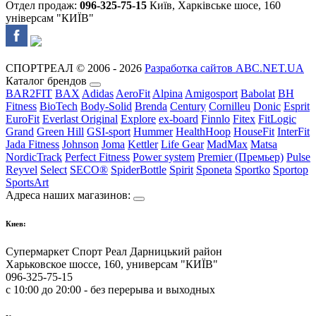
Отдел продаж:
096-325-75-15
Київ, Харківське шосе, 160
універсам "КИЇВ"
СПОРТРЕАЛ © 2006 - 2026
Разработка сайтов ABC.NET.UA
Каталог брендов
BAR2FIT
BAX
Adidas
AeroFit
Alpina
Amigosport
Babolat
BH
Fitness
BioTech
Body-Solid
Brenda
Century
Cornilleu
Donic
Esprit
EuroFit
Everlast Original
Explore
ex-board
Finnlo
Fitex
FitLogic
Grand
Green Hill
GSI-sport
Hummer
HealthHoop
HouseFit
InterFit
Jada Fitness
Johnson
Joma
Kettler
Life Gear
MadMax
Matsa
NordicTrack
Perfect Fitness
Power system
Premier (Премьер)
Pulse
Reyvel
Select
SECO®
SpiderBottle
Spirit
Sponeta
Sportko
Sportop
SportsArt
Адреса наших магазинов:
Киев:
Супермаркет Спорт Реал Дарницький район
Харьковское шоссе, 160, универсам "КИЇВ"
096-325-75-15
с 10:00 до 20:00 - без перерыва и выходных