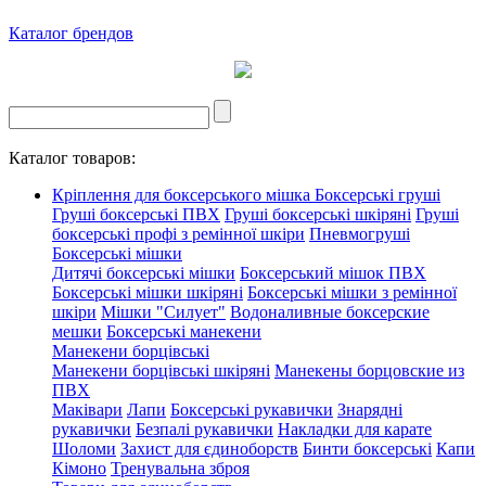
Каталог брендов
Каталог товаров:
Кріплення для боксерського мішка
Боксерські груші
Груші боксерські ПВХ
Груші боксерські шкіряні
Груші
боксерські профі з ремінної шкіри
Пневмогруші
Боксерські мішки
Дитячі боксерські мішки
Боксерський мішок ПВХ
Боксерські мішки шкіряні
Боксерські мішки з ремінної
шкіри
Мішки "Силует"
Водоналивные боксерские
мешки
Боксерські манекени
Манекени борцівські
Манекени борцівські шкіряні
Манекены борцовские из
ПВХ
Маківари
Лапи
Боксерські рукавички
Знарядні
рукавички
Безпалі рукавички
Накладки для карате
Шоломи
Захист для єдиноборств
Бинти боксерські
Капи
Кімоно
Тренувальна зброя