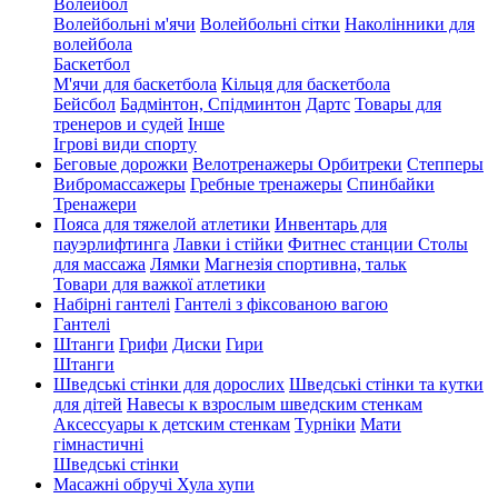
Волейбол
Волейбольні м'ячи
Волейбольні сітки
Наколінники для
волейбола
Баскетбол
М'ячи для баскетбола
Кільця для баскетбола
Бейсбол
Бадмінтон, Спідминтон
Дартс
Товары для
тренеров и судей
Інше
Ігрові види спорту
Беговые дорожки
Велотренажеры
Орбитреки
Степперы
Вибромассажеры
Гребные тренажеры
Спинбайки
Тренажери
Пояса для тяжелой атлетики
Инвентарь для
пауэрлифтинга
Лавки і стійки
Фитнес станции
Столы
для массажа
Лямки
Магнезія спортивна, тальк
Товари для важкої атлетики
Набірні гантелі
Гантелі з фіксованою вагою
Гантелі
Штанги
Грифи
Диски
Гири
Штанги
Шведські стінки для дорослих
Шведські стінки та кутки
для дітей
Навесы к взрослым шведским стенкам
Аксессуары к детским стенкам
Турніки
Мати
гімнастичні
Шведські стінки
Масажні обручі Хула хупи