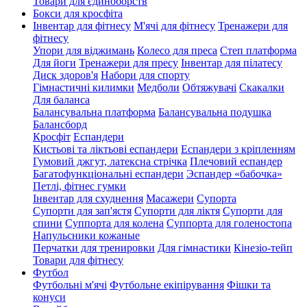
Товари для єдиноборств
Бокси для кросфіта
Інвентар для фітнесу
М'ячі для фітнесу
Тренажери для
фітнесу
Упори для віджимань
Колесо для преса
Степ платформа
Для йоги
Тренажери для пресу
Інвентар для пілатесу
Диск здоров'я
Набори для спорту
Гімнастичні килимки
Медболи
Обтяжувачі
Скакалки
Для баланса
Балансувальна платформа
Балансувальна подушка
Балансборд
Кросфіт
Еспандери
Кистьові та ліктьові еспандери
Еспандери з кріпленням
Гумовий джгут, латексна стрічка
Плечовий еспандер
Багатофункціональні еспандери
Эспандер «бабочка»
Петлі, фітнес гумки
Інвентар для схуднення
Масажери
Супорта
Супорти для зап'ястя
Супорти для ліктя
Супорти для
спини
Суппорта для колена
Суппорта для голеностопа
Напульсники кожаные
Перчатки для тренировки
Для гімнастики
Кінезіо-тейп
Товари для фітнесу
Футбол
Футбольні м'ячі
Футбольне екіпірування
Фішки та
конуси