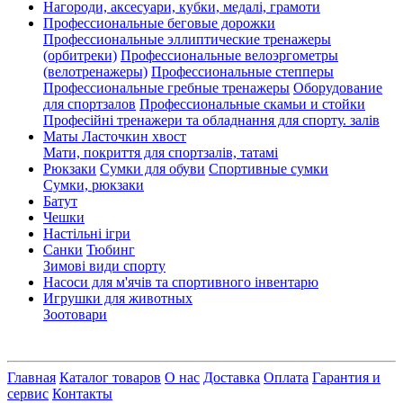
Нагороди, аксесуари, кубки, медалі, грамоти
Профессиональные беговые дорожки
Профессиональные эллиптические тренажеры
(орбитреки)
Профессиональные велоэргометры
(велотренажеры)
Профессиональные cтепперы
Профессиональные гребные тренажеры
Оборудование
для спортзалов
Профессиональные скамьи и стойки
Професійні тренажери та обладнання для спорту. залів
Маты Ласточкин хвост
Мати, покриття для спортзалів, татамі
Рюкзаки
Сумки для обуви
Спортивные сумки
Сумки, рюкзаки
Батут
Чешки
Настільні ігри
Санки
Тюбинг
Зимові види спорту
Насоси для м'ячів та спортивного інвентарю
Игрушки для животных
Зоотовари
Главная
Каталог товаров
О нас
Доставка
Оплата
Гарантия и
сервис
Контакты