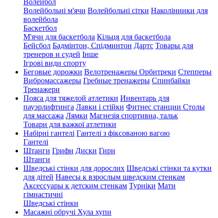
Волейбол
Волейбольні м'ячи
Волейбольні сітки
Наколінники для
волейбола
Баскетбол
М'ячи для баскетбола
Кільця для баскетбола
Бейсбол
Бадмінтон, Спідминтон
Дартс
Товары для
тренеров и судей
Інше
Ігрові види спорту
Беговые дорожки
Велотренажеры
Орбитреки
Степперы
Вибромассажеры
Гребные тренажеры
Спинбайки
Тренажери
Пояса для тяжелой атлетики
Инвентарь для
пауэрлифтинга
Лавки і стійки
Фитнес станции
Столы
для массажа
Лямки
Магнезія спортивна, тальк
Товари для важкої атлетики
Набірні гантелі
Гантелі з фіксованою вагою
Гантелі
Штанги
Грифи
Диски
Гири
Штанги
Шведські стінки для дорослих
Шведські стінки та кутки
для дітей
Навесы к взрослым шведским стенкам
Аксессуары к детским стенкам
Турніки
Мати
гімнастичні
Шведські стінки
Масажні обручі Хула хупи