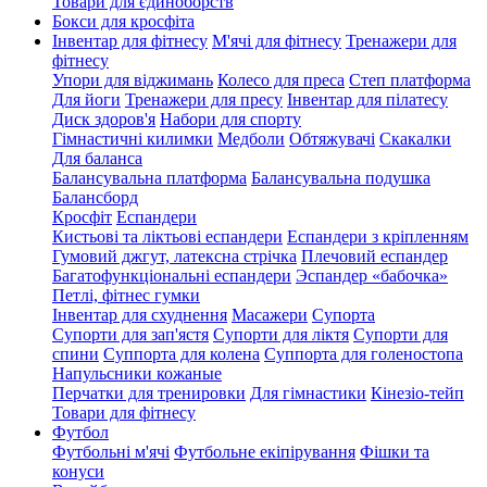
Товари для єдиноборств
Бокси для кросфіта
Інвентар для фітнесу
М'ячі для фітнесу
Тренажери для
фітнесу
Упори для віджимань
Колесо для преса
Степ платформа
Для йоги
Тренажери для пресу
Інвентар для пілатесу
Диск здоров'я
Набори для спорту
Гімнастичні килимки
Медболи
Обтяжувачі
Скакалки
Для баланса
Балансувальна платформа
Балансувальна подушка
Балансборд
Кросфіт
Еспандери
Кистьові та ліктьові еспандери
Еспандери з кріпленням
Гумовий джгут, латексна стрічка
Плечовий еспандер
Багатофункціональні еспандери
Эспандер «бабочка»
Петлі, фітнес гумки
Інвентар для схуднення
Масажери
Супорта
Супорти для зап'ястя
Супорти для ліктя
Супорти для
спини
Суппорта для колена
Суппорта для голеностопа
Напульсники кожаные
Перчатки для тренировки
Для гімнастики
Кінезіо-тейп
Товари для фітнесу
Футбол
Футбольні м'ячі
Футбольне екіпірування
Фішки та
конуси