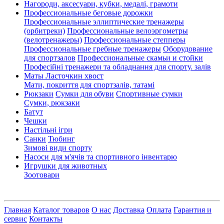
Нагороди, аксесуари, кубки, медалі, грамоти
Профессиональные беговые дорожки
Профессиональные эллиптические тренажеры
(орбитреки)
Профессиональные велоэргометры
(велотренажеры)
Профессиональные cтепперы
Профессиональные гребные тренажеры
Оборудование
для спортзалов
Профессиональные скамьи и стойки
Професійні тренажери та обладнання для спорту. залів
Маты Ласточкин хвост
Мати, покриття для спортзалів, татамі
Рюкзаки
Сумки для обуви
Спортивные сумки
Сумки, рюкзаки
Батут
Чешки
Настільні ігри
Санки
Тюбинг
Зимові види спорту
Насоси для м'ячів та спортивного інвентарю
Игрушки для животных
Зоотовари
Главная
Каталог товаров
О нас
Доставка
Оплата
Гарантия и
сервис
Контакты