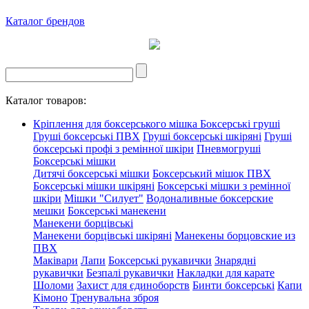
Каталог брендов
Каталог товаров:
Кріплення для боксерського мішка
Боксерські груші
Груші боксерські ПВХ
Груші боксерські шкіряні
Груші
боксерські профі з ремінної шкіри
Пневмогруші
Боксерські мішки
Дитячі боксерські мішки
Боксерський мішок ПВХ
Боксерські мішки шкіряні
Боксерські мішки з ремінної
шкіри
Мішки "Силует"
Водоналивные боксерские
мешки
Боксерські манекени
Манекени борцівські
Манекени борцівські шкіряні
Манекены борцовские из
ПВХ
Маківари
Лапи
Боксерські рукавички
Знарядні
рукавички
Безпалі рукавички
Накладки для карате
Шоломи
Захист для єдиноборств
Бинти боксерські
Капи
Кімоно
Тренувальна зброя