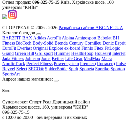
Отдел продаж:
096-325-75-15
Київ, Харківське шосе, 160
універсам "КИЇВ"
СПОРТРЕАЛ © 2006 - 2026
Разработка сайтов ABC.NET.UA
Каталог брендов
BAR2FIT
BAX
Adidas
AeroFit
Alpina
Amigosport
Babolat
BH
Fitness
BioTech
Body-Solid
Brenda
Century
Cornilleu
Donic
Esprit
EuroFit
Everlast Original
Explore
ex-board
Finnlo
Fitex
FitLogic
Grand
Green Hill
GSI-sport
Hummer
HealthHoop
HouseFit
InterFit
Jada Fitness
Johnson
Joma
Kettler
Life Gear
MadMax
Matsa
NordicTrack
Perfect Fitness
Power system
Premier (Премьер)
Pulse
Reyvel
Select
SECO®
SpiderBottle
Spirit
Sponeta
Sportko
Sportop
SportsArt
Адреса наших магазинов:
Киев:
Супермаркет Спорт Реал Дарницький район
Харьковское шоссе, 160, универсам "КИЇВ"
096-325-75-15
с 10:00 до 20:00 - без перерыва и выходных