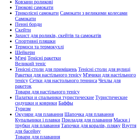
Ковзани роликові
Трюкові самокати
Триколісні самокати
Самокати з великими колесами
Cамокати
Пенні борди
Скейти
Захист для роликів, скейтів та самокатів
Спортивні пляшки
Термоси та термокухлі
Шейкери
М'ячі
Тенісні ракетки
Великий теніс
Тенісні столи для приміщень
Тенісні столи для вулиці
Ракетки для настільного тенісу
М'ячики для настільного
тенісу
Сетки для настольного тенниса
Чехлы для
ракеток
Товари для настільного тенісу
Палатки и спальники туристические
Туристические
сидушки и коврики
Баффы
Туризм
Окуляри для плавання
Шапочка для плавання
Купальники і плавки
Приладдя для плавання
Маски і
трубки для плавання
Тапочки для коралів, пляжу
Взуття
для басейну
Товари для плавання