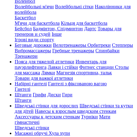
Волейбол
Волейбольні м'ячи
Волейбольні сітки
Наколінники для
волейбола
Баскетбол
М'ячи для баскетбола
Кільця для баскетбола
Бейсбол
Бадмінтон, Спідминтон
Дартс
Товары для
тренеров и судей
Інше
Ігрові види спорту
Беговые дорожки
Велотренажеры
Орбитреки
Степперы
Вибромассажеры
Гребные тренажеры
Спинбайки
Тренажери
Пояса для тяжелой атлетики
Инвентарь для
пауэрлифтинга
Лавки і стійки
Фитнес станции
Столы
для массажа
Лямки
Магнезія спортивна, тальк
Товари для важкої атлетики
Набірні гантелі
Гантелі з фіксованою вагою
Гантелі
Штанги
Грифи
Диски
Гири
Штанги
Шведські стінки для дорослих
Шведські стінки та кутки
для дітей
Навесы к взрослым шведским стенкам
Аксессуары к детским стенкам
Турніки
Мати
гімнастичні
Шведські стінки
Масажні обручі Хула хупи