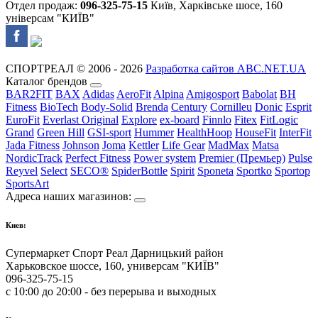
Отдел продаж:
096-325-75-15
Київ, Харківське шосе, 160
універсам "КИЇВ"
СПОРТРЕАЛ © 2006 - 2026
Разработка сайтов ABC.NET.UA
Каталог брендов
BAR2FIT
BAX
Adidas
AeroFit
Alpina
Amigosport
Babolat
BH
Fitness
BioTech
Body-Solid
Brenda
Century
Cornilleu
Donic
Esprit
EuroFit
Everlast Original
Explore
ex-board
Finnlo
Fitex
FitLogic
Grand
Green Hill
GSI-sport
Hummer
HealthHoop
HouseFit
InterFit
Jada Fitness
Johnson
Joma
Kettler
Life Gear
MadMax
Matsa
NordicTrack
Perfect Fitness
Power system
Premier (Премьер)
Pulse
Reyvel
Select
SECO®
SpiderBottle
Spirit
Sponeta
Sportko
Sportop
SportsArt
Адреса наших магазинов:
Киев:
Супермаркет Спорт Реал Дарницький район
Харьковское шоссе, 160, универсам "КИЇВ"
096-325-75-15
с 10:00 до 20:00 - без перерыва и выходных