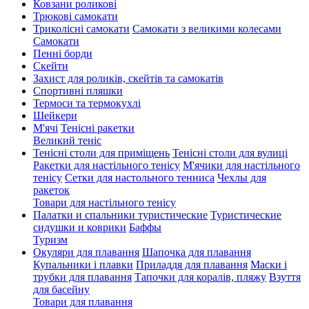
Ковзани роликові
Трюкові самокати
Триколісні самокати
Самокати з великими колесами
Cамокати
Пенні борди
Скейти
Захист для роликів, скейтів та самокатів
Спортивні пляшки
Термоси та термокухлі
Шейкери
М'ячі
Тенісні ракетки
Великий теніс
Тенісні столи для приміщень
Тенісні столи для вулиці
Ракетки для настільного тенісу
М'ячики для настільного
тенісу
Сетки для настольного тенниса
Чехлы для
ракеток
Товари для настільного тенісу
Палатки и спальники туристические
Туристические
сидушки и коврики
Баффы
Туризм
Окуляри для плавання
Шапочка для плавання
Купальники і плавки
Приладдя для плавання
Маски і
трубки для плавання
Тапочки для коралів, пляжу
Взуття
для басейну
Товари для плавання