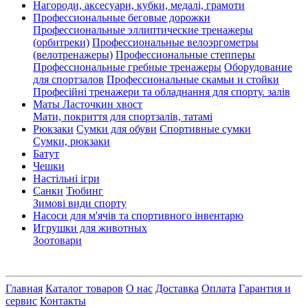
Нагороди, аксесуари, кубки, медалі, грамоти
Профессиональные беговые дорожки
Профессиональные эллиптические тренажеры
(орбитреки)
Профессиональные велоэргометры
(велотренажеры)
Профессиональные cтепперы
Профессиональные гребные тренажеры
Оборудование
для спортзалов
Профессиональные скамьи и стойки
Професійні тренажери та обладнання для спорту. залів
Маты Ласточкин хвост
Мати, покриття для спортзалів, татамі
Рюкзаки
Сумки для обуви
Спортивные сумки
Сумки, рюкзаки
Батут
Чешки
Настільні ігри
Санки
Тюбинг
Зимові види спорту
Насоси для м'ячів та спортивного інвентарю
Игрушки для животных
Зоотовари
Главная
Каталог товаров
О нас
Доставка
Оплата
Гарантия и
сервис
Контакты