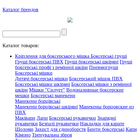
Каталог брендов
Каталог товаров:
Кріплення для боксерського мішка
Боксерські груші
Груші боксерські ПВХ
Груші боксерські шкіряні
Груші
боксерські профі з ремінної шкіри
Пневмогруші
Боксерські мішки
Дитячі боксерські мішки
Боксерський мішок ПВХ
Боксерські мішки шкіряні
Боксерські мішки з ремінної
шкіри
Мішки "Силует"
Водоналивные боксерские
мешки
Боксерські манекени
Манекени борцівські
Манекени борцівські шкіряні
Манекены борцовские из
ПВХ
Маківари
Лапи
Боксерські рукавички
Знарядні
рукавички
Безпалі рукавички
Накладки для карате
Шоломи
Захист для єдиноборств
Бинти боксерські
Капи
Кімоно
Тренувальна зброя