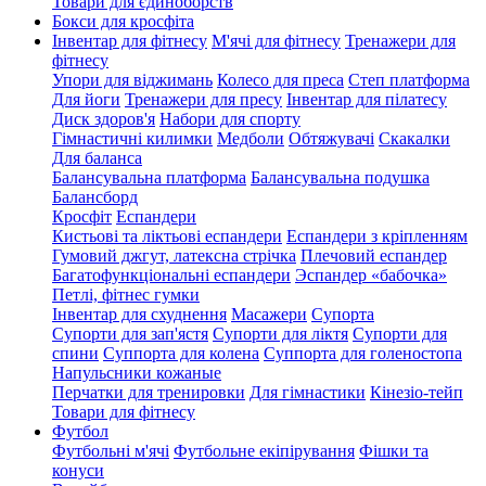
Товари для єдиноборств
Бокси для кросфіта
Інвентар для фітнесу
М'ячі для фітнесу
Тренажери для
фітнесу
Упори для віджимань
Колесо для преса
Степ платформа
Для йоги
Тренажери для пресу
Інвентар для пілатесу
Диск здоров'я
Набори для спорту
Гімнастичні килимки
Медболи
Обтяжувачі
Скакалки
Для баланса
Балансувальна платформа
Балансувальна подушка
Балансборд
Кросфіт
Еспандери
Кистьові та ліктьові еспандери
Еспандери з кріпленням
Гумовий джгут, латексна стрічка
Плечовий еспандер
Багатофункціональні еспандери
Эспандер «бабочка»
Петлі, фітнес гумки
Інвентар для схуднення
Масажери
Супорта
Супорти для зап'ястя
Супорти для ліктя
Супорти для
спини
Суппорта для колена
Суппорта для голеностопа
Напульсники кожаные
Перчатки для тренировки
Для гімнастики
Кінезіо-тейп
Товари для фітнесу
Футбол
Футбольні м'ячі
Футбольне екіпірування
Фішки та
конуси