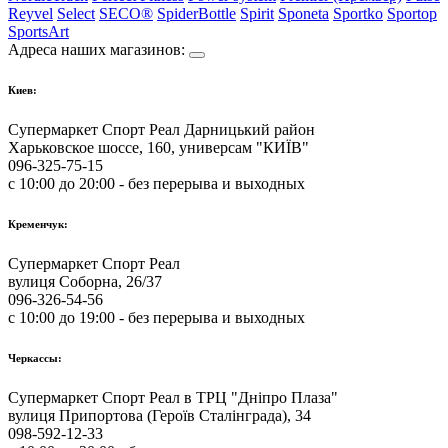
Reyvel
Select
SECO®
SpiderBottle
Spirit
Sponeta
Sportko
Sportop
SportsArt
Адреса наших магазинов:
Киев:
Супермаркет Спорт Реал Дарницький район
Харьковское шоссе, 160, универсам "КИЇВ"
096-325-75-15
с 10:00 до 20:00 - без перерыва и выходных
Кременчук:
Супермаркет Спорт Реал
вулиця Соборна, 26/37
096-326-54-56
с 10:00 до 19:00 - без перерыва и выходных
Черкассы:
Супермаркет Спорт Реал в ТРЦ "Дніпро Плаза"
вулиця Припортова (Героїв Сталінграда), 34
098-592-12-33