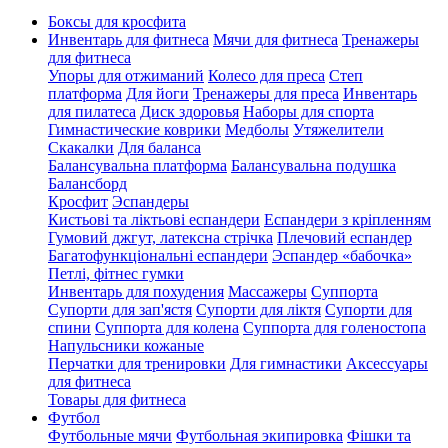
Боксы для кросфита
Инвентарь для фитнеса
Мячи для фитнеса
Тренажеры
для фитнеса
Упоры для отжиманий
Колесо для преса
Степ
платформа
Для йоги
Тренажеры для преса
Инвентарь
для пилатеса
Диск здоровья
Наборы для спорта
Гимнастические коврики
Медболы
Утяжелители
Скакалки
Для баланса
Балансувальна платформа
Балансувальна подушка
Балансборд
Кросфит
Эспандеры
Кистьові та ліктьові еспандери
Еспандери з кріпленням
Гумовий джгут, латексна стрічка
Плечовий еспандер
Багатофункціональні еспандери
Эспандер «бабочка»
Петлі, фітнес гумки
Инвентарь для похудения
Массажеры
Суппорта
Супорти для зап'ястя
Супорти для ліктя
Супорти для
спини
Суппорта для колена
Суппорта для голеностопа
Напульсники кожаные
Перчатки для тренировки
Для гимнастики
Аксессуары
для фитнеса
Товары для фитнеса
Футбол
Футбольные мячи
Футбольная экипировка
Фішки та