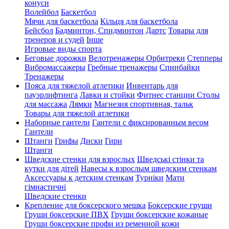
конуси
Волейбол
Баскетбол
Мячи для баскетбола
Кільця для баскетбола
Бейсбол
Бадминтон, Спидминтон
Дартс
Товары для
тренеров и судей
Інше
Игровые виды спорта
Беговые дорожки
Велотренажеры
Орбитреки
Степперы
Вибромассажеры
Гребные тренажеры
Спинбайки
Тренажеры
Пояса для тяжелой атлетики
Инвентарь для
пауэрлифтинга
Лавки и стойки
Фитнес станции
Столы
для массажа
Лямки
Магнезия спортивная, тальк
Товары для тяжелой атлетики
Наборные гантели
Гантели с фиксированным весом
Гантели
Штанги
Грифы
Диски
Гири
Штанги
Шведские стенки для взрослых
Шведські стінки та
кутки для дітей
Навесы к взрослым шведским стенкам
Аксессуары к детским стенкам
Турніки
Мати
гімнастичні
Шведские стенки
Крепление для боксерского мешка
Боксерские груши
Груши боксерские ПВХ
Груши боксерские кожаные
Груши боксерские профи из ременной кожи