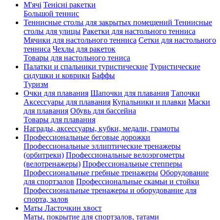
М'ячі
Тенісні ракетки
Большой теннис
Теннисные столы для закрытых помещений
Теннисные
столы для улицы
Ракетки для настольного тенниса
Мячики для настольного тенниса
Сетки для настольного
тенниса
Чехлы для ракеток
Товары для настольного тениса
Палатки и спальники туристические
Туристические
сидушки и коврики
Баффы
Туризм
Очки для плавания
Шапочки для плавания
Тапочки
Аксессуары для плавания
Купальники и плавки
Маски
для плавания
Обувь для бассейна
Товары для плавания
Награды, аксессуары, кубки, медали, грамоты
Профессиональные беговые дорожки
Профессиональные эллиптические тренажеры
(орбитреки)
Профессиональные велоэргометры
(велотренажеры)
Профессиональные cтепперы
Профессиональные гребные тренажеры
Оборудование
для спортзалов
Профессиональные скамьи и стойки
Профессиональные тренажеры и оборудование для
спорта, залов
Маты Ласточкин хвост
Маты, покрытие для спортзалов, татами