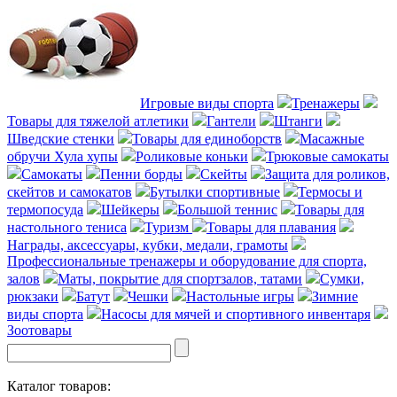
Игровые виды спорта
Тренажеры
Товары для тяжелой атлетики
Гантели
Штанги
Шведские стенки
Товары для единоборств
Масажные
обручи Хула хупы
Роликовые коньки
Трюковые самокаты
Cамокаты
Пенни борды
Скейты
Защита для роликов,
скейтов и самокатов
Бутылки спортивные
Термосы и
термопосуда
Шейкеры
Большой теннис
Товары для
настольного тениса
Туризм
Товары для плавания
Награды, аксессуары, кубки, медали, грамоты
Профессиональные тренажеры и оборудование для спорта,
залов
Маты, покрытие для спортзалов, татами
Сумки,
рюкзаки
Батут
Чешки
Настольные игры
Зимние
виды спорта
Насосы для мячей и спортивного инвентаря
Зоотовары
Каталог товаров: