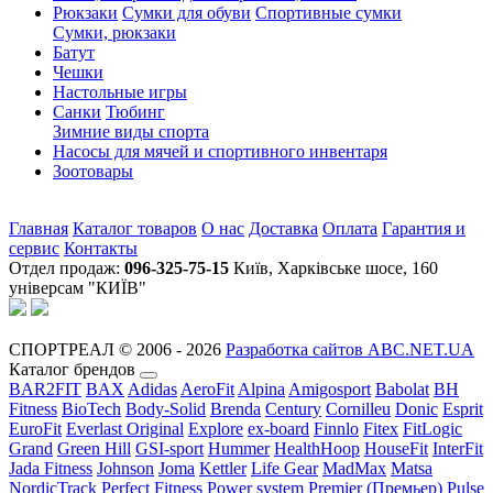
Рюкзаки
Сумки для обуви
Спортивные сумки
Сумки, рюкзаки
Батут
Чешки
Настольные игры
Санки
Тюбинг
Зимние виды спорта
Насосы для мячей и спортивного инвентаря
Зоотовары
Главная
Каталог товаров
О нас
Доставка
Оплата
Гарантия и
сервис
Контакты
Отдел продаж:
096-325-75-15
Київ, Харківське шосе, 160
універсам "КИЇВ"
СПОРТРЕАЛ © 2006 - 2026
Разработка сайтов ABC.NET.UA
Каталог брендов
BAR2FIT
BAX
Adidas
AeroFit
Alpina
Amigosport
Babolat
BH
Fitness
BioTech
Body-Solid
Brenda
Century
Cornilleu
Donic
Esprit
EuroFit
Everlast Original
Explore
ex-board
Finnlo
Fitex
FitLogic
Grand
Green Hill
GSI-sport
Hummer
HealthHoop
HouseFit
InterFit
Jada Fitness
Johnson
Joma
Kettler
Life Gear
MadMax
Matsa
NordicTrack
Perfect Fitness
Power system
Premier (Премьер)
Pulse