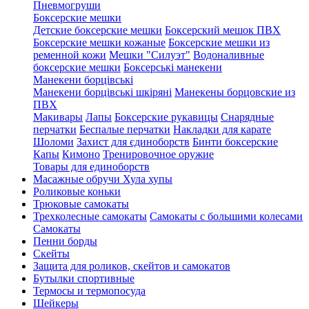
Пневмогруши
Боксерские мешки
Детские боксерские мешки
Боксерский мешок ПВХ
Боксерские мешки кожаные
Боксерские мешки из
ременной кожи
Мешки "Силуэт"
Водоналивные
боксерские мешки
Боксерські манекени
Манекени борцівські
Манекени борцівські шкіряні
Манекены борцовские из
ПВХ
Макивары
Лапы
Боксерские рукавицы
Снарядные
перчатки
Беспалые перчатки
Накладки для карате
Шоломи
Захист для єдиноборств
Бинти боксерские
Капы
Кимоно
Тренировочное оружие
Товары для единоборств
Масажные обручи Хула хупы
Роликовые коньки
Трюковые самокаты
Трехколесные самокаты
Самокаты с большими колесами
Cамокаты
Пенни борды
Скейты
Защита для роликов, скейтов и самокатов
Бутылки спортивные
Термосы и термопосуда
Шейкеры