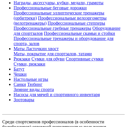
Награды, аксессуары, кубки, медали, грамоты
Профессиональные беговые дорожки
Профессиональные эллиптические тренажеры
(орбитреки)
Профессиональные велоэргометры
(велотренажеры)
Профессиональные cтепперы
Профессиональные гребные тренажеры
Оборудование
для спортзалов
Профессиональные скамьи и стойки
Профессиональные тренажеры и оборудование для
спорта, залов
Маты Ласточкин хвост
Маты, покрытие для спортзалов, татами
Рюкзаки
Сумки для обуви
Спортивные сумки
Сумки, рюкзаки
Батут
Чешки
Настольные игры
Санки
Тюбинг
Зимние виды спорта
Насосы для мячей и спортивного инвентаря
Зоотовары
Среди спортсменов профессионалов (в особенности
бодибилдеров) огромной популярностью пользуются