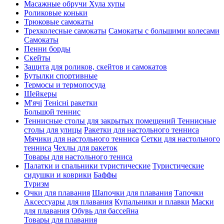
Масажные обручи Хула хупы
Роликовые коньки
Трюковые самокаты
Трехколесные самокаты
Самокаты с большими колесами
Cамокаты
Пенни борды
Скейты
Защита для роликов, скейтов и самокатов
Бутылки спортивные
Термосы и термопосуда
Шейкеры
М'ячі
Тенісні ракетки
Большой теннис
Теннисные столы для закрытых помещений
Теннисные
столы для улицы
Ракетки для настольного тенниса
Мячики для настольного тенниса
Сетки для настольного
тенниса
Чехлы для ракеток
Товары для настольного тениса
Палатки и спальники туристические
Туристические
сидушки и коврики
Баффы
Туризм
Очки для плавания
Шапочки для плавания
Тапочки
Аксессуары для плавания
Купальники и плавки
Маски
для плавания
Обувь для бассейна
Товары для плавания