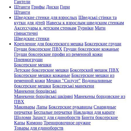
Гантели
Штанги
Грифы
Диски
Гири
Штанги
Шведские стенки для взрослых
Шведські стінки та
кутки для дітей
Навесы к взрослым шведским стенкам
Аксессуары к детским стенкам
Турніки
Мати
гімнастичні
Шведские стенки
Крепление для боксерского мешка
Боксерские груши
Груши боксерские ПВХ
Груши боксерские кожаные
Груши боксерские профи из ременной кожи
Пневмогруши
Боксерские мешки
Детские боксерские мешки
Боксерский мешок ПВХ
Боксерские мешки кожаные
Боксерские мешки из
ременной кожи
Мешки "Силуэт"
Водоналивные
боксерские мешки
Боксерські манекени
Манекени борцівські
Манекени борцівські шкіряні
Манекены борцовские из
ПВХ
Макивары
Лапы
Боксерские рукавицы
Снарядные
перчатки
Беспалые перчатки
Накладки для карате
Шоломи
Захист для єдиноборств
Бинти боксерские
Капы
Кимоно
Тренировочное оружие
Товары для единоборств