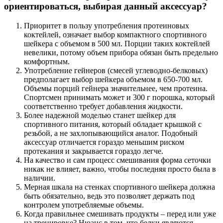
ориентироваться, выбирая данный аксессуар?
Приоритет в пользу употребления протеиновых
коктейлей, означает выбор компактного спортивного
шейкера с объемом в 500 мл. Порции таких коктейлей
невелики, потому объем прибора обязан быть предельно
комфортным.
Употребление гейнеров (смесей углеводно-белковых)
предполагает выбор шейкера объемом в 650-700 мл.
Объемы порций гейнера значительнее, чем протеина.
Спортсмен принимать может и 300 г порошка, который
соответственно требует добавления жидкости.
Более надежной моделью станет шейкер для
спортивного питания, который обладает крышкой с
резьбой, а не захлопывающийся аналог. Подобный
аксессуар отличается гораздо меньшим риском
протекания и закрывается гораздо легче.
На качество и сам процесс смешивания форма сеточки
никак не влияет, важно, чтобы последняя просто была в
наличии.
Мерная шкала на стенках спортивного шейкера должна
быть обязательно, ведь это позволяет держать под
контролем употребляемые объемы.
Когда правильнее смешивать продукты – перед или уже
на тренировке? Нюанс в том, что белки являются