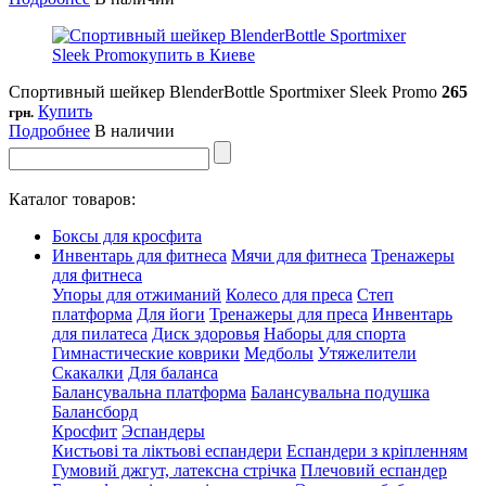
Спортивный шейкер BlenderBottle Sportmixer Sleek Promo
265
Купить
грн.
Подробнее
В наличии
Каталог товаров:
Боксы для кросфита
Инвентарь для фитнеса
Мячи для фитнеса
Тренажеры
для фитнеса
Упоры для отжиманий
Колесо для преса
Степ
платформа
Для йоги
Тренажеры для преса
Инвентарь
для пилатеса
Диск здоровья
Наборы для спорта
Гимнастические коврики
Медболы
Утяжелители
Скакалки
Для баланса
Балансувальна платформа
Балансувальна подушка
Балансборд
Кросфит
Эспандеры
Кистьові та ліктьові еспандери
Еспандери з кріпленням
Гумовий джгут, латексна стрічка
Плечовий еспандер