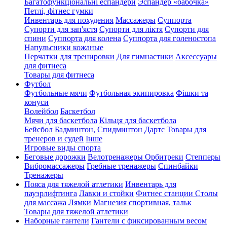
Багатофункціональні еспандери
Эспандер «бабочка»
Петлі, фітнес гумки
Инвентарь для похудения
Массажеры
Суппорта
Супорти для зап'ястя
Супорти для ліктя
Супорти для
спини
Суппорта для колена
Суппорта для голеностопа
Напульсники кожаные
Перчатки для тренировки
Для гимнастики
Аксессуары
для фитнеса
Товары для фитнеса
Футбол
Футбольные мячи
Футбольная экипировка
Фішки та
конуси
Волейбол
Баскетбол
Мячи для баскетбола
Кільця для баскетбола
Бейсбол
Бадминтон, Спидминтон
Дартс
Товары для
тренеров и судей
Інше
Игровые виды спорта
Беговые дорожки
Велотренажеры
Орбитреки
Степперы
Вибромассажеры
Гребные тренажеры
Спинбайки
Тренажеры
Пояса для тяжелой атлетики
Инвентарь для
пауэрлифтинга
Лавки и стойки
Фитнес станции
Столы
для массажа
Лямки
Магнезия спортивная, тальк
Товары для тяжелой атлетики
Наборные гантели
Гантели с фиксированным весом