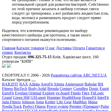
оптимальной средой для развития бактерий. Собственно
по этой причине засыпать в шейкер готовые смеси
следует до тренировки, а вот разбавлять жидкостью (сок,
вода, молоко) и размешивать продукт следует прямо
перед употреблением.
Надеемся, что ключевые рекомендации по выбору
качественного шейкера для протеина, а также иного
спортивного питания окажутся полезными.
Главная
Каталог товаров
О нас
Доставка
Оплата
Гарантия и
сервис
Контакты
Отдел продаж:
096-325-75-15
Київ, Харківське шосе, 160
універсам "КИЇВ"
СПОРТРЕАЛ © 2006 - 2026
Разработка сайтов ABC.NET.UA
Каталог брендов
BAR2FIT
BAX
Adidas
AeroFit
Alpina
Amigosport
Babolat
BH
Fitness
BioTech
Body-Solid
Brenda
Century
Cornilleu
Donic
Esprit
EuroFit
Everlast Original
Explore
ex-board
Finnlo
Fitex
FitLogic
Grand
Green Hill
GSI-sport
Hummer
HealthHoop
HouseFit
InterFit
Jada Fitness
Johnson
Joma
Kettler
Life Gear
MadMax
Matsa
NordicTrack
Perfect Fitness
Power system
Premier (Премьер)
Pulse
Reyvel
Select
SECO®
SpiderBottle
Spirit
Sponeta
Sportko
Sportop