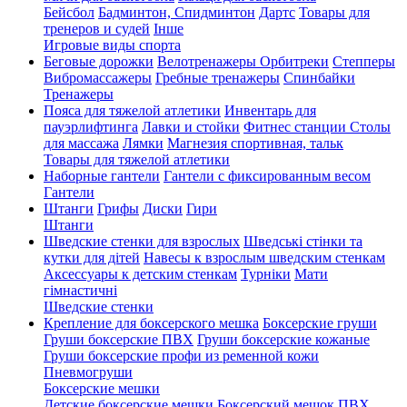
Бейсбол
Бадминтон, Спидминтон
Дартс
Товары для
тренеров и судей
Інше
Игровые виды спорта
Беговые дорожки
Велотренажеры
Орбитреки
Степперы
Вибромассажеры
Гребные тренажеры
Спинбайки
Тренажеры
Пояса для тяжелой атлетики
Инвентарь для
пауэрлифтинга
Лавки и стойки
Фитнес станции
Столы
для массажа
Лямки
Магнезия спортивная, тальк
Товары для тяжелой атлетики
Наборные гантели
Гантели с фиксированным весом
Гантели
Штанги
Грифы
Диски
Гири
Штанги
Шведские стенки для взрослых
Шведські стінки та
кутки для дітей
Навесы к взрослым шведским стенкам
Аксессуары к детским стенкам
Турніки
Мати
гімнастичні
Шведские стенки
Крепление для боксерского мешка
Боксерские груши
Груши боксерские ПВХ
Груши боксерские кожаные
Груши боксерские профи из ременной кожи
Пневмогруши
Боксерские мешки
Детские боксерские мешки
Боксерский мешок ПВХ