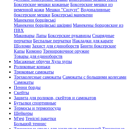
Боксерские мешки кожаные
Боксерские мешки из
ременной кожи
Мешки "Силуэт"
Водоналивные
боксерские мешки
Боксерські манекени
Манекени борцівські
Манекени борцівські шкіряні
Манекены борцовские из
ПВХ
Макивары
Лапы
Боксерские рукавицы
Снарядные
перчатки
Беспалые перчатки
Накладки для карате
Шоломи
Захист для єдиноборств
Бинти боксерские
Капы
Кимоно
Тренировочное оружие
Товары для единоборств
Масажные обручи Хула хупы
Роликовые коньки
Трюковые самокаты
Трехколесные самокаты
Самокаты с большими колесами
Cамокаты
Пенни борды
Скейты
Защита для роликов, скейтов и самокатов
Бутылки спортивные
Термосы и термопосуда
Шейкеры
М'ячі
Тенісні ракетки
Большой теннис
Теннисные столы для закрытых помещений
Теннисные