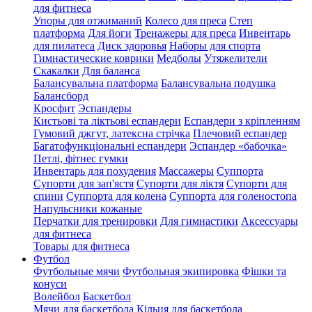
для фитнеса
Упоры для отжиманий
Колесо для преса
Степ
платформа
Для йоги
Тренажеры для преса
Инвентарь
для пилатеса
Диск здоровья
Наборы для спорта
Гимнастические коврики
Медболы
Утяжелители
Скакалки
Для баланса
Балансувальна платформа
Балансувальна подушка
Балансборд
Кросфит
Эспандеры
Кистьові та ліктьові еспандери
Еспандери з кріпленням
Гумовий джгут, латексна стрічка
Плечовий еспандер
Багатофункціональні еспандери
Эспандер «бабочка»
Петлі, фітнес гумки
Инвентарь для похудения
Массажеры
Суппорта
Супорти для зап'ястя
Супорти для ліктя
Супорти для
спини
Суппорта для колена
Суппорта для голеностопа
Напульсники кожаные
Перчатки для тренировки
Для гимнастики
Аксессуары
для фитнеса
Товары для фитнеса
Футбол
Футбольные мячи
Футбольная экипировка
Фішки та
конуси
Волейбол
Баскетбол
Мячи для баскетбола
Кільця для баскетбола