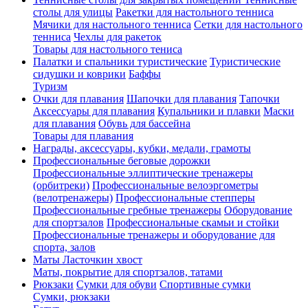
столы для улицы
Ракетки для настольного тенниса
Мячики для настольного тенниса
Сетки для настольного
тенниса
Чехлы для ракеток
Товары для настольного тениса
Палатки и спальники туристические
Туристические
сидушки и коврики
Баффы
Туризм
Очки для плавания
Шапочки для плавания
Тапочки
Аксессуары для плавания
Купальники и плавки
Маски
для плавания
Обувь для бассейна
Товары для плавания
Награды, аксессуары, кубки, медали, грамоты
Профессиональные беговые дорожки
Профессиональные эллиптические тренажеры
(орбитреки)
Профессиональные велоэргометры
(велотренажеры)
Профессиональные cтепперы
Профессиональные гребные тренажеры
Оборудование
для спортзалов
Профессиональные скамьи и стойки
Профессиональные тренажеры и оборудование для
спорта, залов
Маты Ласточкин хвост
Маты, покрытие для спортзалов, татами
Рюкзаки
Сумки для обуви
Спортивные сумки
Сумки, рюкзаки