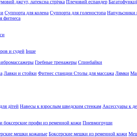
умовий джгут, латексна стрічка
Плечовий еспандер
Багатофункці
ни
Суппорта для колена
Суппорта для голеностопа
Напульсники
я фитнеса
си
ров и судей
Інше
ибромассажеры
Гребные тренажеры
Спинбайки
га
Лавки и стойки
Фитнес станции
Столы для массажа
Лямки
Ма
для дітей
Навесы к взрослым шведским стенкам
Аксессуары к д
и боксерские профи из ременной кожи
Пневмогруши
ерские мешки кожаные
Боксерские мешки из ременной кожи
Меш