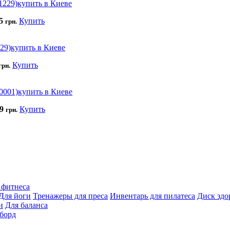
15
Купить
грн.
Купить
грн.
99
Купить
грн.
 фитнеса
Для йоги
Тренажеры для преса
Инвентарь для пилатеса
Диск здо
и
Для баланса
борд