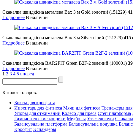
Скакалка швидкісна металева Bax 3 м Gold золотий (151229)
4
Подробнее
В наличии
Скакалка швидкісна металева Bax 3 м Silver сірий (151229)
415
Подробнее
В наличии
Скакалка швидкісна BAR2FIT Green B2F-2 зелений (100001)
3
Подробнее
В наличии
1
2
3
4
5
вперед
Каталог товаров:
Боксы для кросфита
Инвентарь для фитнеса
Мячи для фитнеса
Тренажеры для
Упоры для отжиманий
Колесо для преса
Степ платформа
Гимнастические коврики
Медболы
Утяжелители
Скакалк
Балансувальна платформа
Балансувальна подушка
Баланс
Кросфит
Эспандеры