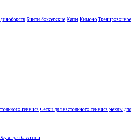
єдиноборств
Бинти боксерские
Капы
Кимоно
Тренировочное
стольного тенниса
Сетки для настольного тенниса
Чехлы для
Обувь для бассейна