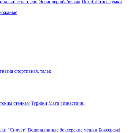
ональні еспандери
Эспандер «бабочка»
Петлі, фітнес гумки
 кожаные
гнезия спортивная, тальк
етским стенкам
Турніки
Мати гімнастичні
ки "Силуэт"
Водоналивные боксерские мешки
Боксерські