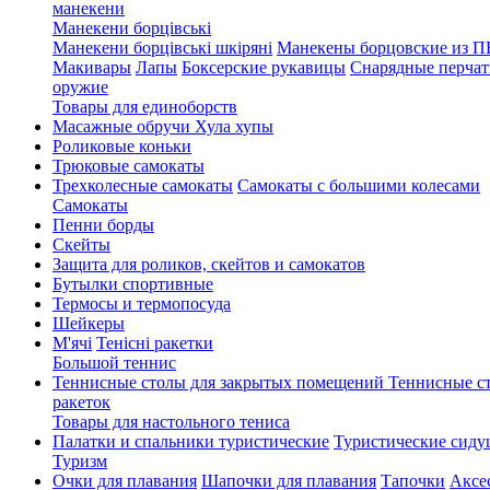
манекени
Манекени борцівські
Манекени борцівські шкіряні
Манекены борцовские из 
Макивары
Лапы
Боксерские рукавицы
Снарядные перчат
оружие
Товары для единоборств
Масажные обручи Хула хупы
Роликовые коньки
Трюковые самокаты
Трехколесные самокаты
Самокаты с большими колесами
Cамокаты
Пенни борды
Скейты
Защита для роликов, скейтов и самокатов
Бутылки спортивные
Термосы и термопосуда
Шейкеры
М'ячі
Тенісні ракетки
Большой теннис
Теннисные столы для закрытых помещений
Теннисные с
ракеток
Товары для настольного тениса
Палатки и спальники туристические
Туристические сиду
Туризм
Очки для плавания
Шапочки для плавания
Тапочки
Аксе