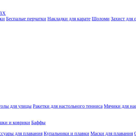
ПВХ
ки
Беспалые перчатки
Накладки для карате
Шоломи
Захист для 
толы для улицы
Ракетки для настольного тенниса
Мячики для на
шки и коврики
Баффы
ссуары для плавания
Купальники и плавки
Маски для плавания