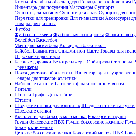
Кистьові та ліктьові еспандери
Еспандери з кріпленням
Г
Инвентарь для похудения
Массажеры
Суппорта
Супорти для зап'ястя
Супорти для ліктя
Супорти для спи
Перчатки для тренировки
Для гимнастики
Аксессуары дл
Товары для фитнеса
Футбол
Футбольные мячи
Футбольная экипировка
Фішки та кону
Волейбол
Баскетбол
Мячи для баскетбола
Кільця для баскетбола
Бейсбол
Бадминтон, Спидминтон
Дартс
Товары для трене
Игровые виды спорта
Беговые дорожки
Велотренажеры
Орбитреки
Степперы
В
Тренажеры
Пояса для тяжелой атлетики
Инвентарь для пауэрлифтин
Товары для тяжелой атлетики
Наборные гантели
Гантели с фиксированным весом
Гантели
Штанги
Грифы
Диски
Гири
Штанги
Шведские стенки для взрослых
Шведські стінки та кутки 
Шведские стенки
Крепление для боксерского мешка
Боксерские груши
Груши боксерские ПВХ
Груши боксерские кожаные
Груш
Боксерские мешки
Детские боксерские мешки
Боксерский мешок ПВХ
Бокс