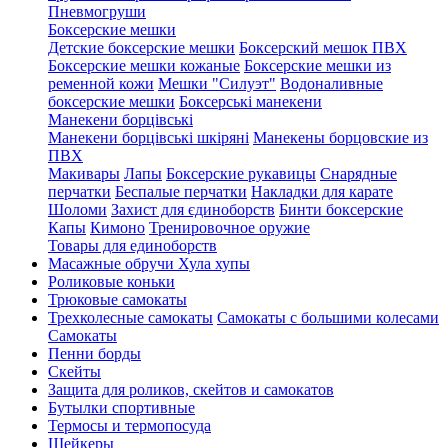
Пневмогруши
Боксерские мешки
Детские боксерские мешки
Боксерский мешок ПВХ
Боксерские мешки кожаные
Боксерские мешки из
ременной кожи
Мешки "Силуэт"
Водоналивные
боксерские мешки
Боксерські манекени
Манекени борцівські
Манекени борцівські шкіряні
Манекены борцовские из
ПВХ
Макивары
Лапы
Боксерские рукавицы
Снарядные
перчатки
Беспалые перчатки
Накладки для карате
Шоломи
Захист для єдиноборств
Бинти боксерские
Капы
Кимоно
Тренировочное оружие
Товары для единоборств
Масажные обручи Хула хупы
Роликовые коньки
Трюковые самокаты
Трехколесные самокаты
Самокаты с большими колесами
Cамокаты
Пенни борды
Скейты
Защита для роликов, скейтов и самокатов
Бутылки спортивные
Термосы и термопосуда
Шейкеры