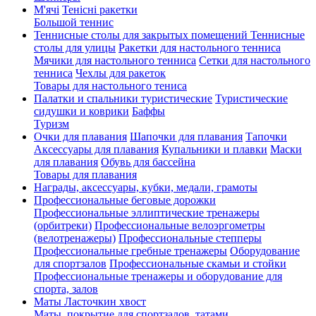
М'ячі
Тенісні ракетки
Большой теннис
Теннисные столы для закрытых помещений
Теннисные
столы для улицы
Ракетки для настольного тенниса
Мячики для настольного тенниса
Сетки для настольного
тенниса
Чехлы для ракеток
Товары для настольного тениса
Палатки и спальники туристические
Туристические
сидушки и коврики
Баффы
Туризм
Очки для плавания
Шапочки для плавания
Тапочки
Аксессуары для плавания
Купальники и плавки
Маски
для плавания
Обувь для бассейна
Товары для плавания
Награды, аксессуары, кубки, медали, грамоты
Профессиональные беговые дорожки
Профессиональные эллиптические тренажеры
(орбитреки)
Профессиональные велоэргометры
(велотренажеры)
Профессиональные cтепперы
Профессиональные гребные тренажеры
Оборудование
для спортзалов
Профессиональные скамьи и стойки
Профессиональные тренажеры и оборудование для
спорта, залов
Маты Ласточкин хвост
Маты, покрытие для спортзалов, татами