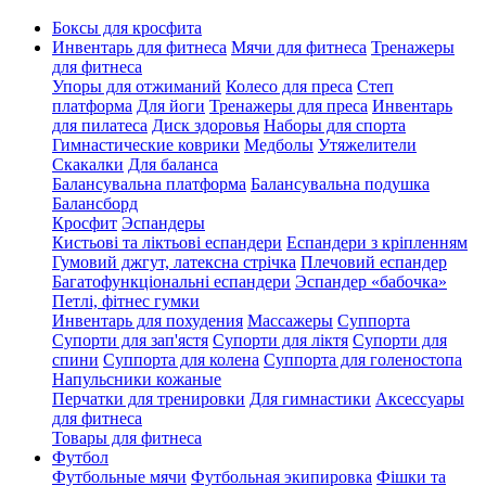
Боксы для кросфита
Инвентарь для фитнеса
Мячи для фитнеса
Тренажеры
для фитнеса
Упоры для отжиманий
Колесо для преса
Степ
платформа
Для йоги
Тренажеры для преса
Инвентарь
для пилатеса
Диск здоровья
Наборы для спорта
Гимнастические коврики
Медболы
Утяжелители
Скакалки
Для баланса
Балансувальна платформа
Балансувальна подушка
Балансборд
Кросфит
Эспандеры
Кистьові та ліктьові еспандери
Еспандери з кріпленням
Гумовий джгут, латексна стрічка
Плечовий еспандер
Багатофункціональні еспандери
Эспандер «бабочка»
Петлі, фітнес гумки
Инвентарь для похудения
Массажеры
Суппорта
Супорти для зап'ястя
Супорти для ліктя
Супорти для
спини
Суппорта для колена
Суппорта для голеностопа
Напульсники кожаные
Перчатки для тренировки
Для гимнастики
Аксессуары
для фитнеса
Товары для фитнеса
Футбол
Футбольные мячи
Футбольная экипировка
Фішки та