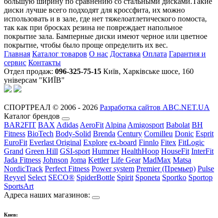
большую ширину по сравнению со стальными дисками.Такие
диски лучше всего подходят для кроссфита, их можно
использовать и в зале, где нет тяжелоатлетического помоста,
так как при бросках резина не повреждает напольное
покрытие зала. Бамперные диски имеют черное или цветное
покрытие, чтобы было проще определить их вес.
Главная
Каталог товаров
О нас
Доставка
Оплата
Гарантия и
сервис
Контакты
Отдел продаж:
096-325-75-15
Київ, Харківське шосе, 160
універсам "КИЇВ"
СПОРТРЕАЛ © 2006 - 2026
Разработка сайтов ABC.NET.UA
Каталог брендов
BAR2FIT
BAX
Adidas
AeroFit
Alpina
Amigosport
Babolat
BH
Fitness
BioTech
Body-Solid
Brenda
Century
Cornilleu
Donic
Esprit
EuroFit
Everlast Original
Explore
ex-board
Finnlo
Fitex
FitLogic
Grand
Green Hill
GSI-sport
Hummer
HealthHoop
HouseFit
InterFit
Jada Fitness
Johnson
Joma
Kettler
Life Gear
MadMax
Matsa
NordicTrack
Perfect Fitness
Power system
Premier (Премьер)
Pulse
Reyvel
Select
SECO®
SpiderBottle
Spirit
Sponeta
Sportko
Sportop
SportsArt
Адреса наших магазинов:
Киев: