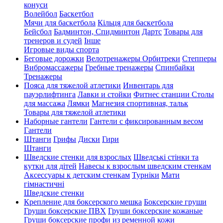
конуси
Волейбол
Баскетбол
Мячи для баскетбола
Кільця для баскетбола
Бейсбол
Бадминтон, Спидминтон
Дартс
Товары для
тренеров и судей
Інше
Игровые виды спорта
Беговые дорожки
Велотренажеры
Орбитреки
Степперы
Вибромассажеры
Гребные тренажеры
Спинбайки
Тренажеры
Пояса для тяжелой атлетики
Инвентарь для
пауэрлифтинга
Лавки и стойки
Фитнес станции
Столы
для массажа
Лямки
Магнезия спортивная, тальк
Товары для тяжелой атлетики
Наборные гантели
Гантели с фиксированным весом
Гантели
Штанги
Грифы
Диски
Гири
Штанги
Шведские стенки для взрослых
Шведські стінки та
кутки для дітей
Навесы к взрослым шведским стенкам
Аксессуары к детским стенкам
Турніки
Мати
гімнастичні
Шведские стенки
Крепление для боксерского мешка
Боксерские груши
Груши боксерские ПВХ
Груши боксерские кожаные
Груши боксерские профи из ременной кожи