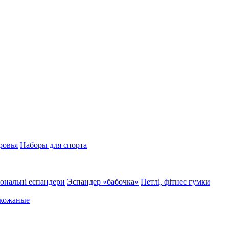
ровья
Наборы для спорта
ональні еспандери
Эспандер «бабочка»
Петлі, фітнес гумки
 кожаные