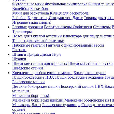
Футбольные мячи
Футбольная экипировка
Фішки та кону
Волейбол
Баскетбол
Мячи для баскетбола
Кільця для баскетбола
Бейсбол
Бадминтон, Спидминтон
Дартс
Товары для трене
Игровые виды спорта
Беговые дорожки
Велотренажеры
Орбитреки
Степперы
В
Тренажеры
Пояса для тяжелой атлетики
Инвентарь для пауэрлифтин
Товары для тяжелой атлетики
Наборные гантели
Гантели с фиксированным весом
Гантели
Штанги
Грифы
Диски
Гири
Штанги
Шведские стенки для взрослых
Шведські стінки та кутки 
Шведские стенки
Крепление для боксерского мешка
Боксерские груши
Груши боксерские ПВХ
Груши боксерские кожаные
Груш
Боксерские мешки
Детские боксерские мешки
Боксерский мешок ПВХ
Бокс
манекени
Манекени борцівські
Манекени борцівські шкіряні
Манекены борцовские из 
Макивары
Лапы
Боксерские рукавицы
Снарядные перчат
оружие
Товары для единоборств