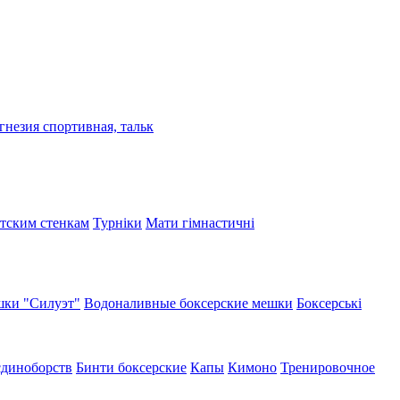
гнезия спортивная, тальк
етским стенкам
Турніки
Мати гімнастичні
ки "Силуэт"
Водоналивные боксерские мешки
Боксерські
єдиноборств
Бинти боксерские
Капы
Кимоно
Тренировочное