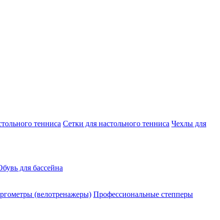
стольного тенниса
Сетки для настольного тенниса
Чехлы для
Обувь для бассейна
ргометры (велотренажеры)
Профессиональные cтепперы