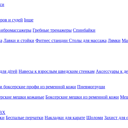
си
ров и судей
Інше
ибромассажеры
Гребные тренажеры
Спинбайки
га
Лавки и стойки
Фитнес станции
Столы для массажа
Лямки
Ма
для дітей
Навесы к взрослым шведским стенкам
Аксессуары к д
и боксерские профи из ременной кожи
Пневмогруши
ерские мешки кожаные
Боксерские мешки из ременной кожи
Меш
ПВХ
ки
Беспалые перчатки
Накладки для карате
Шоломи
Захист для 