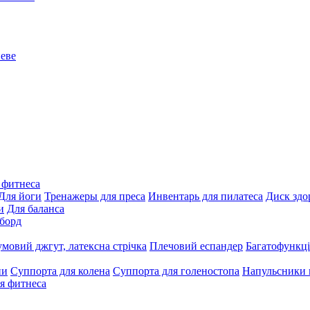
 фитнеса
Для йоги
Тренажеры для преса
Инвентарь для пилатеса
Диск здо
и
Для баланса
борд
умовий джгут, латексна стрічка
Плечовий еспандер
Багатофункці
ни
Суппорта для колена
Суппорта для голеностопа
Напульсники
я фитнеса