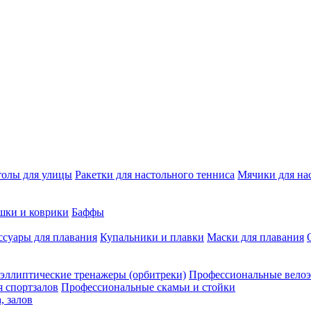
толы для улицы
Ракетки для настольного тенниса
Мячики для на
шки и коврики
Баффы
ссуары для плавания
Купальники и плавки
Маски для плавания
эллиптические тренажеры (орбитреки)
Профессиональные велоэ
я спортзалов
Профессиональные скамьи и стойки
, залов