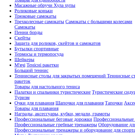
Масажные обручи Хула хупы
Роликовые коньки
Трюковые самокаты
Трехколесные самокаты
Самокаты с большими колесами
Cамокаты
Пенни борды
Скейты
Защита для роликов, скейтов и самокатов
Бутылки спортивные
Термосы и термопосуда
Шейкеры
М'ячі
Тенісні ракетки
Большой теннис
Теннисные столы для закрытых помещений
Теннисные с
ракеток
Товары для настольного тениса
Палатки и спальники туристические
Туристические сиду
Туризм
Очки для плавания
Шапочки для плавания
Тапочки
Аксе
Товары для плавания
Награды, аксессуары, кубки, медали, грамоты
Профессиональные беговые дорожки
Профессиональные 
Профессиональные гребные тренажеры
Оборудование дл
Профессиональные тренажеры и оборудование для спорта