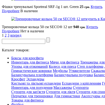
Фішки тренувальні Sportreal SRF-1g 1 шт. Green
25
Купить
грн.
Подробнее
В наличии
Тренировочные кольца 50 см SECO® 12 шт
940
Купить
грн.
Подробнее
Нет в наличии
1
2
3
вперед
Каталог товаров:
Боксы для кросфита
Инвентарь для фитнеса
Мячи для фитнеса
Тренажеры для
Упоры для отжиманий
Колесо для преса
Степ платформа
Гимнастические коврики
Медболы
Утяжелители
Скакалк
Балансувальна платформа
Балансувальна подушка
Баланс
Кросфит
Эспандеры
Кистьові та ліктьові еспандери
Еспандери з кріпленням
Г
Инвентарь для похудения
Массажеры
Суппорта
Супорти для зап'ястя
Супорти для ліктя
Супорти для спи
Перчатки для тренировки
Для гимнастики
Аксессуары дл
Товары для фитнеса
Футбол