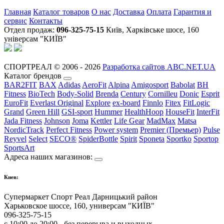
Главная
Каталог товаров
О нас
Доставка
Оплата
Гарантия и
сервис
Контакты
Отдел продаж:
096-325-75-15
Київ, Харківське шосе, 160
універсам "КИЇВ"
СПОРТРЕАЛ © 2006 - 2026
Разработка сайтов ABC.NET.UA
Каталог брендов
BAR2FIT
BAX
Adidas
AeroFit
Alpina
Amigosport
Babolat
BH
Fitness
BioTech
Body-Solid
Brenda
Century
Cornilleu
Donic
Esprit
EuroFit
Everlast Original
Explore
ex-board
Finnlo
Fitex
FitLogic
Grand
Green Hill
GSI-sport
Hummer
HealthHoop
HouseFit
InterFit
Jada Fitness
Johnson
Joma
Kettler
Life Gear
MadMax
Matsa
NordicTrack
Perfect Fitness
Power system
Premier (Премьер)
Pulse
Reyvel
Select
SECO®
SpiderBottle
Spirit
Sponeta
Sportko
Sportop
SportsArt
Адреса наших магазинов:
Киев:
Супермаркет Спорт Реал Дарницький район
Харьковское шоссе, 160, универсам "КИЇВ"
096-325-75-15
с 10:00 до 20:00 - без перерыва и выходных