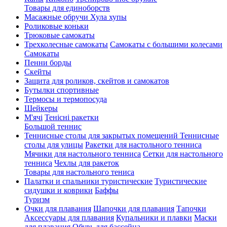
Товары для единоборств
Масажные обручи Хула хупы
Роликовые коньки
Трюковые самокаты
Трехколесные самокаты
Самокаты с большими колесами
Cамокаты
Пенни борды
Скейты
Защита для роликов, скейтов и самокатов
Бутылки спортивные
Термосы и термопосуда
Шейкеры
М'ячі
Тенісні ракетки
Большой теннис
Теннисные столы для закрытых помещений
Теннисные
столы для улицы
Ракетки для настольного тенниса
Мячики для настольного тенниса
Сетки для настольного
тенниса
Чехлы для ракеток
Товары для настольного тениса
Палатки и спальники туристические
Туристические
сидушки и коврики
Баффы
Туризм
Очки для плавания
Шапочки для плавания
Тапочки
Аксессуары для плавания
Купальники и плавки
Маски
для плавания
Обувь для бассейна