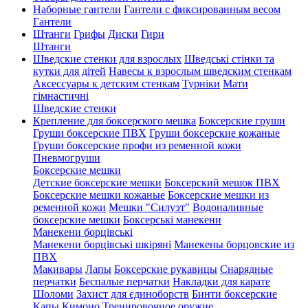
Наборные гантели
Гантели с фиксированным весом
Гантели
Штанги
Грифы
Диски
Гири
Штанги
Шведские стенки для взрослых
Шведські стінки та
кутки для дітей
Навесы к взрослым шведским стенкам
Аксессуары к детским стенкам
Турніки
Мати
гімнастичні
Шведские стенки
Крепление для боксерского мешка
Боксерские груши
Груши боксерские ПВХ
Груши боксерские кожаные
Груши боксерские профи из ременной кожи
Пневмогруши
Боксерские мешки
Детские боксерские мешки
Боксерский мешок ПВХ
Боксерские мешки кожаные
Боксерские мешки из
ременной кожи
Мешки "Силуэт"
Водоналивные
боксерские мешки
Боксерські манекени
Манекени борцівські
Манекени борцівські шкіряні
Манекены борцовские из
ПВХ
Макивары
Лапы
Боксерские рукавицы
Снарядные
перчатки
Беспалые перчатки
Накладки для карате
Шоломи
Захист для єдиноборств
Бинти боксерские
Капы
Кимоно
Тренировочное оружие