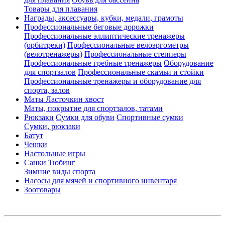
Товары для плавания
Награды, аксессуары, кубки, медали, грамоты
Профессиональные беговые дорожки
Профессиональные эллиптические тренажеры
(орбитреки)
Профессиональные велоэргометры
(велотренажеры)
Профессиональные cтепперы
Профессиональные гребные тренажеры
Оборудование
для спортзалов
Профессиональные скамьи и стойки
Профессиональные тренажеры и оборудование для
спорта, залов
Маты Ласточкин хвост
Маты, покрытие для спортзалов, татами
Рюкзаки
Сумки для обуви
Спортивные сумки
Сумки, рюкзаки
Батут
Чешки
Настольные игры
Санки
Тюбинг
Зимние виды спорта
Насосы для мячей и спортивного инвентаря
Зоотовары