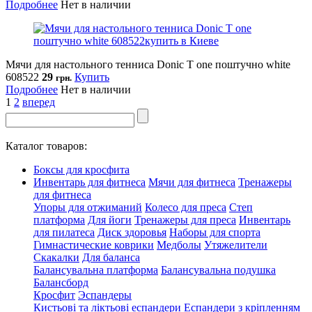
Подробнее
Нет в наличии
Мячи для настольного тенниса Donic T one поштучно white
608522
29
Купить
грн.
Подробнее
Нет в наличии
1
2
вперед
Каталог товаров:
Боксы для кросфита
Инвентарь для фитнеса
Мячи для фитнеса
Тренажеры
для фитнеса
Упоры для отжиманий
Колесо для преса
Степ
платформа
Для йоги
Тренажеры для преса
Инвентарь
для пилатеса
Диск здоровья
Наборы для спорта
Гимнастические коврики
Медболы
Утяжелители
Скакалки
Для баланса
Балансувальна платформа
Балансувальна подушка
Балансборд
Кросфит
Эспандеры
Кистьові та ліктьові еспандери
Еспандери з кріпленням