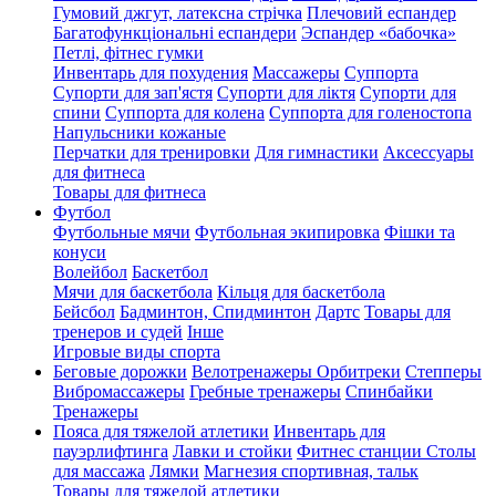
Гумовий джгут, латексна стрічка
Плечовий еспандер
Багатофункціональні еспандери
Эспандер «бабочка»
Петлі, фітнес гумки
Инвентарь для похудения
Массажеры
Суппорта
Супорти для зап'ястя
Супорти для ліктя
Супорти для
спини
Суппорта для колена
Суппорта для голеностопа
Напульсники кожаные
Перчатки для тренировки
Для гимнастики
Аксессуары
для фитнеса
Товары для фитнеса
Футбол
Футбольные мячи
Футбольная экипировка
Фішки та
конуси
Волейбол
Баскетбол
Мячи для баскетбола
Кільця для баскетбола
Бейсбол
Бадминтон, Спидминтон
Дартс
Товары для
тренеров и судей
Інше
Игровые виды спорта
Беговые дорожки
Велотренажеры
Орбитреки
Степперы
Вибромассажеры
Гребные тренажеры
Спинбайки
Тренажеры
Пояса для тяжелой атлетики
Инвентарь для
пауэрлифтинга
Лавки и стойки
Фитнес станции
Столы
для массажа
Лямки
Магнезия спортивная, тальк
Товары для тяжелой атлетики