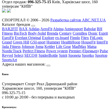
Отдел продаж:
096-325-75-15
Київ, Харківське шосе, 160
універсам "КИЇВ"
СПОРТРЕАЛ © 2006 - 2026
Разработка сайтов ABC.NET.UA
Каталог брендов
BAR2FIT
BAX
Adidas
AeroFit
Alpina
Amigosport
Babolat
BH
Fitness
BioTech
Body-Solid
Brenda
Century
Cornilleu
Donic
Esprit
EuroFit
Everlast Original
Explore
ex-board
Finnlo
Fitex
FitLogic
Grand
Green Hill
GSI-sport
Hummer
HealthHoop
HouseFit
InterFit
Jada Fitness
Johnson
Joma
Kettler
Life Gear
MadMax
Matsa
NordicTrack
Perfect Fitness
Power system
Premier (Премьер)
Pulse
Reyvel
Select
SECO®
SpiderBottle
Spirit
Sponeta
Sportko
Sportop
SportsArt
Адреса наших магазинов:
Киев:
Супермаркет Спорт Реал Дарницький район
Харьковское шоссе, 160, универсам "КИЇВ"
096-325-75-15
с 10:00 до 20:00 - без перерыва и выходных
Кременчук: