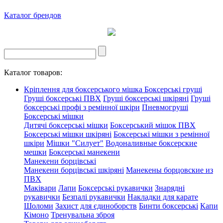
Каталог брендов
Каталог товаров:
Кріплення для боксерського мішка
Боксерські груші
Груші боксерські ПВХ
Груші боксерські шкіряні
Груші
боксерські профі з ремінної шкіри
Пневмогруші
Боксерські мішки
Дитячі боксерські мішки
Боксерський мішок ПВХ
Боксерські мішки шкіряні
Боксерські мішки з ремінної
шкіри
Мішки "Силует"
Водоналивные боксерские
мешки
Боксерські манекени
Манекени борцівські
Манекени борцівські шкіряні
Манекены борцовские из
ПВХ
Маківари
Лапи
Боксерські рукавички
Знарядні
рукавички
Безпалі рукавички
Накладки для карате
Шоломи
Захист для єдиноборств
Бинти боксерські
Капи
Кімоно
Тренувальна зброя