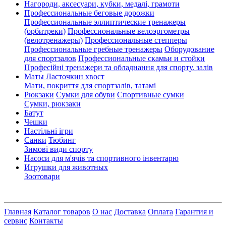
Нагороди, аксесуари, кубки, медалі, грамоти
Профессиональные беговые дорожки
Профессиональные эллиптические тренажеры
(орбитреки)
Профессиональные велоэргометры
(велотренажеры)
Профессиональные cтепперы
Профессиональные гребные тренажеры
Оборудование
для спортзалов
Профессиональные скамьи и стойки
Професійні тренажери та обладнання для спорту. залів
Маты Ласточкин хвост
Мати, покриття для спортзалів, татамі
Рюкзаки
Сумки для обуви
Спортивные сумки
Сумки, рюкзаки
Батут
Чешки
Настільні ігри
Санки
Тюбинг
Зимові види спорту
Насоси для м'ячів та спортивного інвентарю
Игрушки для животных
Зоотовари
Главная
Каталог товаров
О нас
Доставка
Оплата
Гарантия и
сервис
Контакты