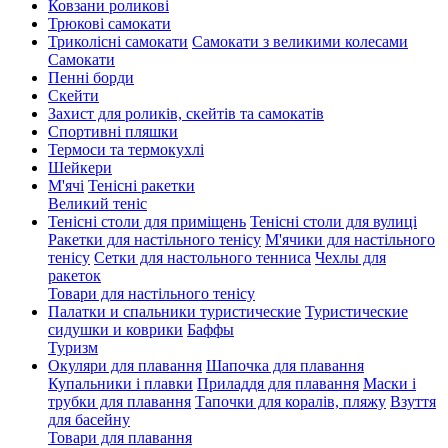
Ковзани роликові
Трюкові самокати
Триколісні самокати
Самокати з великими колесами
Cамокати
Пенні борди
Скейти
Захист для роликів, скейтів та самокатів
Спортивні пляшки
Термоси та термокухлі
Шейкери
М'ячі
Тенісні ракетки
Великий теніс
Тенісні столи для приміщень
Тенісні столи для вулиці
Ракетки для настільного тенісу
М'ячики для настільного
тенісу
Сетки для настольного тенниса
Чехлы для
ракеток
Товари для настільного тенісу
Палатки и спальники туристические
Туристические
сидушки и коврики
Баффы
Туризм
Окуляри для плавання
Шапочка для плавання
Купальники і плавки
Приладдя для плавання
Маски і
трубки для плавання
Тапочки для коралів, пляжу
Взуття
для басейну
Товари для плавання