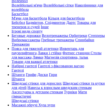
Волейбол
Волейбольні м'ячи
Волейбольні сітки
Наколінники для
волейбола
Баскетбол
М'ячи для баскетбола
Кільця для баскетбола
Бейсбол
Бадмінтон, Спідминтон
Дартс
Товары для
тренеров и судей
Інше
Ігрові види спорту
Беговые дорожки
Велотренажеры
Орбитреки
Степперы
Вибромассажеры
Гребные тренажеры
Спинбайки
Тренажери
Пояса для тяжелой атлетики
Инвентарь для
пауэрлифтинга
Лавки і стійки
Фитнес станции
Столы
для массажа
Лямки
Магнезія спортивна, тальк
Товари для важкої атлетики
Набірні гантелі
Гантелі з фіксованою вагою
Гантелі
Штанги
Грифи
Диски
Гири
Штанги
Шведські стінки для дорослих
Шведські стінки та кутки
для дітей
Навесы к взрослым шведским стенкам
Аксессуары к детским стенкам
Турніки
Мати
гімнастичні
Шведські стінки
Масажні обручі Хула хупи