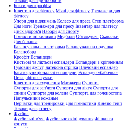
Товари для єдиноборств
Бокси для кросфіта
Інвентар для фітнесу
М'ячі для фітнесу
Тренажери для
фітнесу
Упори для віджимань
Колесо для преса
Степ платформа
Для йоги
Тренажери для пресу
Інвентар для пілатесу
Диск здоров'я
Набори для спорту
Гімнастичні килимки
Медболи
Обтяжувачі
Скакалки
Для баланса
Балансувальна платформа
Балансувальна подушка
Балансборд
Кросфіт
Еспандери
Кистьові та ліктьові еспандери
Еспандери з кріпленням
Гумовий джгут, латексна стрічка
Плечовий еспандер
Багатофункціональні еспандери
Эспандер «бабочка»
Петлі, фітнес гумки
Інвентар для схуднення
Масажери
Супорта
Супорти для зап'ястя
Супорти для ліктя
Супорти для
спини
Суппорта для колена
Суппорта для голеностопа
Напульсники кожаные
Перчатки для тренировки
Для гімнастики
Кінезіо-тейп
Товари для фітнесу
Футбол
Футбольні м'ячі
Футбольне екіпірування
Фішки та
конуси