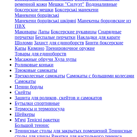
ременной кожи
Мешки "Силуэт"
Водоналивные
боксерские мешки
Боксерські манекени
Манекени борцівські
Манекени борцівські шкіряні
Манекены борцовские из
ПВХ
Макивары
Лапы
Боксерские рукавицы
Снарядные
перчатки
Беспалые перчатки
Накладки для карате
Шоломи
Захист для єдиноборств
Бинти боксерские
Капы
Кимоно
Тренировочное оружие
Товары для единоборств
Масажные обручи Хула хупы
Роликовые коньки
Трюковые самокаты
Трехколесные самокаты
Самокаты с большими колесами
Cамокаты
Пенни борды
Скейты
Защита для роликов, скейтов и самокатов
Бутылки спортивные
Термосы и термопосуда
Шейкеры
М'ячі
Тенісні ракетки
Большой теннис
Теннисные столы для закрытых помещений
Теннисные
столы для улицы
Ракетки для настольного тенниса