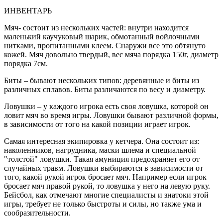
ИНВЕНТАРЬ
Мяч- состоит из нескольких частей: внутри находится
маленький каучуковый шарик, обмотанный войлочными
нитками, пропитанными клеем. Снаружи все это обтянуто
кожей. Мяч довольно твердый, вес мяча порядка 150г, диаметр
порядка 7см.
Биты – бывают нескольких типов: деревянные и биты из
различных сплавов. Биты различаются по весу и диаметру.
Ловушки – у каждого игрока есть своя ловушка, которой он
ловит мяч во время игры. Ловушки бывают различной формы,
в зависимости от того на какой позиции играет игрок.
Самая интересная экипировка у кетчера. Она состоит из:
наколенников, нагрудника, маски шлема и специальной
"толстой" ловушки. Такая амуниция предохраняет его от
случайных травм. Ловушки выбираются в зависимости от
того, какой рукой игрок бросает мяч. Например если игрок
бросает мяч правой рукой, то ловушка у него на левую руку.
Бейсбол, как отмечают многие специалисты и знатоки этой
игры, требует не только быстроты и силы, но также ума и
сообразительности.