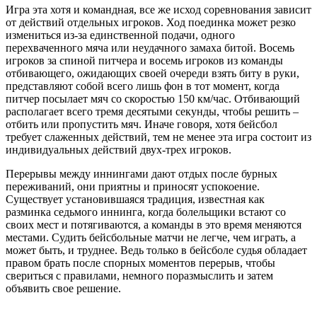
Игра эта хотя и командная, все же исход соревнования зависит
от действий отдельных игроков. Ход поединка может резко
измениться из-за единственной подачи, одного
перехваченного мяча или неудачного замаха битой. Восемь
игроков за спиной питчера и восемь игроков из команды
отбивающего, ожидающих своей очереди взять биту в руки,
представляют собой всего лишь фон в тот момент, когда
питчер посылает мяч со скоростью 150 км/час. Отбивающий
располагает всего тремя десятыми секунды, чтобы решить –
отбить или пропустить мяч. Иначе говоря, хотя бейсбол
требует слаженных действий, тем не менее эта игра состоит из
индивидуальных действий двух-трех игроков.
Перерывы между иннингами дают отдых после бурных
переживаний, они приятны и приносят успокоение.
Существует установившаяся традиция, известная как
разминка седьмого иннинга, когда болельщики встают со
своих мест и потягиваются, а команды в это время меняются
местами. Судить бейсбольные матчи не легче, чем играть, а
может быть, и труднее. Ведь только в бейсболе судья обладает
правом брать после спорных моментов перерыв, чтобы
свериться с правилами, немного поразмыслить и затем
объявить свое решение.