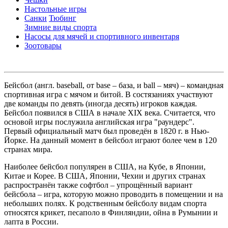
Настольные игры
Санки
Тюбинг
Зимние виды спорта
Насосы для мячей и спортивного инвентаря
Зоотовары
Бейсбол (англ. baseball, от base – база, и ball – мяч) – командная
спортивная игра с мячом и битой. В состязаниях участвуют
две команды по девять (иногда десять) игроков каждая.
Бейсбол появился в США в начале XIX века. Считается, что
основой игры послужила английская игра "раундерс".
Первый официальный матч был проведён в 1820 г. в Нью-
Йорке. На данный момент в бейсбол играют более чем в 120
странах мира.
Наиболее бейсбол популярен в США, на Кубе, в Японии,
Китае и Корее. В США, Японии, Чехии и других странах
распространён также софтбол – упрощённый вариант
бейсбола – игра, которую можно проводить в помещении и на
небольших полях. К родственным бейсболу видам спорта
относятся крикет, песаполо в Финляндии, ойна в Румынии и
лапта в России.