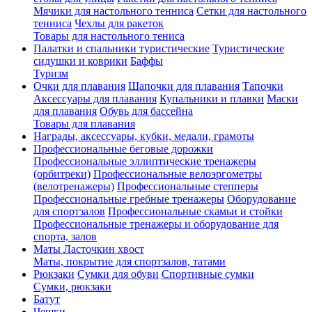
Мячики для настольного тенниса
Сетки для настольного
тенниса
Чехлы для ракеток
Товары для настольного тениса
Палатки и спальники туристические
Туристические
сидушки и коврики
Баффы
Туризм
Очки для плавания
Шапочки для плавания
Тапочки
Аксессуары для плавания
Купальники и плавки
Маски
для плавания
Обувь для бассейна
Товары для плавания
Награды, аксессуары, кубки, медали, грамоты
Профессиональные беговые дорожки
Профессиональные эллиптические тренажеры
(орбитреки)
Профессиональные велоэргометры
(велотренажеры)
Профессиональные cтепперы
Профессиональные гребные тренажеры
Оборудование
для спортзалов
Профессиональные скамьи и стойки
Профессиональные тренажеры и оборудование для
спорта, залов
Маты Ласточкин хвост
Маты, покрытие для спортзалов, татами
Рюкзаки
Сумки для обуви
Спортивные сумки
Сумки, рюкзаки
Батут
Чешки