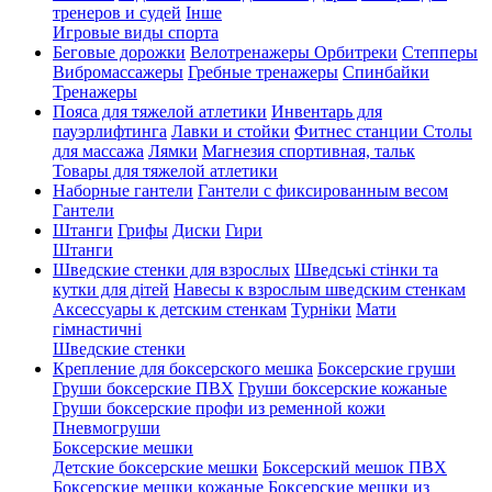
тренеров и судей
Інше
Игровые виды спорта
Беговые дорожки
Велотренажеры
Орбитреки
Степперы
Вибромассажеры
Гребные тренажеры
Спинбайки
Тренажеры
Пояса для тяжелой атлетики
Инвентарь для
пауэрлифтинга
Лавки и стойки
Фитнес станции
Столы
для массажа
Лямки
Магнезия спортивная, тальк
Товары для тяжелой атлетики
Наборные гантели
Гантели с фиксированным весом
Гантели
Штанги
Грифы
Диски
Гири
Штанги
Шведские стенки для взрослых
Шведські стінки та
кутки для дітей
Навесы к взрослым шведским стенкам
Аксессуары к детским стенкам
Турніки
Мати
гімнастичні
Шведские стенки
Крепление для боксерского мешка
Боксерские груши
Груши боксерские ПВХ
Груши боксерские кожаные
Груши боксерские профи из ременной кожи
Пневмогруши
Боксерские мешки
Детские боксерские мешки
Боксерский мешок ПВХ
Боксерские мешки кожаные
Боксерские мешки из