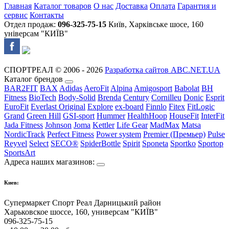
Главная
Каталог товаров
О нас
Доставка
Оплата
Гарантия и
сервис
Контакты
Отдел продаж:
096-325-75-15
Київ, Харківське шосе, 160
універсам "КИЇВ"
СПОРТРЕАЛ © 2006 - 2026
Разработка сайтов ABC.NET.UA
Каталог брендов
BAR2FIT
BAX
Adidas
AeroFit
Alpina
Amigosport
Babolat
BH
Fitness
BioTech
Body-Solid
Brenda
Century
Cornilleu
Donic
Esprit
EuroFit
Everlast Original
Explore
ex-board
Finnlo
Fitex
FitLogic
Grand
Green Hill
GSI-sport
Hummer
HealthHoop
HouseFit
InterFit
Jada Fitness
Johnson
Joma
Kettler
Life Gear
MadMax
Matsa
NordicTrack
Perfect Fitness
Power system
Premier (Премьер)
Pulse
Reyvel
Select
SECO®
SpiderBottle
Spirit
Sponeta
Sportko
Sportop
SportsArt
Адреса наших магазинов:
Киев:
Супермаркет Спорт Реал Дарницький район
Харьковское шоссе, 160, универсам "КИЇВ"
096-325-75-15