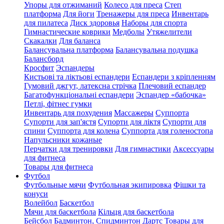
Упоры для отжиманий
Колесо для преса
Степ
платформа
Для йоги
Тренажеры для преса
Инвентарь
для пилатеса
Диск здоровья
Наборы для спорта
Гимнастические коврики
Медболы
Утяжелители
Скакалки
Для баланса
Балансувальна платформа
Балансувальна подушка
Балансборд
Кросфит
Эспандеры
Кистьові та ліктьові еспандери
Еспандери з кріпленням
Гумовий джгут, латексна стрічка
Плечовий еспандер
Багатофункціональні еспандери
Эспандер «бабочка»
Петлі, фітнес гумки
Инвентарь для похудения
Массажеры
Суппорта
Супорти для зап'ястя
Супорти для ліктя
Супорти для
спини
Суппорта для колена
Суппорта для голеностопа
Напульсники кожаные
Перчатки для тренировки
Для гимнастики
Аксессуары
для фитнеса
Товары для фитнеса
Футбол
Футбольные мячи
Футбольная экипировка
Фішки та
конуси
Волейбол
Баскетбол
Мячи для баскетбола
Кільця для баскетбола
Бейсбол
Бадминтон, Спидминтон
Дартс
Товары для