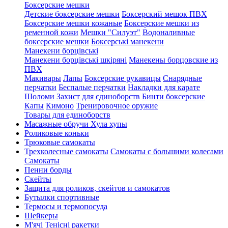
Боксерские мешки
Детские боксерские мешки
Боксерский мешок ПВХ
Боксерские мешки кожаные
Боксерские мешки из
ременной кожи
Мешки "Силуэт"
Водоналивные
боксерские мешки
Боксерські манекени
Манекени борцівські
Манекени борцівські шкіряні
Манекены борцовские из
ПВХ
Макивары
Лапы
Боксерские рукавицы
Снарядные
перчатки
Беспалые перчатки
Накладки для карате
Шоломи
Захист для єдиноборств
Бинти боксерские
Капы
Кимоно
Тренировочное оружие
Товары для единоборств
Масажные обручи Хула хупы
Роликовые коньки
Трюковые самокаты
Трехколесные самокаты
Самокаты с большими колесами
Cамокаты
Пенни борды
Скейты
Защита для роликов, скейтов и самокатов
Бутылки спортивные
Термосы и термопосуда
Шейкеры
М'ячі
Тенісні ракетки