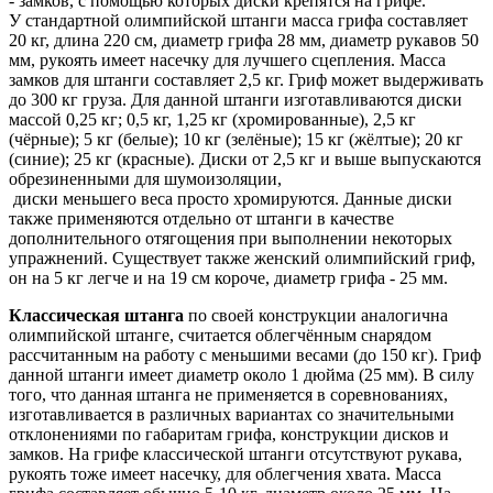
- замков, с помощью которых диски крепятся на грифе.
У стандартной олимпийской штанги масса грифа составляет
20 кг, длина 220 см, диаметр грифа 28 мм, диаметр рукавов 50
мм, рукоять имеет насечку для лучшего сцепления. Масса
замков для штанги составляет 2,5 кг. Гриф может выдерживать
до 300 кг груза. Для данной штанги изготавливаются диски
массой 0,25 кг; 0,5 кг, 1,25 кг (хромированные), 2,5 кг
(чёрные); 5 кг (белые); 10 кг (зелёные); 15 кг (жёлтые); 20 кг
(синие); 25 кг (красные). Диски от 2,5 кг и выше выпускаются
обрезиненными для шумоизоляции,
диски меньшего веса просто хромируются. Данные диски
также применяются отдельно от штанги в качестве
дополнительного отягощения при выполнении некоторых
упражнений. Существует также женский олимпийский
гриф,
он на 5 кг легче и на 19 см короче, диаметр грифа - 25 мм.
Классическая штанга
по своей конструкции аналогична
олимпийской штанге, считается облегчённым снарядом
рассчитанным на работу с меньшими весами (до 150 кг). Гриф
данной штанги имеет диаметр около 1 дюйма (25 мм). В силу
того, что данная штанга не применяется в соревнованиях,
изготавливается в различных вариантах со значительными
отклонениями по габаритам грифа, конструкции дисков и
замков. На грифе классической штанги отсутствуют рукава,
рукоять тоже имеет насечку, для облегчения хвата. Масса