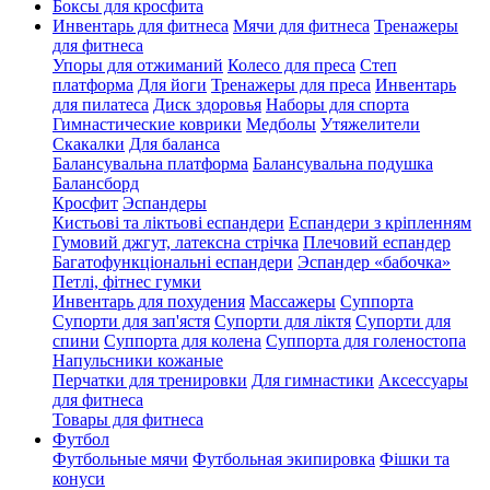
Боксы для кросфита
Инвентарь для фитнеса
Мячи для фитнеса
Тренажеры
для фитнеса
Упоры для отжиманий
Колесо для преса
Степ
платформа
Для йоги
Тренажеры для преса
Инвентарь
для пилатеса
Диск здоровья
Наборы для спорта
Гимнастические коврики
Медболы
Утяжелители
Скакалки
Для баланса
Балансувальна платформа
Балансувальна подушка
Балансборд
Кросфит
Эспандеры
Кистьові та ліктьові еспандери
Еспандери з кріпленням
Гумовий джгут, латексна стрічка
Плечовий еспандер
Багатофункціональні еспандери
Эспандер «бабочка»
Петлі, фітнес гумки
Инвентарь для похудения
Массажеры
Суппорта
Супорти для зап'ястя
Супорти для ліктя
Супорти для
спини
Суппорта для колена
Суппорта для голеностопа
Напульсники кожаные
Перчатки для тренировки
Для гимнастики
Аксессуары
для фитнеса
Товары для фитнеса
Футбол
Футбольные мячи
Футбольная экипировка
Фішки та
конуси