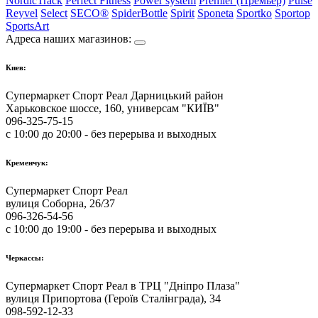
NordicTrack
Perfect Fitness
Power system
Premier (Премьер)
Pulse
Reyvel
Select
SECO®
SpiderBottle
Spirit
Sponeta
Sportko
Sportop
SportsArt
Адреса наших магазинов:
Киев:
Супермаркет Спорт Реал Дарницький район
Харьковское шоссе, 160, универсам "КИЇВ"
096-325-75-15
с 10:00 до 20:00 - без перерыва и выходных
Кременчук:
Супермаркет Спорт Реал
вулиця Соборна, 26/37
096-326-54-56
с 10:00 до 19:00 - без перерыва и выходных
Черкассы:
Супермаркет Спорт Реал в ТРЦ "Дніпро Плаза"
вулиця Припортова (Героїв Сталінграда), 34
098-592-12-33