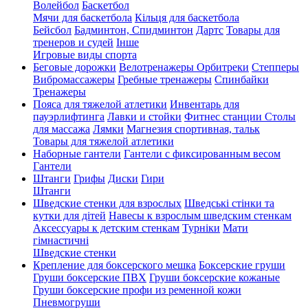
Волейбол
Баскетбол
Мячи для баскетбола
Кільця для баскетбола
Бейсбол
Бадминтон, Спидминтон
Дартс
Товары для
тренеров и судей
Інше
Игровые виды спорта
Беговые дорожки
Велотренажеры
Орбитреки
Степперы
Вибромассажеры
Гребные тренажеры
Спинбайки
Тренажеры
Пояса для тяжелой атлетики
Инвентарь для
пауэрлифтинга
Лавки и стойки
Фитнес станции
Столы
для массажа
Лямки
Магнезия спортивная, тальк
Товары для тяжелой атлетики
Наборные гантели
Гантели с фиксированным весом
Гантели
Штанги
Грифы
Диски
Гири
Штанги
Шведские стенки для взрослых
Шведські стінки та
кутки для дітей
Навесы к взрослым шведским стенкам
Аксессуары к детским стенкам
Турніки
Мати
гімнастичні
Шведские стенки
Крепление для боксерского мешка
Боксерские груши
Груши боксерские ПВХ
Груши боксерские кожаные
Груши боксерские профи из ременной кожи
Пневмогруши