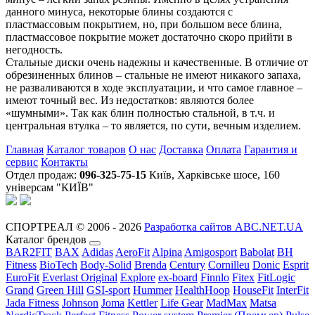
данного минуса, некоторые блины создаются с
пластмассовым покрытием, но, при большом весе блина,
пластмассовое покрытие может достаточно скоро прийти в
негодность.
Стальные диски очень надежны и качественные. В отличие от
обрезиненных блинов – стальные не имеют никакого запаха,
не разваливаются в ходе эксплуатации, и что самое главное –
имеют точный вес. Из недостатков: являются более
«шумными». Так как блин полностью стальной, в т.ч. и
центральная втулка – то является, по сути, вечным изделием.
Главная
Каталог товаров
О нас
Доставка
Оплата
Гарантия и
сервис
Контакты
Отдел продаж:
096-325-75-15
Київ, Харківське шосе, 160
універсам "КИЇВ"
СПОРТРЕАЛ © 2006 - 2026
Разработка сайтов ABC.NET.UA
Каталог брендов
BAR2FIT
BAX
Adidas
AeroFit
Alpina
Amigosport
Babolat
BH
Fitness
BioTech
Body-Solid
Brenda
Century
Cornilleu
Donic
Esprit
EuroFit
Everlast Original
Explore
ex-board
Finnlo
Fitex
FitLogic
Grand
Green Hill
GSI-sport
Hummer
HealthHoop
HouseFit
InterFit
Jada Fitness
Johnson
Joma
Kettler
Life Gear
MadMax
Matsa