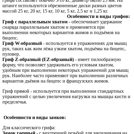
грифа составляет обычно 5-10 кг, диаметр около 25 мм. На
штанге используются обрезиненные диски разных цветов
массой 25 кг, 20 кг, 15 кг, 10 кг, 5 кг, 2,5 кг и 1,25 кг.
Особенности и виды грифов:
Гриф с параллельным хватом
- обеспечивает удержание
снаряда параллельным хватом и применяется при
выполнении некоторых вариантов жимов и подъёмов на
бицепс.
Гриф W-образный
- используется в упражнениях для мышц
рук, таких как жим лёжа узким хватом, подъёмы на бицепс,
пуловер.
Гриф Z-образный (EZ-обрзаный)
- имеет пилообразную
форму, что позволяет удерживать его угловым хватом,
удобным при выполнении некоторых упражнений для мышц
рук. Наиболее часто применяют при выполнении раз
личных
вариантов дъёмов на бицепс и французских жимов.
Гриф прямой - используется при выполнении стандартных
упражнений с целью увеличения нагрузки на мышцы кисти и
предплечья.
Особенности и виды замков:
Для классического грифа:
Замок гаечный
- с внутренней резьбой для закручивания на