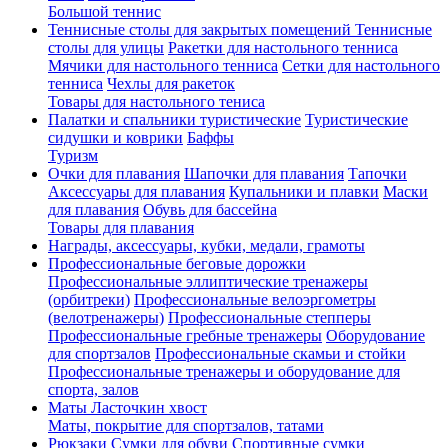
Большой теннис
Теннисные столы для закрытых помещений
Теннисные
столы для улицы
Ракетки для настольного тенниса
Мячики для настольного тенниса
Сетки для настольного
тенниса
Чехлы для ракеток
Товары для настольного тениса
Палатки и спальники туристические
Туристические
сидушки и коврики
Баффы
Туризм
Очки для плавания
Шапочки для плавания
Тапочки
Аксессуары для плавания
Купальники и плавки
Маски
для плавания
Обувь для бассейна
Товары для плавания
Награды, аксессуары, кубки, медали, грамоты
Профессиональные беговые дорожки
Профессиональные эллиптические тренажеры
(орбитреки)
Профессиональные велоэргометры
(велотренажеры)
Профессиональные cтепперы
Профессиональные гребные тренажеры
Оборудование
для спортзалов
Профессиональные скамьи и стойки
Профессиональные тренажеры и оборудование для
спорта, залов
Маты Ласточкин хвост
Маты, покрытие для спортзалов, татами
Рюкзаки
Сумки для обуви
Спортивные сумки