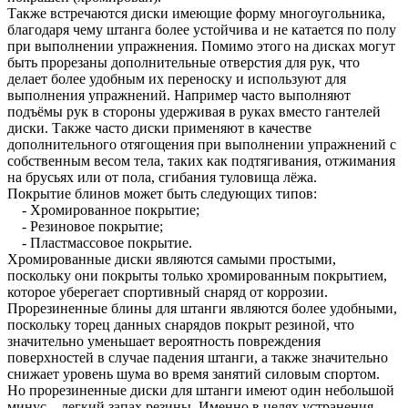
Также встречаются диски имеющие форму многоугольника,
благодаря чему штанга более устойчива и не катается по полу
при выполнении упражнения. Помимо этого на дисках могут
быть прорезаны дополнительные отверстия для рук, что
делает более удобным их переноску и используют для
выполнения упражнений. Например часто выполняют
подъёмы рук в стороны удерживая в руках вместо гантелей
диски. Также часто диски применяют в качестве
дополнительного отягощения при выполнении упражнений с
собственным весом тела, таких как подтягивания, отжимания
на брусьях или от пола, сгибания туловища лёжа.
Покрытие блинов может быть следующих типов:
- Хромированное покрытие;
- Резиновое покрытие;
- Пластмассовое покрытие.
Хромированные диски являются самыми простыми,
поскольку они покрыты только хромированным покрытием,
которое уберегает спортивный снаряд от коррозии.
Прорезиненные блины для штанги являются более удобными,
поскольку торец данных снарядов покрыт резиной, что
значительно уменьшает вероятность повреждения
поверхностей в случае падения штанги, а также значительно
снижает уровень шума во время занятий силовым спортом.
Но прорезиненные диски для штанги имеют один небольшой
минус – легкий запах резины. Именно в целях устранения