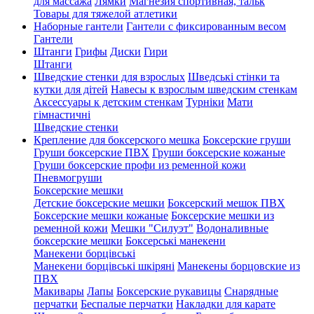
для массажа
Лямки
Магнезия спортивная, тальк
Товары для тяжелой атлетики
Наборные гантели
Гантели с фиксированным весом
Гантели
Штанги
Грифы
Диски
Гири
Штанги
Шведские стенки для взрослых
Шведські стінки та
кутки для дітей
Навесы к взрослым шведским стенкам
Аксессуары к детским стенкам
Турніки
Мати
гімнастичні
Шведские стенки
Крепление для боксерского мешка
Боксерские груши
Груши боксерские ПВХ
Груши боксерские кожаные
Груши боксерские профи из ременной кожи
Пневмогруши
Боксерские мешки
Детские боксерские мешки
Боксерский мешок ПВХ
Боксерские мешки кожаные
Боксерские мешки из
ременной кожи
Мешки "Силуэт"
Водоналивные
боксерские мешки
Боксерські манекени
Манекени борцівські
Манекени борцівські шкіряні
Манекены борцовские из
ПВХ
Макивары
Лапы
Боксерские рукавицы
Снарядные
перчатки
Беспалые перчатки
Накладки для карате