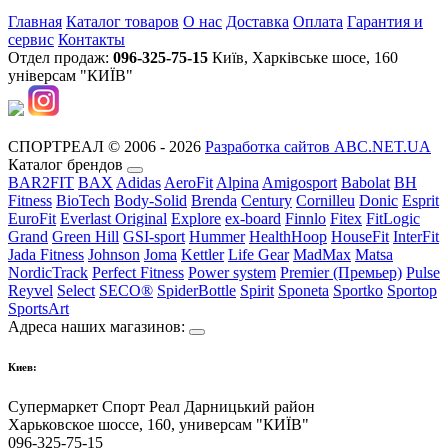
Главная
Каталог товаров
О нас
Доставка
Оплата
Гарантия и
сервис
Контакты
Отдел продаж:
096-325-75-15
Київ, Харківське шосе, 160
універсам "КИЇВ"
СПОРТРЕАЛ © 2006 - 2026
Разработка сайтов ABC.NET.UA
Каталог брендов
BAR2FIT
BAX
Adidas
AeroFit
Alpina
Amigosport
Babolat
BH
Fitness
BioTech
Body-Solid
Brenda
Century
Cornilleu
Donic
Esprit
EuroFit
Everlast Original
Explore
ex-board
Finnlo
Fitex
FitLogic
Grand
Green Hill
GSI-sport
Hummer
HealthHoop
HouseFit
InterFit
Jada Fitness
Johnson
Joma
Kettler
Life Gear
MadMax
Matsa
NordicTrack
Perfect Fitness
Power system
Premier (Премьер)
Pulse
Reyvel
Select
SECO®
SpiderBottle
Spirit
Sponeta
Sportko
Sportop
SportsArt
Адреса наших магазинов:
Киев:
Супермаркет Спорт Реал Дарницький район
Харьковское шоссе, 160, универсам "КИЇВ"
096-325-75-15