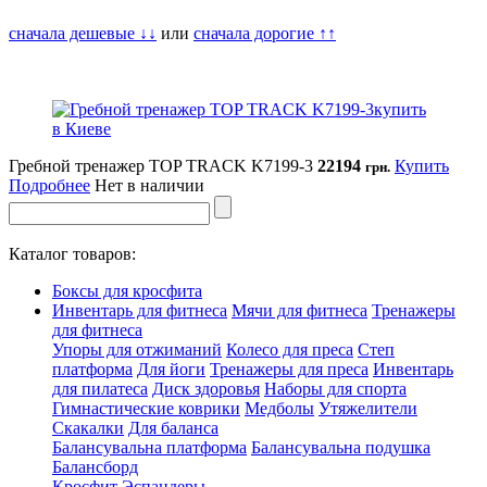
сначала дешевые ↓↓
или
сначала дорогие ↑↑
Гребной тренажер TOP TRACK K7199-3
22194
Купить
грн.
Подробнее
Нет в наличии
Каталог товаров:
Боксы для кросфита
Инвентарь для фитнеса
Мячи для фитнеса
Тренажеры
для фитнеса
Упоры для отжиманий
Колесо для преса
Степ
платформа
Для йоги
Тренажеры для преса
Инвентарь
для пилатеса
Диск здоровья
Наборы для спорта
Гимнастические коврики
Медболы
Утяжелители
Скакалки
Для баланса
Балансувальна платформа
Балансувальна подушка
Балансборд
Кросфит
Эспандеры