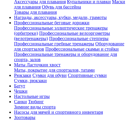
Аксессуары для плавания
Купальники и плавки
Маски
для плавания
Обувь для бассейна
Товары для плавания
Награды, аксессуары, кубки, медали, грамоты
Профессиональные беговые дорожки
Профессиональные эллиптические тренажеры
(орбитреки)
Профессиональные велоэргометры
(велотренажеры)
Профессиональные cтепперы
Профессиональные гребные тренажеры
Оборудование
для спортзалов
Профессиональные скамьи и стойки
Профессиональные тренажеры и оборудование для
спорта, залов
Маты Ласточкин хвост
Маты, покрытие для спортзалов, татами
Рюкзаки
Сумки для обуви
Спортивные сумки
Сумки, рюкзаки
Батут
Чешки
Настольные игры
Санки
Тюбинг
Зимние виды спорта
Насосы для мячей и спортивного инвентаря
Зоотовары