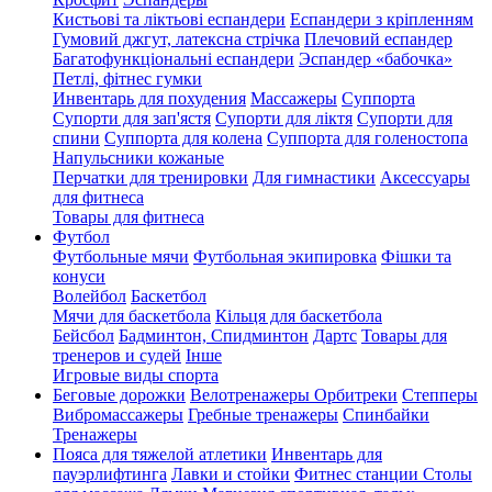
Кистьові та ліктьові еспандери
Еспандери з кріпленням
Гумовий джгут, латексна стрічка
Плечовий еспандер
Багатофункціональні еспандери
Эспандер «бабочка»
Петлі, фітнес гумки
Инвентарь для похудения
Массажеры
Суппорта
Супорти для зап'ястя
Супорти для ліктя
Супорти для
спини
Суппорта для колена
Суппорта для голеностопа
Напульсники кожаные
Перчатки для тренировки
Для гимнастики
Аксессуары
для фитнеса
Товары для фитнеса
Футбол
Футбольные мячи
Футбольная экипировка
Фішки та
конуси
Волейбол
Баскетбол
Мячи для баскетбола
Кільця для баскетбола
Бейсбол
Бадминтон, Спидминтон
Дартс
Товары для
тренеров и судей
Інше
Игровые виды спорта
Беговые дорожки
Велотренажеры
Орбитреки
Степперы
Вибромассажеры
Гребные тренажеры
Спинбайки
Тренажеры
Пояса для тяжелой атлетики
Инвентарь для
пауэрлифтинга
Лавки и стойки
Фитнес станции
Столы