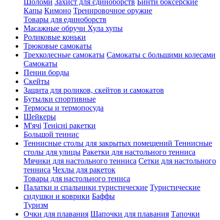
Шоломи
Захист для єдиноборств
Бинти боксерские
Капы
Кимоно
Тренировочное оружие
Товары для единоборств
Масажные обручи Хула хупы
Роликовые коньки
Трюковые самокаты
Трехколесные самокаты
Самокаты с большими колесами
Cамокаты
Пенни борды
Скейты
Защита для роликов, скейтов и самокатов
Бутылки спортивные
Термосы и термопосуда
Шейкеры
М'ячі
Тенісні ракетки
Большой теннис
Теннисные столы для закрытых помещений
Теннисные
столы для улицы
Ракетки для настольного тенниса
Мячики для настольного тенниса
Сетки для настольного
тенниса
Чехлы для ракеток
Товары для настольного тениса
Палатки и спальники туристические
Туристические
сидушки и коврики
Баффы
Туризм
Очки для плавания
Шапочки для плавания
Тапочки