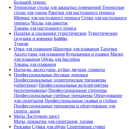
Большой теннис
Теннисные столы для закрытых помещений
Теннисные
столы для улицы
Ракетки для настольного тенниса
Мячики для настольного тенниса
Сетки для настольного
тенниса
Чехлы для ракеток
Товары для настольного тениса
Палатки и спальники туристические
Туристические
сидушки и коврики
Баффы
Туризм
Очки для плавания
Шапочки для плавания
Тапочки
Аксессуары для плавания
Купальники и плавки
Маски
для плавания
Обувь для бассейна
Товары для плавания
Награды, аксессуары, кубки, медали, грамоты
Профессиональные беговые дорожки
Профессиональные эллиптические тренажеры
(орбитреки)
Профессиональные велоэргометры
(велотренажеры)
Профессиональные cтепперы
Профессиональные гребные тренажеры
Оборудование
для спортзалов
Профессиональные скамьи и стойки
Профессиональные тренажеры и оборудование для
спорта, залов
Маты Ласточкин хвост
Маты, покрытие для спортзалов, татами
Рюкзаки
Сумки для обуви
Спортивные сумки