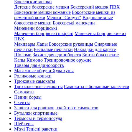
Боксерские мешки
Детские боксерские мешки
Боксерский мешок ПВХ
Боксерские мешки кожаные
Боксерские мешки из
ременной кожи
Мешки "Силуэт"
Водоналивные
боксерские мешки
Боксерські манекени
Манекени борцівські
Манекени борцівські шкіряні
Манекены борцовские из
ПВХ
Макивары
Лапы
Боксерские рукавицы
Снарядные
перчатки
Беспалые перчатки
Накладки для карате
Шоломи
Захист для єдиноборств
Бинти боксерские
Капы
Кимоно
Тренировочное оружие
Товары для единоборств
Масажные обручи Хула хупы
Роликовые коньки
Трюковые самокаты
Трехколесные самокаты
Самокаты с большими колесами
Cамокаты
Пенни борды
Скейты
Защита для роликов, скейтов и самокатов
Бутылки спортивные
Термосы и термопосуда
Шейкеры
М'ячі
Тенісні ракетки