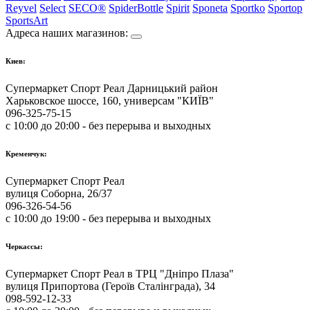
Reyvel
Select
SECO®
SpiderBottle
Spirit
Sponeta
Sportko
Sportop
SportsArt
Адреса наших магазинов:
Киев:
Супермаркет Спорт Реал Дарницький район
Харьковское шоссе, 160, универсам "КИЇВ"
096-325-75-15
с 10:00 до 20:00 - без перерыва и выходных
Кременчук:
Супермаркет Спорт Реал
вулиця Соборна, 26/37
096-326-54-56
с 10:00 до 19:00 - без перерыва и выходных
Черкассы:
Супермаркет Спорт Реал в ТРЦ "Дніпро Плаза"
вулиця Припортова (Героїв Сталінграда), 34
098-592-12-33