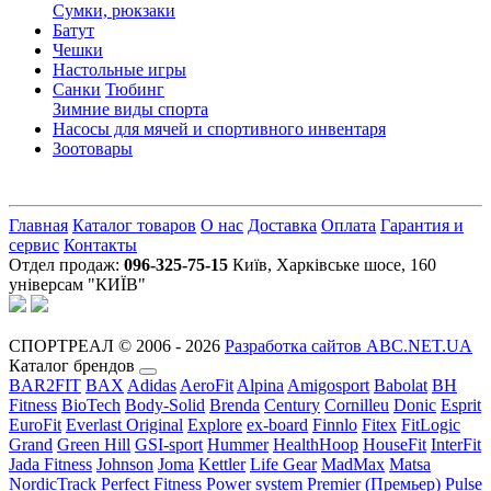
Сумки, рюкзаки
Батут
Чешки
Настольные игры
Санки
Тюбинг
Зимние виды спорта
Насосы для мячей и спортивного инвентаря
Зоотовары
Главная
Каталог товаров
О нас
Доставка
Оплата
Гарантия и
сервис
Контакты
Отдел продаж:
096-325-75-15
Київ, Харківське шосе, 160
універсам "КИЇВ"
СПОРТРЕАЛ © 2006 - 2026
Разработка сайтов ABC.NET.UA
Каталог брендов
BAR2FIT
BAX
Adidas
AeroFit
Alpina
Amigosport
Babolat
BH
Fitness
BioTech
Body-Solid
Brenda
Century
Cornilleu
Donic
Esprit
EuroFit
Everlast Original
Explore
ex-board
Finnlo
Fitex
FitLogic
Grand
Green Hill
GSI-sport
Hummer
HealthHoop
HouseFit
InterFit
Jada Fitness
Johnson
Joma
Kettler
Life Gear
MadMax
Matsa
NordicTrack
Perfect Fitness
Power system
Premier (Премьер)
Pulse