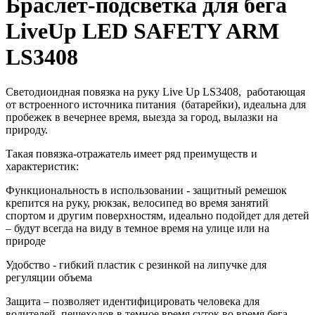
Браслет-подсветка для бега
LiveUp LED SAFETY ARM
LS3408
Светодиоидная повязка на руку
Live
Up
LS3408
, работающая
от встроенного источника питания (батарейки), идеальна для
пробежек в вечернее время, выезда за город, вылазки на
природу.
Такая повязка-отражатель имеет ряд преимуществ и
характеристик:
Функциональность в использовании
- защитный ремешок
крепится на руку, рюкзак, велосипед во время занятий
спортом и другим поверхностям, идеально подойдет для детей
– будут всегда на виду в темное время на улице или на
природе
Удобство
- гибкий пластик с резинкой на липучке для
регуляции объема
Защита
– позволяет идентифицировать человека для
водителей, пешеxодов в темное время суток во время бега,