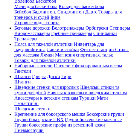
Волейбол
Баскетбол
Мячи для баскетбола
Кільця для баскетбола
Бейсбол
Бадминтон, Спидминтон
Дартс
Товары для
тренеров и судей
Інше
Игровые виды спорта
Беговые дорожки
Велотренажеры
Орбитреки
Степперы
Вибромассажеры
Гребные тренажеры
Спинбайки
Тренажеры
Пояса для тяжелой атлетики
Инвентарь для
пауэрлифтинга
Лавки и стойки
Фитнес станции
Столы
для массажа
Лямки
Магнезия спортивная, тальк
Товары для тяжелой атлетики
Наборные гантели
Гантели с фиксированным весом
Гантели
Штанги
Грифы
Диски
Гири
Штанги
Шведские стенки для взрослых
Шведські стінки та
кутки для дітей
Навесы к взрослым шведским стенкам
Аксессуары к детским стенкам
Турніки
Мати
гімнастичні
Шведские стенки
Крепление для боксерского мешка
Боксерские груши
Груши боксерские ПВХ
Груши боксерские кожаные
Груши боксерские профи из ременной кожи
Пневмогруши