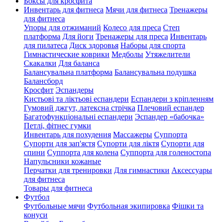
Боксы для кросфита
Инвентарь для фитнеса
Мячи для фитнеса
Тренажеры
для фитнеса
Упоры для отжиманий
Колесо для преса
Степ
платформа
Для йоги
Тренажеры для преса
Инвентарь
для пилатеса
Диск здоровья
Наборы для спорта
Гимнастические коврики
Медболы
Утяжелители
Скакалки
Для баланса
Балансувальна платформа
Балансувальна подушка
Балансборд
Кросфит
Эспандеры
Кистьові та ліктьові еспандери
Еспандери з кріпленням
Гумовий джгут, латексна стрічка
Плечовий еспандер
Багатофункціональні еспандери
Эспандер «бабочка»
Петлі, фітнес гумки
Инвентарь для похудения
Массажеры
Суппорта
Супорти для зап'ястя
Супорти для ліктя
Супорти для
спини
Суппорта для колена
Суппорта для голеностопа
Напульсники кожаные
Перчатки для тренировки
Для гимнастики
Аксессуары
для фитнеса
Товары для фитнеса
Футбол
Футбольные мячи
Футбольная экипировка
Фішки та
конуси