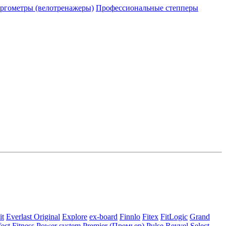
ргометры (велотренажеры)
Профессиональные cтепперы
it
Everlast Original
Explore
ex-board
Finnlo
Fitex
FitLogic
Grand
fect Fitness
Power system
Premier (Премьер)
Pulse
Reyvel
Select