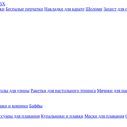
ПВХ
ки
Беспалые перчатки
Накладки для карате
Шоломи
Захист для 
толы для улицы
Ракетки для настольного тенниса
Мячики для на
шки и коврики
Баффы
ссуары для плавания
Купальники и плавки
Маски для плавания