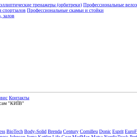
эллиптические тренажеры (орбитреки)
Профессиональные велоэ
я спортзалов
Профессиональные скамьи и стойки
, залов
рвис
Контакты
рсам "КИЇВ"
ess
BioTech
Body-Solid
Brenda
Century
Cornilleu
Donic
Esprit
EuroF
tness
Johnson
Joma
Kettler
Life Gear
MadMax
Matsa
NordicTrack
Per