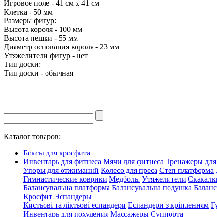
Игровое поле - 41 см х 41 см
Клетка - 50 мм
Размеры фигур:
Высота короля - 100 мм
Высота пешки - 55 мм
Диаметр основания короля - 23 мм
Утяжелители фигур - нет
Тип доски:
Тип доски - обычная
Каталог товаров:
Боксы для кросфита
Инвентарь для фитнеса
Мячи для фитнеса
Тренажеры для
Упоры для отжиманий
Колесо для преса
Степ платформа
Гимнастические коврики
Медболы
Утяжелители
Скакалк
Балансувальна платформа
Балансувальна подушка
Баланс
Кросфит
Эспандеры
Кистьові та ліктьові еспандери
Еспандери з кріпленням
Г
Инвентарь для похудения
Массажеры
Суппорта