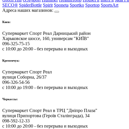
SECO®
SpiderBottle
Spirit
Sponeta
Sportko
Sportop
SportsArt
Адреса наших магазинов:
Киев:
Супермаркет Спорт Реал Дарницький район
Харьковское шоссе, 160, универсам "КИЇВ"
096-325-75-15
с 10:00 до 20:00 - без перерыва и выходных
Кременчук:
Супермаркет Спорт Реал
вулиця Соборна, 26/37
096-326-54-56
с 10:00 до 19:00 - без перерыва и выходных
Черкассы:
Супермаркет Спорт Реал в ТРЦ "Дніпро Плаза"
вулиця Припортова (Героїв Сталінграда), 34
098-592-12-33
с 10:00 до 20:00 - без перерыва и выходных