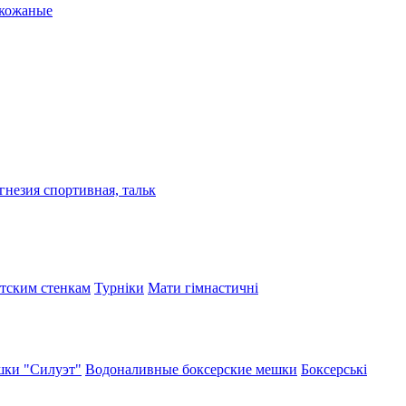
 кожаные
гнезия спортивная, тальк
етским стенкам
Турніки
Мати гімнастичні
ки "Силуэт"
Водоналивные боксерские мешки
Боксерські