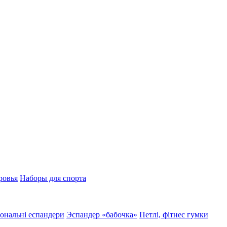
ровья
Наборы для спорта
ональні еспандери
Эспандер «бабочка»
Петлі, фітнес гумки