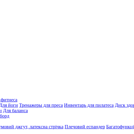
 фитнеса
Для йоги
Тренажеры для преса
Инвентарь для пилатеса
Диск здо
и
Для баланса
борд
умовий джгут, латексна стрічка
Плечовий еспандер
Багатофункці