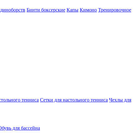
єдиноборств
Бинти боксерские
Капы
Кимоно
Тренировочное
стольного тенниса
Сетки для настольного тенниса
Чехлы для
Обувь для бассейна