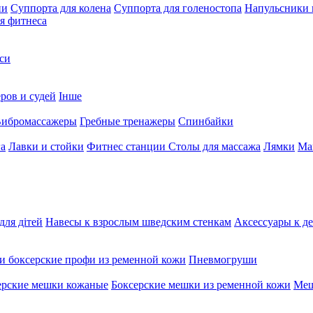
ни
Суппорта для колена
Суппорта для голеностопа
Напульсники
я фитнеса
си
ров и судей
Інше
ибромассажеры
Гребные тренажеры
Спинбайки
га
Лавки и стойки
Фитнес станции
Столы для массажа
Лямки
Ма
для дітей
Навесы к взрослым шведским стенкам
Аксессуары к д
и боксерские профи из ременной кожи
Пневмогруши
ерские мешки кожаные
Боксерские мешки из ременной кожи
Меш