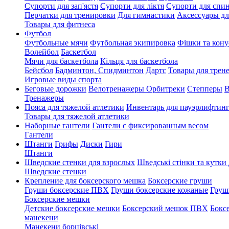
Супорти для зап'ястя
Супорти для ліктя
Супорти для спи
Перчатки для тренировки
Для гимнастики
Аксессуары дл
Товары для фитнеса
Футбол
Футбольные мячи
Футбольная экипировка
Фішки та кону
Волейбол
Баскетбол
Мячи для баскетбола
Кільця для баскетбола
Бейсбол
Бадминтон, Спидминтон
Дартс
Товары для трене
Игровые виды спорта
Беговые дорожки
Велотренажеры
Орбитреки
Степперы
В
Тренажеры
Пояса для тяжелой атлетики
Инвентарь для пауэрлифтин
Товары для тяжелой атлетики
Наборные гантели
Гантели с фиксированным весом
Гантели
Штанги
Грифы
Диски
Гири
Штанги
Шведские стенки для взрослых
Шведські стінки та кутки 
Шведские стенки
Крепление для боксерского мешка
Боксерские груши
Груши боксерские ПВХ
Груши боксерские кожаные
Груш
Боксерские мешки
Детские боксерские мешки
Боксерский мешок ПВХ
Бокс
манекени
Манекени борцівські