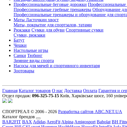
Профессиональные беговые дорожки
Профессиональные 
Профессиональные гребные тренажеры
Оборудование дл
Профессиональные тренажеры и оборудование для спорта
Маты Ласточкин хвост
Маты, покрытие для спортзалов, татами
Рюкзаки
Сумки для обуви
Спортивные сумки
Сумки, рюкзаки
Батут
Чешки
Настольные игры
Санки
Тюбинг
Зимние виды спорта
Насосы для мячей и спортивного инвентаря
Зоотовары
Главная
Каталог товаров
О нас
Доставка
Оплата
Гарантия и се
Отдел продаж:
096-325-75-15
Київ, Харківське шосе, 160 уніве
СПОРТРЕАЛ © 2006 - 2026
Разработка сайтов ABC.NET.UA
Каталог брендов
BAR2FIT
BAX
Adidas
AeroFit
Alpina
Amigosport
Babolat
BH Fitn
Green Hill
GSI-sport
Hummer
HealthHoop
HouseFit
InterFit
Jada Fi