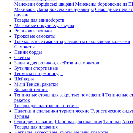
Манекени борцівські шкіряні
Манекены борцовские из 
Макивары
Лапы
Боксерские рукавицы
Снарядные перчат
оружие
Товары для единоборств
Масажные обручи Хула хупы
Роликовые коньки
Трюковые самокаты
Трехколесные самокаты
Самокаты с большими колесами
Cамокаты
Пенни борды
Скейты
Защита для роликов, скейтов и самокатов
Бутылки спортивные
Термосы и термопосуда
Шейкеры
М'ячі
Тенісні ракетки
Большой теннис
Теннисные столы для закрытых помещений
Теннисные с
ракеток
Товары для настольного тениса
Палатки и спальники туристические
Туристические сиду
Туризм
Очки для плавания
Шапочки для плавания
Тапочки
Аксе
Товары для плавания
Награды, аксессуары, кубки, медали, грамоты