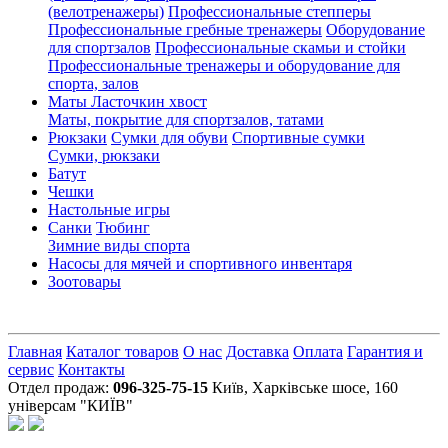
(велотренажеры)
Профессиональные cтепперы
Профессиональные гребные тренажеры
Оборудование
для спортзалов
Профессиональные скамьи и стойки
Профессиональные тренажеры и оборудование для
спорта, залов
Маты Ласточкин хвост
Маты, покрытие для спортзалов, татами
Рюкзаки
Сумки для обуви
Спортивные сумки
Сумки, рюкзаки
Батут
Чешки
Настольные игры
Санки
Тюбинг
Зимние виды спорта
Насосы для мячей и спортивного инвентаря
Зоотовары
Главная
Каталог товаров
О нас
Доставка
Оплата
Гарантия и
сервис
Контакты
Отдел продаж:
096-325-75-15
Київ, Харківське шосе, 160
універсам "КИЇВ"