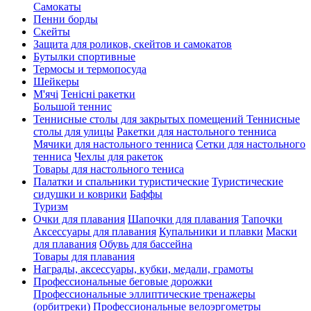
Cамокаты
Пенни борды
Скейты
Защита для роликов, скейтов и самокатов
Бутылки спортивные
Термосы и термопосуда
Шейкеры
М'ячі
Тенісні ракетки
Большой теннис
Теннисные столы для закрытых помещений
Теннисные
столы для улицы
Ракетки для настольного тенниса
Мячики для настольного тенниса
Сетки для настольного
тенниса
Чехлы для ракеток
Товары для настольного тениса
Палатки и спальники туристические
Туристические
сидушки и коврики
Баффы
Туризм
Очки для плавания
Шапочки для плавания
Тапочки
Аксессуары для плавания
Купальники и плавки
Маски
для плавания
Обувь для бассейна
Товары для плавания
Награды, аксессуары, кубки, медали, грамоты
Профессиональные беговые дорожки
Профессиональные эллиптические тренажеры
(орбитреки)
Профессиональные велоэргометры