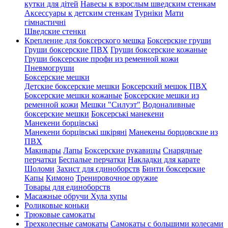
кутки для дітей
Навесы к взрослым шведским стенкам
Аксессуары к детским стенкам
Турніки
Мати
гімнастичні
Шведские стенки
Крепление для боксерского мешка
Боксерские груши
Груши боксерские ПВХ
Груши боксерские кожаные
Груши боксерские профи из ременной кожи
Пневмогруши
Боксерские мешки
Детские боксерские мешки
Боксерский мешок ПВХ
Боксерские мешки кожаные
Боксерские мешки из
ременной кожи
Мешки "Силуэт"
Водоналивные
боксерские мешки
Боксерські манекени
Манекени борцівські
Манекени борцівські шкіряні
Манекены борцовские из
ПВХ
Макивары
Лапы
Боксерские рукавицы
Снарядные
перчатки
Беспалые перчатки
Накладки для карате
Шоломи
Захист для єдиноборств
Бинти боксерские
Капы
Кимоно
Тренировочное оружие
Товары для единоборств
Масажные обручи Хула хупы
Роликовые коньки
Трюковые самокаты
Трехколесные самокаты
Самокаты с большими колесами