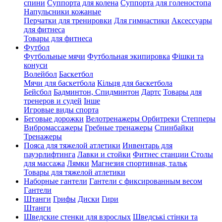
спини
Суппорта для колена
Суппорта для голеностопа
Напульсники кожаные
Перчатки для тренировки
Для гимнастики
Аксессуары
для фитнеса
Товары для фитнеса
Футбол
Футбольные мячи
Футбольная экипировка
Фішки та
конуси
Волейбол
Баскетбол
Мячи для баскетбола
Кільця для баскетбола
Бейсбол
Бадминтон, Спидминтон
Дартс
Товары для
тренеров и судей
Інше
Игровые виды спорта
Беговые дорожки
Велотренажеры
Орбитреки
Степперы
Вибромассажеры
Гребные тренажеры
Спинбайки
Тренажеры
Пояса для тяжелой атлетики
Инвентарь для
пауэрлифтинга
Лавки и стойки
Фитнес станции
Столы
для массажа
Лямки
Магнезия спортивная, тальк
Товары для тяжелой атлетики
Наборные гантели
Гантели с фиксированным весом
Гантели
Штанги
Грифы
Диски
Гири
Штанги
Шведские стенки для взрослых
Шведські стінки та