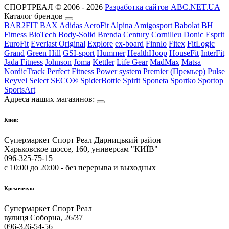
СПОРТРЕАЛ © 2006 - 2026
Разработка сайтов ABC.NET.UA
Каталог брендов
BAR2FIT
BAX
Adidas
AeroFit
Alpina
Amigosport
Babolat
BH
Fitness
BioTech
Body-Solid
Brenda
Century
Cornilleu
Donic
Esprit
EuroFit
Everlast Original
Explore
ex-board
Finnlo
Fitex
FitLogic
Grand
Green Hill
GSI-sport
Hummer
HealthHoop
HouseFit
InterFit
Jada Fitness
Johnson
Joma
Kettler
Life Gear
MadMax
Matsa
NordicTrack
Perfect Fitness
Power system
Premier (Премьер)
Pulse
Reyvel
Select
SECO®
SpiderBottle
Spirit
Sponeta
Sportko
Sportop
SportsArt
Адреса наших магазинов:
Киев:
Супермаркет Спорт Реал Дарницький район
Харьковское шоссе, 160, универсам "КИЇВ"
096-325-75-15
с 10:00 до 20:00 - без перерыва и выходных
Кременчук:
Супермаркет Спорт Реал
вулиця Соборна, 26/37
096-326-54-56