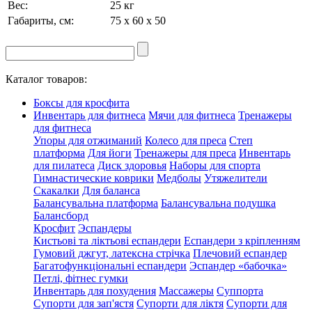
Вес:
25 кг
Габариты, см:
75 x 60 x 50
Каталог товаров:
Боксы для кросфита
Инвентарь для фитнеса
Мячи для фитнеса
Тренажеры
для фитнеса
Упоры для отжиманий
Колесо для преса
Степ
платформа
Для йоги
Тренажеры для преса
Инвентарь
для пилатеса
Диск здоровья
Наборы для спорта
Гимнастические коврики
Медболы
Утяжелители
Скакалки
Для баланса
Балансувальна платформа
Балансувальна подушка
Балансборд
Кросфит
Эспандеры
Кистьові та ліктьові еспандери
Еспандери з кріпленням
Гумовий джгут, латексна стрічка
Плечовий еспандер
Багатофункціональні еспандери
Эспандер «бабочка»
Петлі, фітнес гумки
Инвентарь для похудения
Массажеры
Суппорта
Супорти для зап'ястя
Супорти для ліктя
Супорти для